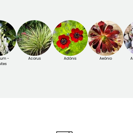
tum -
Acorus
Adónis
Aeónio
A
ites