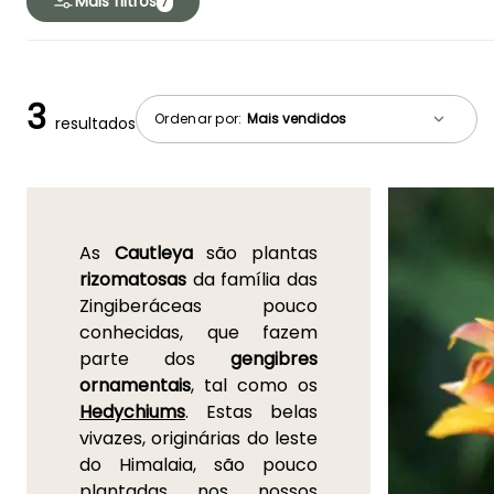
Mais filtros
7
3
Ordenar por:
resultados
As
Cautleya
são plantas
rizomatosas
da família das
Zingiberáceas pouco
conhecidas, que fazem
parte dos
gengibres
ornamentais
, tal como os
Hedychiums
. Estas belas
vivazes, originárias do leste
do Himalaia, são pouco
plantadas nos nossos