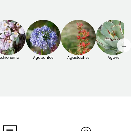
→
ethionema
Agapantos
Agastaches
Agave