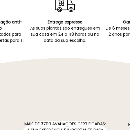
icação anti-
Entrega expresso
Gar
o
As suas plantas são entregues em
De 6 meses 
zados para
sua casa em 24 a 48 horas ou na
2 anos par
rtas para si.
data da sua escolha.
MAIS DE 3700 AVALIAÇÕES CERTIFICADAS:
A SUA EXPERIÊNCIA É IMPORTANTE PARA