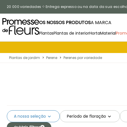
Ir para o Conteúdo
20 000 variedades
Entrega expresso ou na data da sua escolh
OS NOSSOS PRODUTOS
A MARCA
Plantas
Plantas de interior
Horta
Material
Prom
Plantas de jardim
>
Perene
>
Perenes por variedade
A nossa seleção
Período de floração