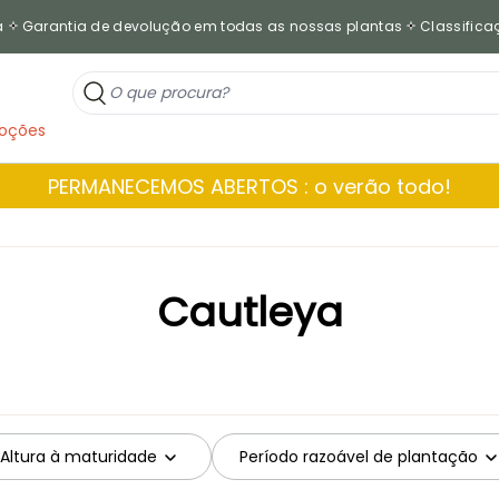
a
Garantia de devolução em todas as nossas plantas
Classificaç
oções
PERMANECEMOS ABERTOS : o verão todo!
Cautleya
Altura à maturidade
Período razoável de plantação