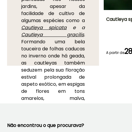
jardins, apesar da
facilidade de cultivo de
Cautleya s
algumas espécies como a
Cautleya spicata
e a
Altura à
Cautleya gracilis
.
maturidade
80 cm
Formando uma bela
touceira de folhas caducas
28
A partir de
no inverno onde há geada,
as cautleyas também
Período de floraç
seduzem pela sua floração
Julho à
estival prolongada de
Setembro
aspeto exótico, em espigas
de flores em tons
amarelos, malva,
alaranjados ou vermelhos.
Estas belas vivazes
cultivam-se como os
Não encontrou o que procurava?
Hedychiums
, à
meia-