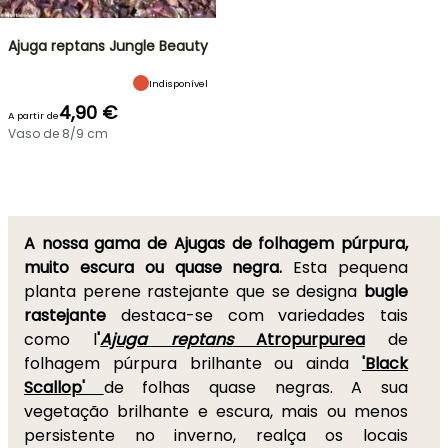
Ajuga reptans Jungle Beauty
Indisponível
4,90 €
A partir de
Vaso de 8/9 cm
A nossa gama de Ajugas de folhagem púrpura,
muito escura ou quase negra.
Esta pequena
planta perene rastejante que se designa
bugle
rastejante
destaca-se com variedades tais
como l
'
Ajuga reptans
Atropurpurea
de
folhagem púrpura brilhante ou ainda
'Black
Scallop'
de folhas quase negras. A sua
vegetação brilhante e escura, mais ou menos
persistente no inverno, realça os locais