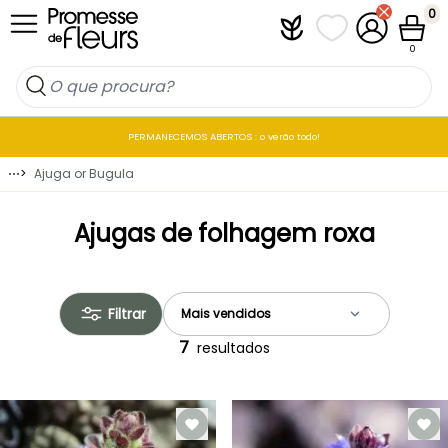
Ir para o Conteúdo
0
Plantfit
As minhas listas 
A minha co
Carrin
0
PERMANECEMOS ABERTOS : o verão todo!
⋯
>
Ajuga or Bugula
Ajugas de folhagem roxa
Filtrar
7
resultados