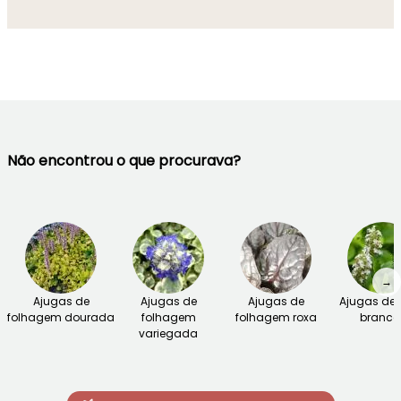
Não encontrou o que procurava?
→
Ajugas de
Ajugas de
Ajugas de
Ajugas de f
folhagem dourada
folhagem
folhagem roxa
branca
variegada