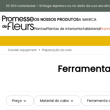
Ir para o Conteúdo
20 000 variedades
Entrega expresso ou na data da sua escolh
OS NOSSOS PRODUTOS
A MARCA
Plantas
Plantas de interior
Horta
Material
Prom
Garden equipment
>
Preparação do solo
Ferramentas
Preço
Material do cabo
Ferramenta