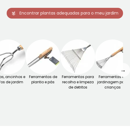
Encontrar plantas adequadas para o meu jardim
→
as, ancinhos e
Ferramentas de
Ferramentas para
Ferramentas de
fos de jardim
plantio e pás
recolha e limpeza
jardinagem para
de detritos
crianças