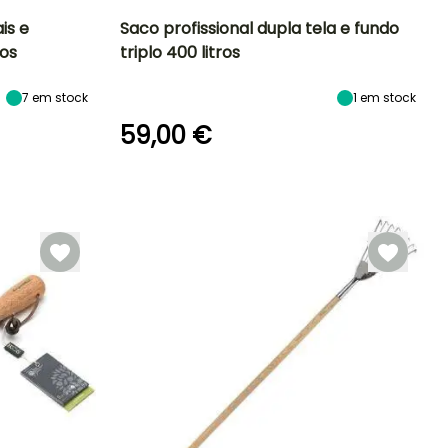
is e
Saco profissional dupla tela e fundo
ros
triplo 400 litros
7
em stock
1
em stock
59,00 €