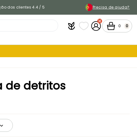
ão dos clientes 4.4 / 5
Precisa de ajuda?
Plantfit
As minhas listas de favor
A minha conta
Carrinho
0
0
 de detritos