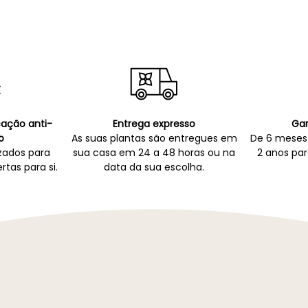
icação anti-
Entrega expresso
Gar
o
As suas plantas são entregues em
De 6 meses 
zados para
sua casa em 24 a 48 horas ou na
2 anos par
rtas para si.
data da sua escolha.