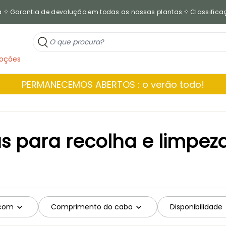
a
Garantia de devolução em todas as nossas plantas
Classificaç
oções
PERMANECEMOS ABERTOS : o verão todo!
 para recolha e limpeza
 com
Comprimento do cabo
Disponibilidade