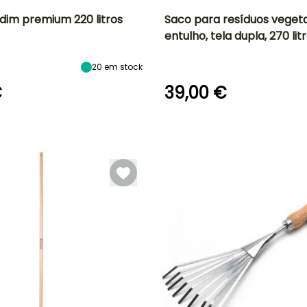
rdim premium 220 litros
Saco para resíduos vegeta
entulho, tela dupla, 270 lit
20
em stock
€
39,00 €