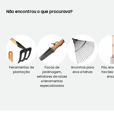
Não encontrou o que procurava?
Ferramentas de
Facas de
Ancinhos para
Pás, en
plantação
jardinagem,
erva e folhas
forcões
extratores de raízes
enx
e ferramentas
especializadas