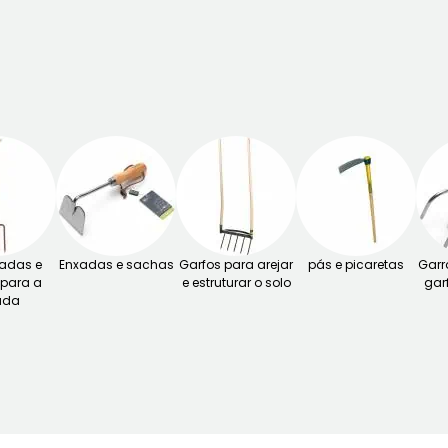
xadas e
Enxadas e sachas
Garfos para arejar
pás e picaretas
Garr
 para a
e estruturar o solo
gar
ada