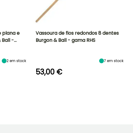
 plana e
Vassoura de fios redondos 8 dentes
 Ball -…
Burgon & Ball - gama RHS
2
em stock
7
em stock
53,00 €