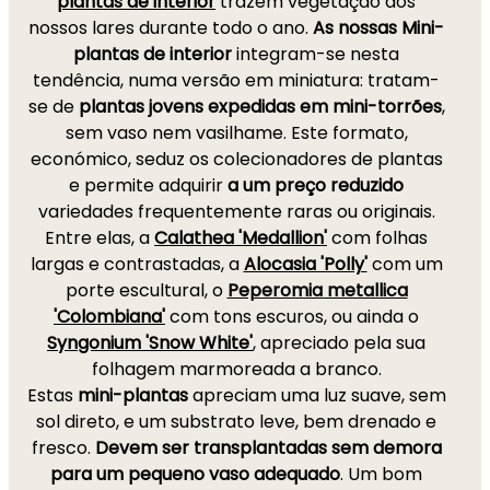
plantas de interior
trazem vegetação aos
nossos lares durante todo o ano.
As nossas Mini-
plantas de interior
integram-se nesta
tendência, numa versão em miniatura: tratam-
se de
plantas jovens
expedidas em mini-torrões
,
sem vaso nem vasilhame. Este formato,
económico, seduz os colecionadores de plantas
e permite adquirir
a um preço reduzido
variedades frequentemente raras ou originais.
Entre elas, a
Calathea 'Medallion'
com folhas
largas e contrastadas, a
Alocasia 'Polly'
com um
porte escultural, o
Peperomia metallica
'Colombiana'
com tons escuros, ou ainda o
Syngonium 'Snow White'
, apreciado pela sua
folhagem marmoreada a branco.
Estas
mini-plantas
apreciam uma luz suave, sem
sol direto, e um substrato leve, bem drenado e
fresco.
Devem ser transplantadas sem demora
para um pequeno vaso adequado
. Um bom