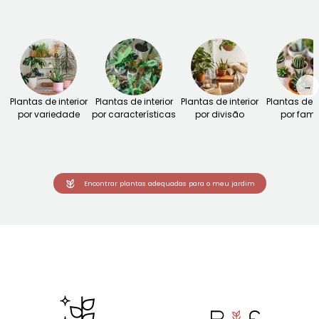
→
Plantas de interior
Plantas de interior
Plantas de interior
Plantas de i
por variedade
por características
por divisão
por famí
Encontrar plantas adequadas para o meu jardim