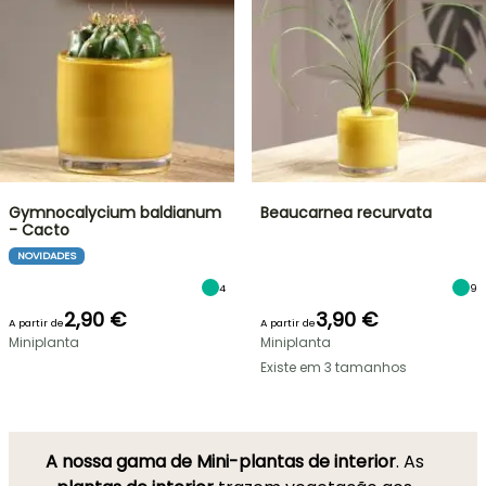
Gymnocalycium baldianum
Beaucarnea recurvata
- Cacto
NOVIDADES
4
9
2,90 €
3,90 €
A partir de
A partir de
Miniplanta
Miniplanta
Existe em 3 tamanhos
A nossa gama de Mini-plantas de interior
. As