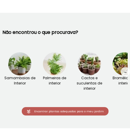
Não encontrou o que procurava?
→
Samambaias de
Palmeiras de
Cactos e
Bromélia
Interior
interior
suculentas de
interio
interior
Encontrar plantas adequadas para o meu jardim