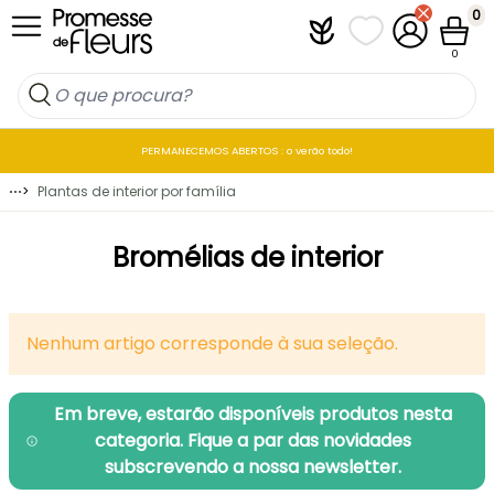
Ir para o Conteúdo
0
Plantfit
As minhas listas 
A minha co
Carrin
0
PERMANECEMOS ABERTOS : o verão todo!
⋯
>
Plantas de interior por família
Bromélias de interior
Nenhum artigo corresponde à sua seleção.
Em breve, estarão disponíveis produtos nesta
categoria. Fique a par das novidades
subscrevendo a nossa newsletter.