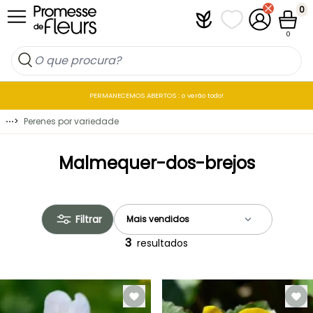
Ir para o Conteúdo
0
Plantfit
As minhas listas 
A minha co
Carrin
0
PERMANECEMOS ABERTOS : o verão todo!
⋯
>
Perenes por variedade
Malmequer-dos-brejos
Filtrar
3
resultados