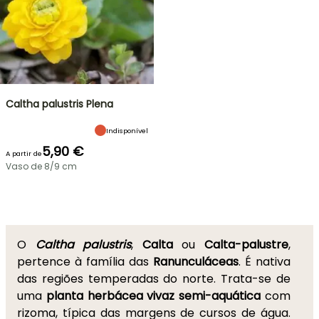
Caltha palustris Plena
Indisponível
5,90 €
A partir de
Vaso de 8/9 cm
O
Caltha palustris
,
Calta
ou
Calta-palustre
,
pertence à família das
Ranunculáceas
. É nativa
das regiões temperadas do norte. Trata-se de
uma
planta herbácea
vivaz semi-aquática
com
rizoma, típica das margens de cursos de água.