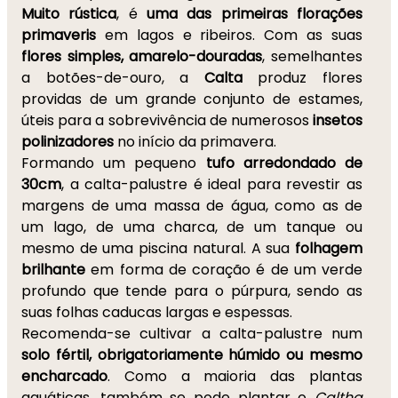
Muito rústica
, é
uma das primeiras florações
primaveris
em lagos e ribeiros. Com as suas
flores
simples, amarelo-douradas
, semelhantes
a botões-de-ouro, a
Calta
produz flores
providas de um grande conjunto de estames,
úteis para a sobrevivência de numerosos
insetos
polinizadores
no início da primavera.
Formando um pequeno
tufo arredondado de
30cm
, a calta-palustre é ideal para revestir as
margens de uma massa de água, como as de
um lago, de uma charca, de um tanque ou
mesmo de uma piscina natural. A sua
folhagem
brilhante
em forma de coração é de um verde
profundo que tende para o púrpura, sendo as
suas folhas caducas largas e espessas.
Recomenda-se cultivar a calta-palustre num
solo fértil, obrigatoriamente húmido ou mesmo
encharcado
. Como a maioria das plantas
aquáticas, também se pode plantar o
Caltha