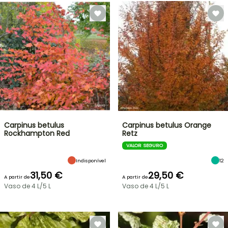
Carpinus betulus
Carpinus betulus Orange
Rockhampton Red
Retz
VALOR SEGURO
Indisponível
12
31,50 €
29,50 €
A partir de
A partir de
Vaso de 4 L/5 L
Vaso de 4 L/5 L