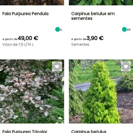
Faia Purpurea Pendula
Carpinus betulus em
sementes
4
49
49,00 €
3,90 €
A partir de
A partir de
Vaso de 7,5 L/10 L
Sementes
Faia Purpurea Tricolor
Carpinus betulus