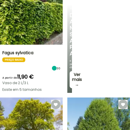
ARBUSTOS
DESCUBRA
A
NOSSA
SELEÇÃO
A
PREÇOS
Fagus sylvatica
ACESSÍVEIS
PREÇO BAIXO
E
poupe
dinheiro!
30
Ver
11,90 €
A partir de
mais
Vaso de 2 L/3 L
→
Existe em 5 tamanhos