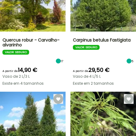
Quercus robur - Carvalho-
Carpinus betulus Fastigiata
alvarinho
VALOR SEGURO
VALOR SEGURO
17
5
14,90 €
29,50 €
A partir de
A partir de
Vaso de 2 L/3 L
Vaso de 4 L/5 L
Existe em 4 tamanhos
Existe em 2 tamanhos