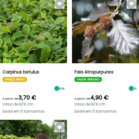
Carpinus betulus
Faia Atropurpurea
PREÇO BAIXO
VALOR SEGURO
109
31
3,70 €
4,90 €
A partir de
A partir de
Vaso de 8/9 cm
Vaso de 8/9 cm
Existe em 5 tamanhos
Existe em 5 tamanhos