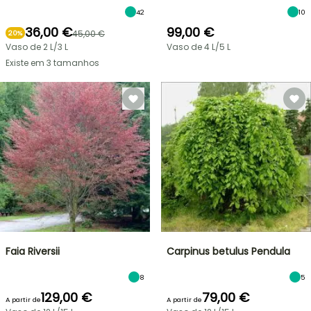
42
10
36,00 €
99,00 €
45,00 €
20%
Vaso de 2 L/3 L
Vaso de 4 L/5 L
Existe em 3 tamanhos
Faia Riversii
Carpinus betulus Pendula
8
5
129,00 €
79,00 €
A partir de
A partir de