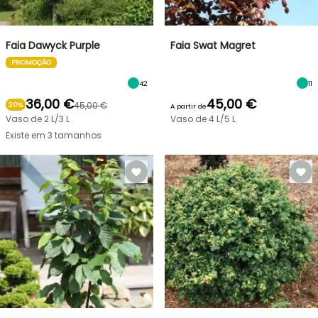
Faia Dawyck Purple
Faia Swat Magret
PROMOÇÃO
42
11
36,00 €
45,00 €
45,00 €
20%
A partir de
Vaso de 2 L/3 L
Vaso de 4 L/5 L
Existe em 3 tamanhos