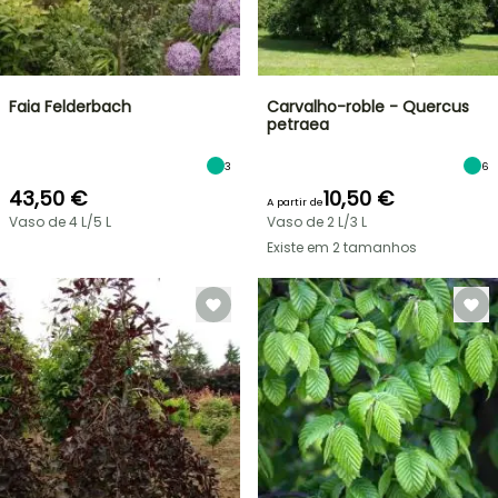
Faia Felderbach
Carvalho-roble - Quercus
petraea
3
6
43,50 €
10,50 €
A partir de
Vaso de 4 L/5 L
Vaso de 2 L/3 L
Existe em 2 tamanhos