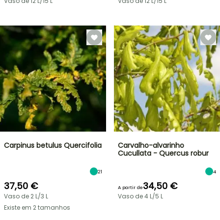
Vaso de 12 L/15 L
Vaso de 12 L/15 L
Carpinus betulus Quercifolia
Carvalho-alvarinho
Cucullata - Quercus robur
21
4
37,50 €
34,50 €
A partir de
Vaso de 2 L/3 L
Vaso de 4 L/5 L
Existe em 2 tamanhos