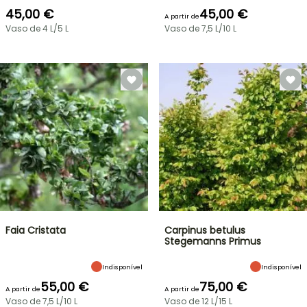
45,00 €
45,00 €
A partir de
Vaso de 4 L/5 L
Vaso de 7,5 L/10 L
Faia Cristata
Carpinus betulus
Stegemanns Primus
Indisponível
Indisponível
55,00 €
75,00 €
A partir de
A partir de
Vaso de 7,5 L/10 L
Vaso de 12 L/15 L