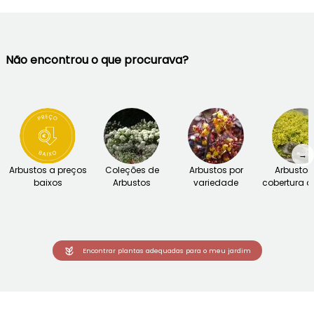
Não encontrou o que procurava?
→
Arbustos a preços
Coleções de
Arbustos por
Arbustos
baixos
Arbustos
variedade
cobertura d
Encontrar plantas adequadas para o meu jardim