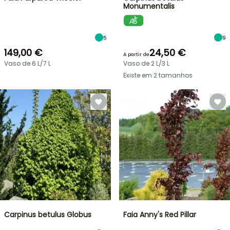
Monumentalis
5
9
149,00 €
24,50 €
A partir de
Vaso de 6 L/7 L
Vaso de 2 L/3 L
Existe em 2 tamanhos
Carpinus betulus Globus
Faia Anny's Red Pillar