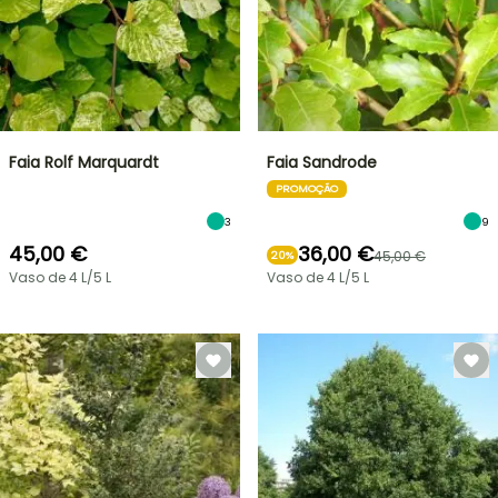
Faia Rolf Marquardt
Faia Sandrode
PROMOÇÃO
3
9
45,00 €
36,00 €
45,00 €
20%
Vaso de 4 L/5 L
Vaso de 4 L/5 L