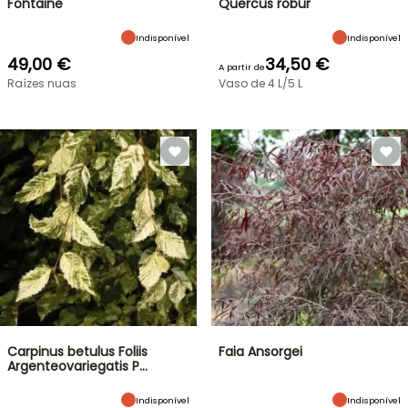
Fontaine
Quercus robur
Indisponível
Indisponível
49,00 €
34,50 €
A partir de
Raízes nuas
Vaso de 4 L/5 L
Carpinus betulus Foliis
Faia Ansorgei
Argenteovariegatis P…
Indisponível
Indisponível