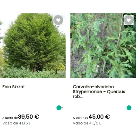
Faia Skrzat
Carvalho-alvarinho
Strypemonde - Quercus
rob…
2
6
39,50 €
45,00 €
A partir de
A partir de
Vaso de 4 L/5 L
Vaso de 4 L/5 L