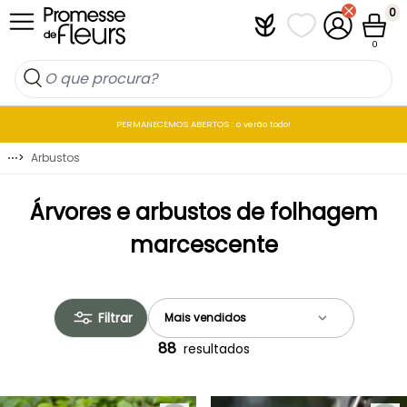
Ir para o Conteúdo
0
Plantfit
As minhas listas 
A minha co
Carrin
0
PERMANECEMOS ABERTOS : o verão todo!
⋯
>
Arbustos
Árvores e arbustos de folhagem
marcescente
Filtrar
88
resultados