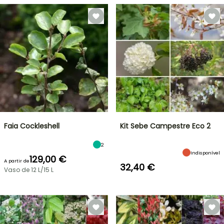
Faia Cockleshell
Kit Sebe Campestre Eco 2
2
Indisponível
129,00 €
A partir de
32,40 €
Vaso de 12 L/15 L