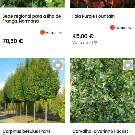
Sebe regional para a Ilha de
Faia Purple Fountain
França, Normand…
Indisponível
Indisponível
45,00 €
70,30 €
Vaso de 4 L/5 L
Carpinus betulus Frans
Carvalho-alvarinho Facrist -