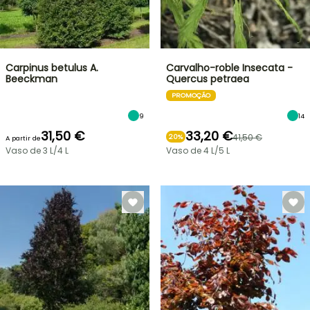
Carpinus betulus A.
Carvalho-roble Insecata -
Beeckman
Quercus petraea
PROMOÇÃO
9
14
31,50 €
33,20 €
41,50 €
20%
A partir de
Vaso de 3 L/4 L
Vaso de 4 L/5 L