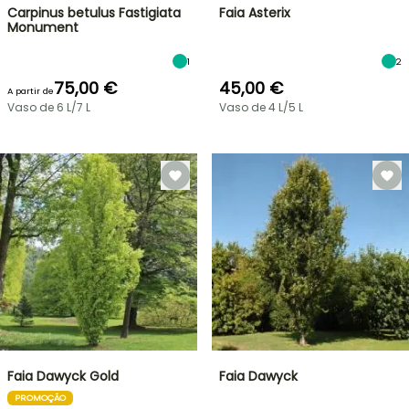
Carpinus betulus Fastigiata
Faia Asterix
Monument
1
2
75,00 €
45,00 €
A partir de
Vaso de 6 L/7 L
Vaso de 4 L/5 L
Faia Dawyck Gold
Faia Dawyck
PROMOÇÃO