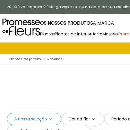
Ir para o Conteúdo
20 000 variedades
Entrega expresso ou na data da sua escolh
OS NOSSOS PRODUTOS
A MARCA
Plantas
Plantas de interior
Horta
Material
Prom
Plantas de jardim
>
Roseiras
A nossa seleção
Cor da flor
Período 