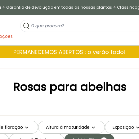
a
Garantia de devolução em todas as nossas plantas
Classificaç
oções
PERMANECEMOS ABERTOS : o verão todo!
Rosas para abelhas
de floração
Altura à maturidade
Exposição