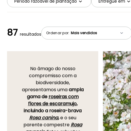
Período razoável de plantação
Entregue em
87
Ordenar por:
resultados
No âmago do nosso
compromisso com a
biodiversidade,
apresentamos uma
ampla
gama de
roseiras com
flores de escaramujo
,
incluindo a roseira-brava
Rosa canina
,
e o seu
parente campestre
Rosa