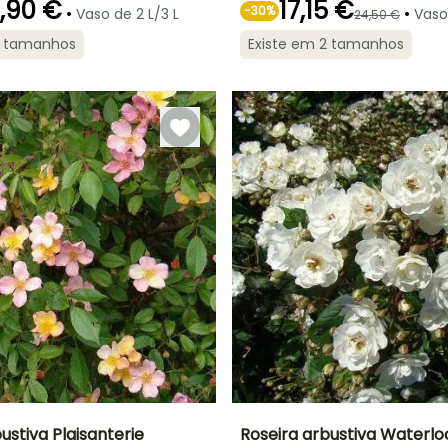
,90 €
17,15 €
•
-
30
%
•
Vaso de 2 L/3 L
Vaso
24,50 €
2 tamanhos
Existe em 2 tamanhos
ão
Período razoável de
Rusticidade
Período de floração
Período razoável de
plantação
plantação
Até -29°C
o
Fevereiro à
Maio à Outubro
Janeiro à Maio,
Maio, Setembro
Setembro à
à Novembro
Dezembro
ustiva Plaisanterie
Roseira arbustiva Waterlo