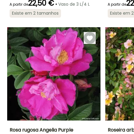
22,50 €
22
•
Vaso de 3 L/4 L
A partir de
A partir de
Existe em 2 tamanhos
Existe em 
Período de floração
Período razoável de
Rusticidade
Período de floraç
plantação
Até -23,5°C
Junho à
Janeiro à Abril,
Junho à Julh
Outubro
Setembro à
Dezembro
Rosa rugosa Angelia Purple
Roseira arb