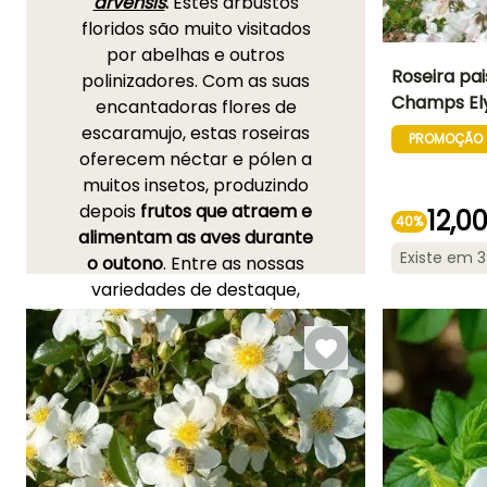
arvensis
.
Estes arbustos
floridos são muito visitados
por abelhas e outros
Roseira pai
polinizadores. Com as suas
Champs El
encantadoras flores de
Altura à
escaramujo, estas roseiras
maturidade
PROMOÇÃO
45 cm
oferecem néctar e pólen a
muitos insetos, produzindo
depois
frutos que atraem e
12,0
40%
alimentam as aves durante
Período de floraç
Existe em 
o outono
. Entre as nossas
Junho à
variedades de destaque,
Outubro
encontra-se a magnífica
Roseira antiga 'Complicata'
com as suas grandes flores
rosa-vivo e centro
dourado, coberta de frutos
no outono. A
Roseira David
Austin 'Wild Edric'
, robusta