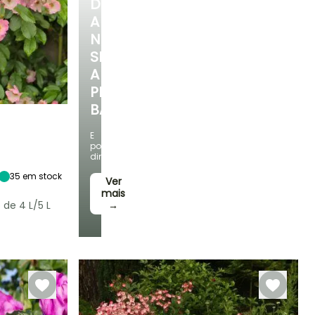
DESCUBRA
A
NOSSA
SELEÇÃO
A
PREÇOS
BAIXOS
E
poupe
Exposição
dinheiro!
Sol
35
em stock
Ver
mais
 de 4 L/5 L
→
Rusticidade
Até -20,5°C