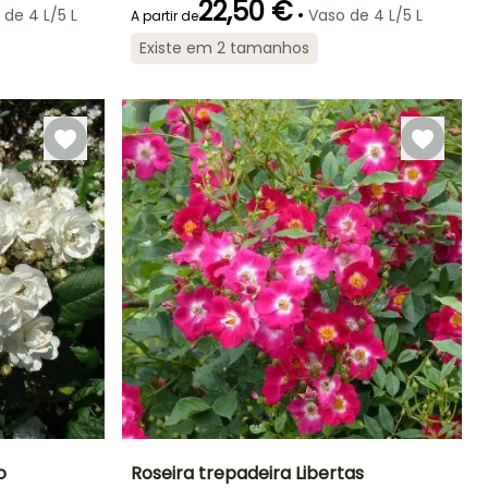
22,50 €
•
 de 4 L/5 L
Vaso de 4 L/5 L
A partir de
Existe em 2 tamanhos
Rusticidade
Período de floração
Período razoável de
Rusticidade
plantação
Até -23,5°C
Até -18°C
Junho à
Janeiro à Abril,
Outubro
Setembro à
Dezembro
o
Roseira trepadeira Libertas