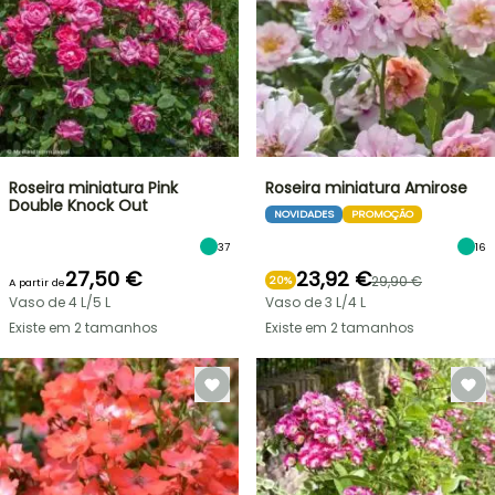
Roseira miniatura Pink
Roseira miniatura Amirose
Double Knock Out
NOVIDADES
PROMOÇÃO
37
16
27,50 €
23,92 €
29,90 €
20%
A partir de
Vaso de 4 L/5 L
Vaso de 3 L/4 L
Existe em 2 tamanhos
Existe em 2 tamanhos