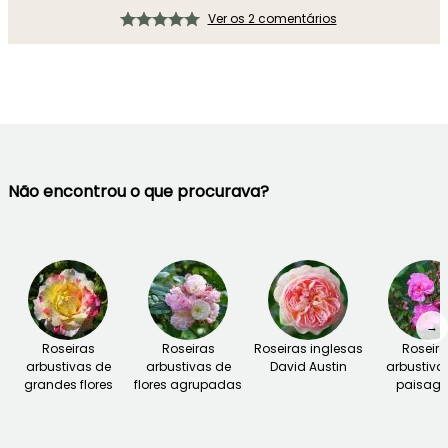
Ver os 2 comentários
Não encontrou o que procurava?
→
Roseiras
Roseiras
Roseiras inglesas
Roseira
arbustivas de
arbustivas de
David Austin
arbustiva
grandes flores
flores agrupadas
paisag