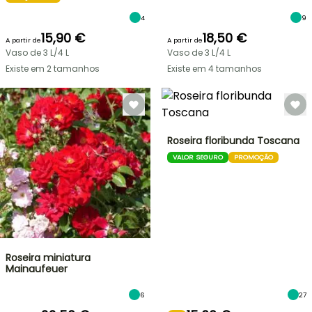
4
9
15,90 €
18,50 €
A partir de
A partir de
Vaso de 3 L/4 L
Vaso de 3 L/4 L
Existe em 2 tamanhos
Existe em 4 tamanhos
Roseira floribunda Toscana
VALOR SEGURO
PROMOÇÃO
Roseira miniatura
Mainaufeuer
6
27