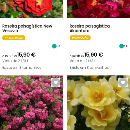
Roseira paisagística New
Roseira paisagística
Vesuvia
Alcantara
PREÇO BAIXO
PROMOÇÃO
46
39
15,90 €
15,90 €
A partir de
A partir de
Vaso de 2 L/3 L
Vaso de 2 L/3 L
Existe em 3 tamanhos
Existe em 3 tamanhos