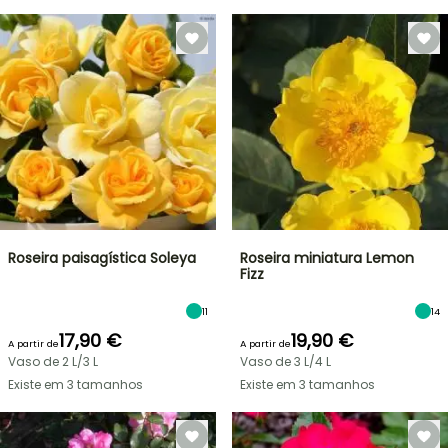
Roseira paisagística Soleya
Roseira miniatura Lemon
Fizz
11
14
17,90 €
19,90 €
A partir de
A partir de
Vaso de 2 L/3 L
Vaso de 3 L/4 L
Existe em 3 tamanhos
Existe em 3 tamanhos