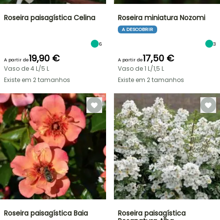
Roseira paisagística Celina
Roseira miniatura Nozomi
A DESCOBRIR
6
3
19,90 €
17,50 €
A partir de
A partir de
Vaso de 4 L/5 L
Vaso de 1 L/1,5 L
Existe em 2 tamanhos
Existe em 2 tamanhos
Roseira paisagística Baia
Roseira paisagística