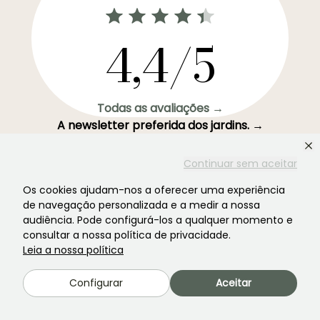
4,4/5
Todas as avaliações →
A newsletter preferida dos jardins. →
Receba as nossas novidades e ideias para aproveitar o
Continuar sem aceitar
seu jardim durante todo o ano.
Os cookies ajudam-nos a oferecer uma experiência
de navegação personalizada e a medir a nossa
audiência. Pode configurá-los a qualquer momento e
consultar a nossa política de privacidade.
Inscrever-se →
Leia a nossa política
Configurar
Aceitar
Este formulário está protegido pelo reCAPTCHA - aplicam-se a
Termos de
Serviço
e
Política de Privacidade
do Google.