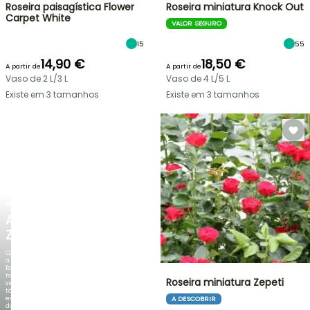
Roseira paisagística Flower
Roseira miniatura Knock Out
Carpet White
VALOR SEGURO
15
55
14,90 €
18,50 €
A partir de
A partir de
Vaso de 2 L/3 L
Vaso de 4 L/5 L
Existe em 3 tamanhos
Existe em 3 tamanhos
NOVO
AGAPANTHUS
ZAMBEZI
Quando
a
folhagem
torna-
Roseira miniatura Zepeti
se
tão
espetacular
A DESCOBRIR
do