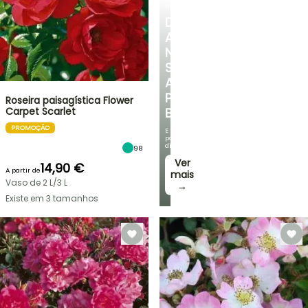
ROSEIRAS
DESCUBRA
A
NOSSA
SELEÇÃO
A
PREÇOS
Roseira paisagística Flower
Carpet Scarlet
BAIXOS
PROMOÇÃO
E
poupe
dinheiro!
98
Ver
14,90 €
A partir de
mais
Vaso de 2 L/3 L
→
Existe em 3 tamanhos
VENDAS
RELÂMPAGO
ATÉ
BULBOS
30%
DE