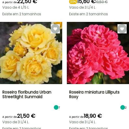
22,50 €
15,60 €
19,50 €
20%
A partir de
Vaso de 4 L/5 L
Vaso de 3 L/4 L
Existe em 2 tamanhos
Existe em 2 tamanhos
Roseira floribunda Urban
Roseira miniatura Lilliputs
Streetlight Sunmaid
Roxy
7
2
21,50 €
18,90 €
A partir de
A partir de
Vaso de 3 L/4 L
Vaso de 3 L/4 L
Existe em 2 tamanhos
Existe em 2 tamanhos