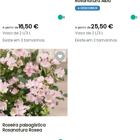
Rosanatura Alba
A DESCOBRIR
8
3
16,50 €
25,50 €
A partir de
A partir de
Vaso de 2 L/3 L
Vaso de 2 L/3 L
Existe em 3 tamanhos
Existe em 2 tamanhos
Roseira paisagística
Rosanatura Rosea