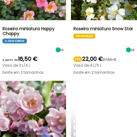
Roseira miniatura Happy
Roseira miniatura Snow Star
Chappy
PROMOÇÃO
A DESCOBRIR
10
22
16,50 €
22,00 €
27,50 €
20%
A partir de
Vaso de 3 L/4 L
Vaso de 4 L/5 L
Existe em 2 tamanhos
Existe em 2 tamanhos
CRIE
UM
RECANTO
REFRESCANTE