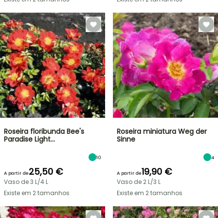
Roseira floribunda Bee's
Roseira miniatura Weg der
Paradise Light…
Sinne
10
4
25,50 €
19,90 €
A partir de
A partir de
Vaso de 3 L/4 L
Vaso de 2 L/3 L
Existe em 2 tamanhos
Existe em 2 tamanhos