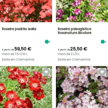
Roseira padrão Isalia
Roseira paisagística
Rosanatura Bicolore
3
3
59,50 €
25,50 €
A partir de
A partir de
Vaso de 7,5 L/10 L
Vaso de 2 L/3 L
Existe em 2 tamanhos
Existe em 2 tamanhos