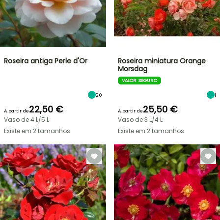
Roseira antiga Perle d'Or
Roseira miniatura Orange
Morsdag
VALOR SEGURO
20
1
22,50 €
25,50 €
A partir de
A partir de
Vaso de 4 L/5 L
Vaso de 3 L/4 L
Existe em 2 tamanhos
Existe em 2 tamanhos