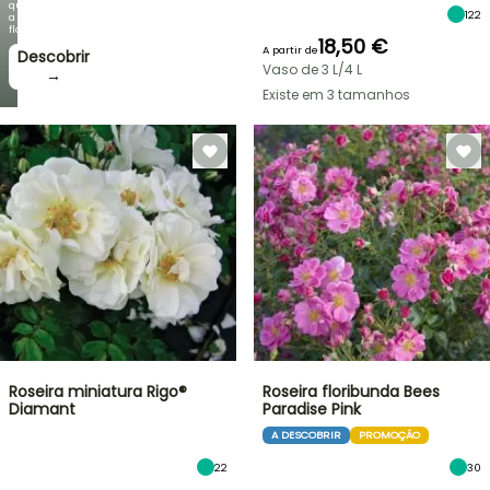
que
122
a
floração!
18,50 €
A partir de
Descobrir
Vaso de 3 L/4 L
→
Existe em 3 tamanhos
Roseira miniatura Rigo®
Roseira floribunda Bees
Diamant
Paradise Pink
A DESCOBRIR
PROMOÇÃO
22
30