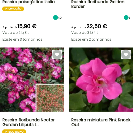
Roseira paisagística Isalia
Roseira floribunda Golden
Border
PROMOÇÃO
40
5
15,90 €
22,50 €
A partir de
A partir de
Vaso de 2 L/3 L
Vaso de 3 L/4 L
Existe em 3 tamanhos
Existe em 2 tamanhos
Roseira floribunda Nectar
Roseira miniatura Pink Knock
Garden Lilliputs L…
Out
PREÇO BAIXO