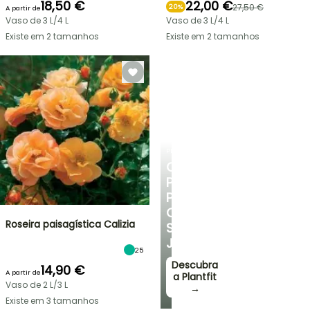
18,50 €
22,00 €
27,50 €
20%
A partir de
Vaso de 3 L/4 L
Vaso de 3 L/4 L
Existe em 2 tamanhos
Existe em 2 tamanhos
PLANTFIT
CONSELHOS
PERSONALIZADOS
PARA
O
Roseira paisagística Calizia
SEU
JARDIM
25
Descubra
14,90 €
A partir de
a Plantfit
Vaso de 2 L/3 L
→
Existe em 3 tamanhos