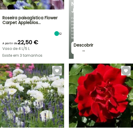
NO
JARDIM
Roseira paisagística Flower
Com
as
Carpet Appleblos…
nossas
plantas
trepadeiras
12
mais
bonitas!
22,50 €
A partir de
Descobrir
Vaso de 4 L/5 L
→
Existe em 3 tamanhos