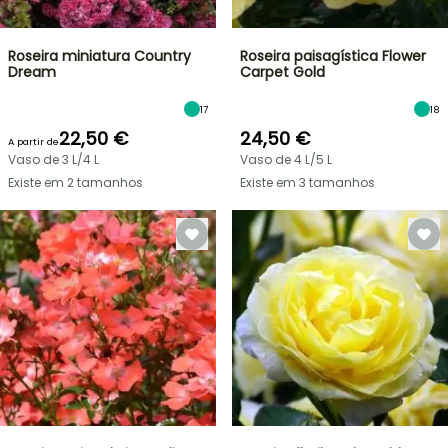
Roseira miniatura Country
Roseira paisagística Flower
Dream
Carpet Gold
17
18
22,50 €
24,50 €
A partir de
Vaso de 3 L/4 L
Vaso de 4 L/5 L
Existe em 2 tamanhos
Existe em 3 tamanhos