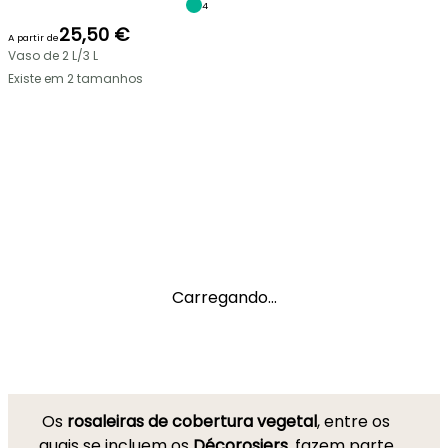
4
25,50 €
A partir de
Vaso de 2 L/3 L
Existe em 2 tamanhos
Carregando...
Os
rosaleiras de cobertura vegetal
, entre os
quais se incluem os
Décorosiers
, fazem parte