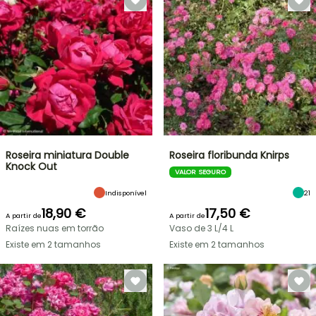
Roseira miniatura Double
Roseira floribunda Knirps
Knock Out
VALOR SEGURO
Indisponível
21
18,90 €
17,50 €
A partir de
A partir de
Raízes nuas em torrão
Vaso de 3 L/4 L
Existe em 2 tamanhos
Existe em 2 tamanhos