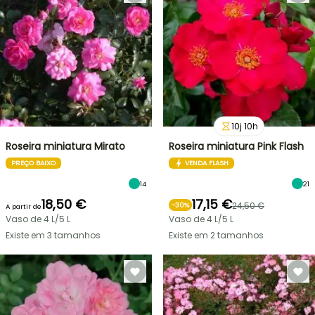
10
j
10
h
Roseira miniatura Mirato
Roseira miniatura Pink Flash
PREÇO BAIXO
VENDA FLASH
14
21
18,50 €
17,15 €
24,50 €
-
30
%
A partir de
Vaso de 4 L/5 L
Vaso de 4 L/5 L
Existe em 3 tamanhos
Existe em 2 tamanhos