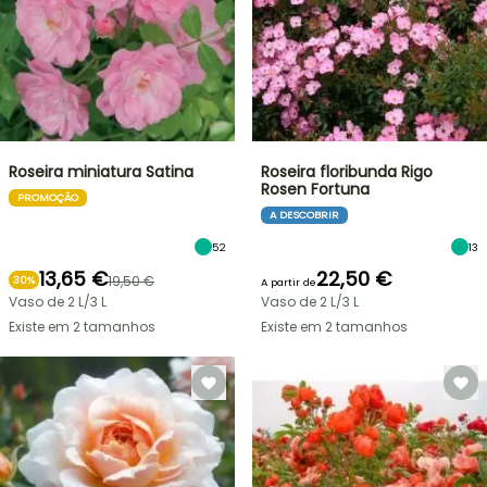
Roseira miniatura Satina
Roseira floribunda Rigo
Rosen Fortuna
PROMOÇÃO
A DESCOBRIR
52
13
13,65 €
22,50 €
19,50 €
30%
A partir de
Vaso de 2 L/3 L
Vaso de 2 L/3 L
Existe em 2 tamanhos
Existe em 2 tamanhos