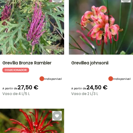
Grevília Bronze Rambler
Grevillea johnsonii
COLECIONADOR
Indisponível
Indisponível
27,50 €
24,50 €
A partir de
A partir de
Vaso de 4 L/5 L
Vaso de 2 L/3 L