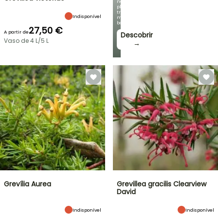
nossas
plantas
trepadeiras
Indisponível
mais
bonitas!
27,50 €
A partir de
Descobrir
Vaso de 4 L/5 L
→
Grevília Aurea
Grevillea gracilis Clearview
David
Indisponível
Indisponível