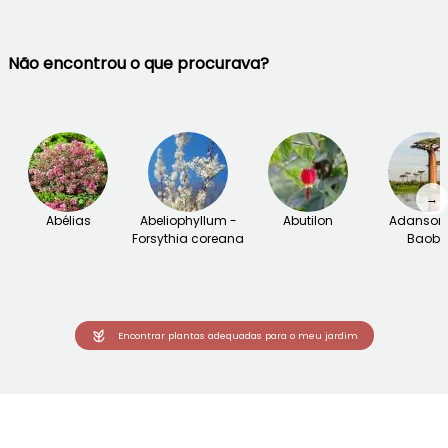
Não encontrou o que procurava?
→
Abélias
Abeliophyllum -
Abutilon
Adansoni
Forsythia coreana
Baob
Encontrar plantas adequadas para o meu jardim