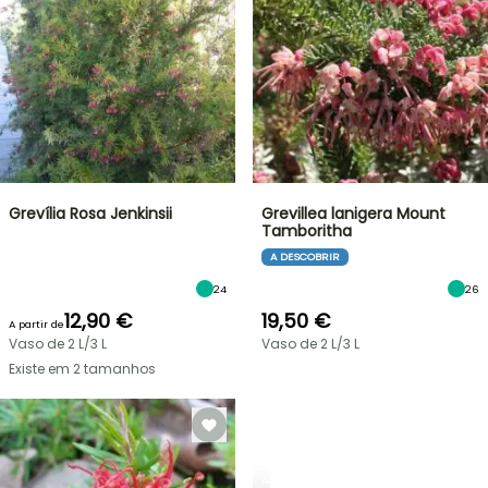
Grevília Rosa Jenkinsii
Grevillea lanigera Mount
Tamboritha
A DESCOBRIR
24
26
12,90 €
19,50 €
A partir de
Vaso de 2 L/3 L
Vaso de 2 L/3 L
Existe em 2 tamanhos
ARBUSTOS