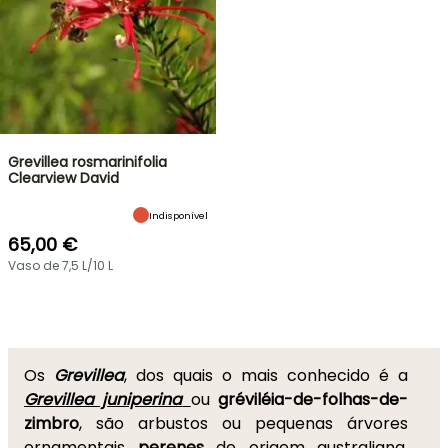
Grevillea rosmarinifolia
Clearview David
Indisponível
65,00 €
Vaso de 7,5 L/10 L
Os
Grevillea
, dos quais o mais conhecido é a
Grevillea juniperina
ou
gréviléia-de-folhas-de-
zimbro
, são arbustos ou pequenas árvores
ornamentais
perenes
de origem australiana,