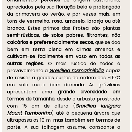
apreciados pela sua
floração bela e prolongada
da primavera ao verão, e por vezes mais, em
tons de
vermelho, rosa, amarelo, laranja ou até
branco.
Estes primos das Protea são plantas
semi-rústicas, de solos pobres, filtrantes, não
calcários e preferencialmente secos
, que se dão
bem em terra plena em climas amenos e
cultivam-se facilmente em vaso em todas as
outras regiões
. O mais rústico de todos é
provavelmente a
Grevillea rosmarinifolia
, capaz
de resistir a geadas curtas da ordem dos -15°C
em solo muito bem drenado. As gréviléias
apresentam uma
grande diversidade em
termos de tamanho
, desde o arbusto prostrado
com 15 cm de altura (
Grevillea lanigera
Mount Tamboritha
) até à pequena árvore que
ultrapassa os 10 m,
mas também em termos de
porte.
A sua folhagem assume, consoante a