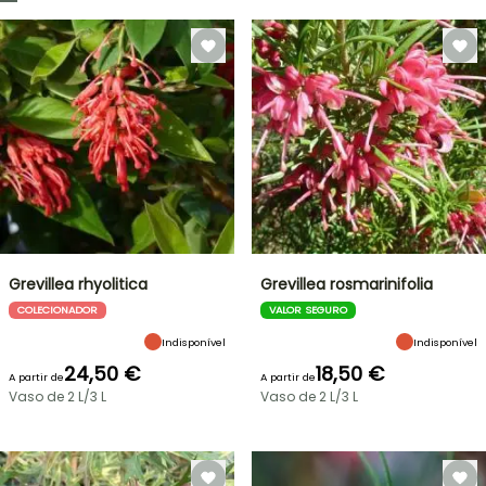
Grevillea rhyolitica
Grevillea rosmarinifolia
COLECIONADOR
VALOR SEGURO
Indisponível
Indisponível
24,50 €
18,50 €
A partir de
A partir de
Vaso de 2 L/3 L
Vaso de 2 L/3 L