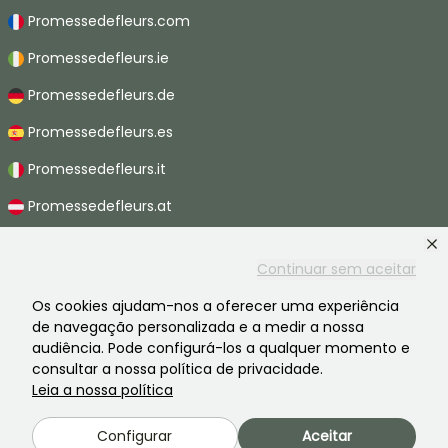
Promessedefleurs.com
Promessedefleurs.ie
Promessedefleurs.de
Promessedefleurs.es
Promessedefleurs.it
Promessedefleurs.at
Promessedefleurs.nl
Continuar sem aceitar
Promessedefleurs.be
Os cookies ajudam-nos a oferecer uma experiência
Promessedefleurs.ch
de navegação personalizada e a medir a nossa
audiência. Pode configurá-los a qualquer momento e
consultar a nossa política de privacidade.
Leia a nossa política
2026 ©Promesse de fleurs - Todos os direitos reservados.
Avisos legais
-
CGV
-
Privacidade
Configurar
Aceitar
Promesse de fleurs, uma empresa familiar ao serviço de todos os