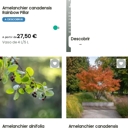
JARDIM
Amelanchier canadensis
Rainbow Pillar
Com
as
nossas
A DESCOBRIR
plantas
trepadeiras
3
mais
bonitas!
27,50 €
A partir de
Descobrir
Vaso de 4 L/5 L
→
Amelanchier alnifolia
Amelanchier canadensis