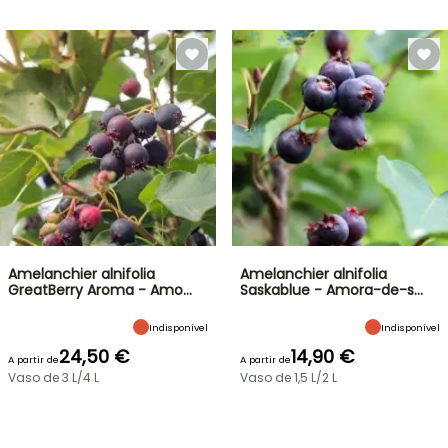
Amelanchier alnifolia
Amelanchier alnifolia
GreatBerry Aroma - Amo…
Saskablue - Amora-de-s…
Indisponível
Indisponível
24,50 €
14,90 €
A partir de
A partir de
Vaso de 3 L/4 L
Vaso de 1,5 L/2 L