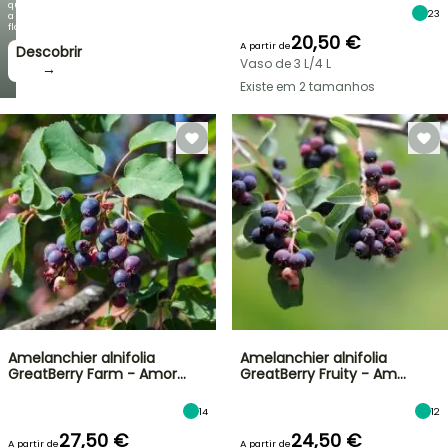
que
23
a
floração!
20,50 €
A partir de
Descobrir
Vaso de 3 L/4 L
→
Existe em 2 tamanhos
Amelanchier alnifolia
Amelanchier alnifolia
GreatBerry Farm - Amor…
GreatBerry Fruity - Am…
14
12
27,50 €
24,50 €
A partir de
A partir de