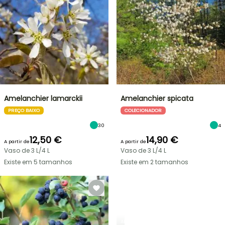
Amelanchier lamarckii
Amelanchier spicata
PREÇO BAIXO
COLECIONADOR
30
4
12,50 €
14,90 €
A partir de
A partir de
Vaso de 3 L/4 L
Vaso de 3 L/4 L
Existe em 5 tamanhos
Existe em 2 tamanhos
ARBUSTOS