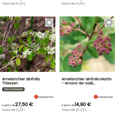
Vaso de 3 L/4 L
Vaso de 4 L/5 L
Amelanchier alnifolia
Amelanchier alnifolia Martin
Thiessen
- Amora-de-sask…
EXCLUSIVIDADE
Indisponível
Indisponível
27,50 €
14,90 €
A partir de
A partir de
Vaso de 2 L/3 L
Vaso de 1,5 L/2 L