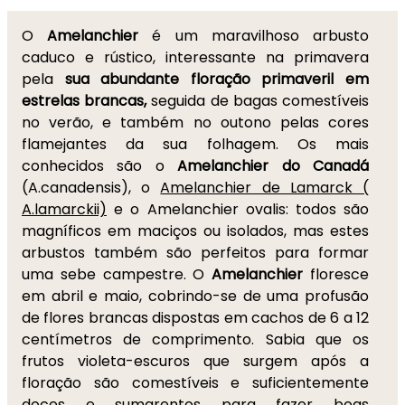
O
Amelanchier
é um maravilhoso arbusto
caduco e rústico, interessante na primavera
pela
sua abundante floração primaveril em
estrelas brancas,
seguida de bagas comestíveis
no verão, e também no outono pelas cores
flamejantes da sua folhagem. Os mais
conhecidos são o
Amelanchier do Canadá
(A.canadensis), o
Amelanchier de Lamarck (
A.lamarckii)
e o Amelanchier ovalis: todos são
magníficos em maciços ou isolados, mas estes
arbustos também são perfeitos para formar
uma sebe campestre. O
Amelanchier
floresce
em abril e maio, cobrindo-se de uma profusão
de flores brancas dispostas em cachos de 6 a 12
centímetros de comprimento. Sabia que os
frutos violeta-escuros que surgem após a
floração são comestíveis e suficientemente
doces e sumarentos para fazer boas