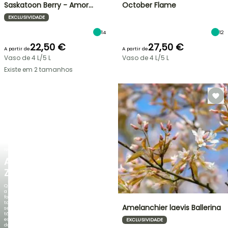
Saskatoon Berry - Amor…
October Flame
EXCLUSIVIDADE
14
12
22,50 €
27,50 €
A partir de
A partir de
Vaso de 4 L/5 L
Vaso de 4 L/5 L
Existe em 2 tamanhos
NOVO
AGAPANTHUS
ZAMBEZI
Quando
a
folhagem
torna-
Amelanchier laevis Ballerina
se
tão
espetacular
EXCLUSIVIDADE
do