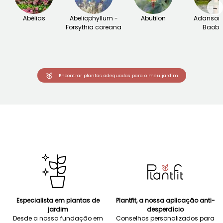
→
Abélias
Abeliophyllum -
Abutilon
Adansoni
Forsythia coreana
Baob
Encontrar plantas adequadas para o meu jardim
Especialista em plantas de
Plantfit, a nossa aplicação anti-
jardim
desperdício
Desde a nossa fundação em
Conselhos personalizados para