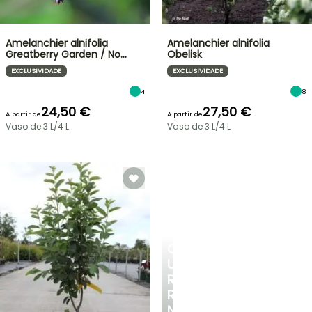
Amelanchier alnifolia
Amelanchier alnifolia
Greatberry Garden / No…
Obelisk
EXCLUSIVIDADE
EXCLUSIVIDADE
4
8
24,50 €
27,50 €
A partir de
A partir de
Vaso de 3 L/4 L
Vaso de 3 L/4 L
CRIE
UM
RECANTO
REFRESCANTE
NO