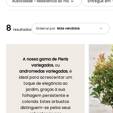
Rusticidade - Resistência ao frio
Entregue em
8
Ordenar por:
resultados
A nossa gama de
Pieris
variegados
, ou
andromedas variegadas
, é
ideal para acrescentar um
toque de elegância ao
jardim, graças à sua
folhagem persistente e
colorida. Estes arbustos
distinguem-se pelos seus