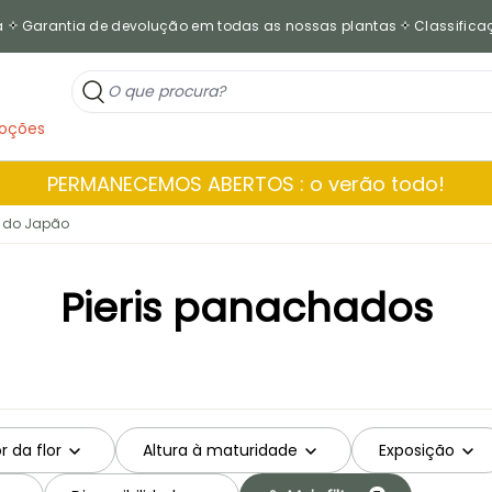
a
Garantia de devolução em todas as nossas plantas
Classificaç
oções
PERMANECEMOS ABERTOS : o verão todo!
 do Japão
Pieris panachados
r da flor
Altura à maturidade
Exposição