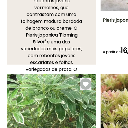
rebentos jovens
vermelhos, que
contrastam com uma
Pieris japo
folhagem madura bordada
de branco ou creme. O
Altura à
Pieris japonica 'Flaming
maturidade
1.50 m
Silver'
é uma das
variedades mais populares,
16
A partir de
com rebentos jovens
escarlates e folhas
Período de floraç
variegadas de prata. O
Abril à Maio
Pieris 'Little Frosty'
, de
porte anão, oferece
bordas branco-creme nas
suas folhas verde-escuras,
enquanto o
Pieris 'Little
Heath'
, de pequeno porte,
apresenta uma elegante
folhagem verde com