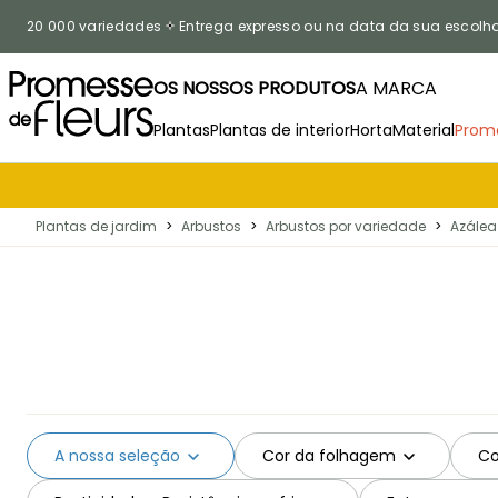
Ir para o Conteúdo
20 000 variedades
Entrega expresso ou na data da sua escolh
OS NOSSOS PRODUTOS
A MARCA
Plantas
Plantas de interior
Horta
Material
Prom
Plantas de jardim
>
Arbustos
>
Arbustos por variedade
>
Azálea
A nossa seleção
Cor da folhagem
Co