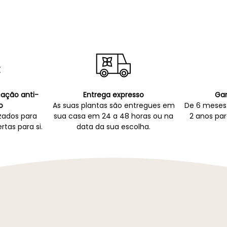
icação anti-
Entrega expresso
Gar
o
As suas plantas são entregues em
De 6 meses 
zados para
sua casa em 24 a 48 horas ou na
2 anos par
rtas para si.
data da sua escolha.