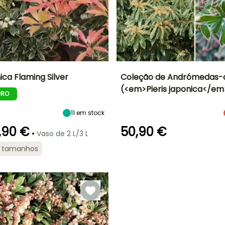
nica Flaming Silver
Coleção de Andrómedas-
(<em>Pieris japonica</em
URO
Largura à
Exposição
Altura à
Exposição
P
maturidade
maturidade
Semi-sombra
Semi-sombra
80 cm
1.50 m
11
em stock
,90 €
50,90 €
•
Vaso de 2 L/3 L
2 tamanhos
ão
Período razoável de
Rusticidade
Período razoável de
Rusticidade
plantação
Até -23,5°C
plantação
Até -20,5°C
Março à Maio,
Fevereiro à Abril,
Setembro à
Setembro à
Novembro
Novembro