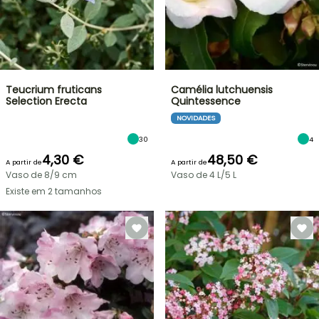
Teucrium fruticans
Camélia lutchuensis
Selection Erecta
Quintessence
NOVIDADES
30
4
4,30 €
48,50 €
A partir de
A partir de
Vaso de 8/9 cm
Vaso de 4 L/5 L
Existe em 2 tamanhos