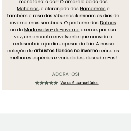
monótona: a cor! O amarelo ácido dos
Mahonias
, o alaranjado dos
Hamamélis
e
também o rosa das Viburnos iluminam os dias de
inverno mais sombrios. O perfume das
Dafnes
ou da
Madressilva-de-inverno
exerce, por sua
vez, um encanto envolvente que convida a
redescobrir o jardim, apesar do frio. A nossa
coleção de
arbustos floridos no inverno
reúne as
melhores espécies e variedades, descubra-as!
ADORA-OS!
Ver os 6 comentários