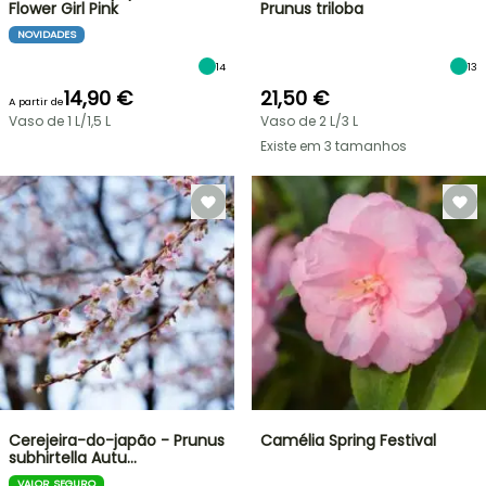
Flower Girl Pink
Prunus triloba
NOVIDADES
14
13
14,90 €
21,50 €
A partir de
Vaso de 1 L/1,5 L
Vaso de 2 L/3 L
Existe em 3 tamanhos
Cerejeira-do-japão - Prunus
Camélia Spring Festival
subhirtella Autu…
VALOR SEGURO