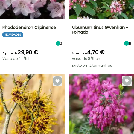
Rhododendron Cilpinense
Viburnum tinus Gwenllian -
Folhado
NOVIDADES
2
13
29,90 €
4,70 €
A partir de
A partir de
Vaso de 4 L/5 L
Vaso de 8/9 cm
Existe em 2 tamanhos