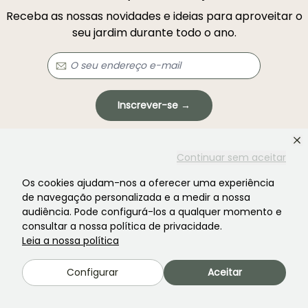
Receba as nossas novidades e ideias para aproveitar o
seu jardim durante todo o ano.
Inscrever-se →
Este formulário está protegido pelo reCAPTCHA - aplicam-se a
Termos de
Continuar sem aceitar
Serviço
e
Política de Privacidade
do Google.
Os cookies ajudam-nos a oferecer uma experiência
de navegação personalizada e a medir a nossa
audiência. Pode configurá-los a qualquer momento e
consultar a nossa política de privacidade.
Leia a nossa política
Não encontrou o que procurava?
Configurar
Aceitar