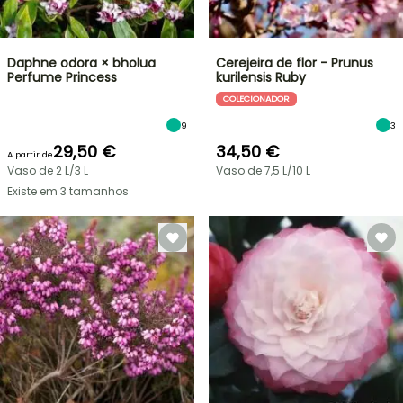
Daphne odora × bholua
Cerejeira de flor - Prunus
Perfume Princess
kurilensis Ruby
COLECIONADOR
9
3
29,50 €
34,50 €
A partir de
Vaso de 2 L/3 L
Vaso de 7,5 L/10 L
Existe em 3 tamanhos