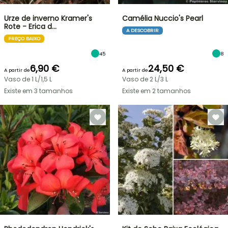
Urze de inverno Kramer's
Camélia Nuccio's Pearl
Rote - Erica d…
A DESCOBRIR
PREÇO BAIXO
45
8
6,90 €
24,50 €
A partir de
A partir de
Vaso de 1 L/1,5 L
Vaso de 2 L/3 L
Existe em 3 tamanhos
Existe em 2 tamanhos