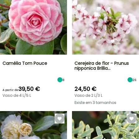
Camélia Tom Pouce
Cerejeira de flor - Prunus
nipponica Brillia…
8
26
39,50 €
24,50 €
A partir de
Vaso de 4 L/5 L
Vaso de 2 L/3 L
Existe em 3 tamanhos