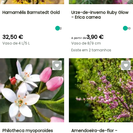
Hamamélis Barmstedt Gold
Urze-de-inverno Ruby Glow
- Erica carnea
2
10
32,50 €
3,90 €
A partir de
Vaso de 4 L/5 L
Vaso de 8/9 cm
Existe em 2 tamanhos
Philotheca myoporoides
Amendoeira-de-flor -