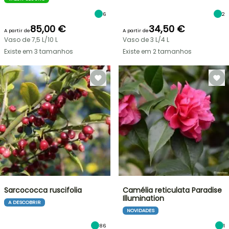
6
2
85,00 €
34,50 €
A partir de
A partir de
Vaso de 7,5 L/10 L
Vaso de 3 L/4 L
Existe em 3 tamanhos
Existe em 2 tamanhos
Sarcococca ruscifolia
Camélia reticulata Paradise
Illumination
A DESCOBRIR
NOVIDADES
86
1