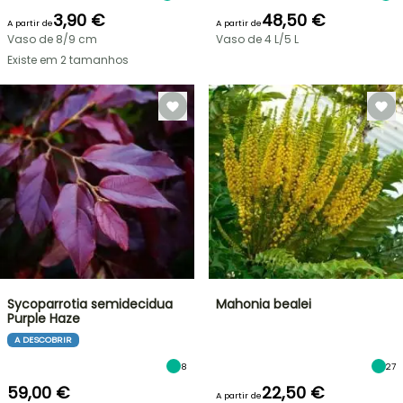
3,90 €
48,50 €
A partir de
A partir de
Vaso de 8/9 cm
Vaso de 4 L/5 L
Existe em 2 tamanhos
Sycoparrotia semidecidua
Mahonia bealei
Purple Haze
A DESCOBRIR
8
27
59,00 €
22,50 €
A partir de