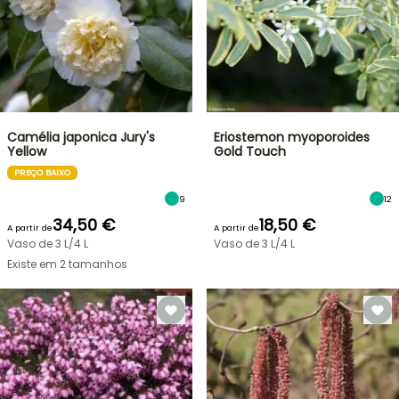
Camélia japonica Jury's
Eriostemon myoporoides
Yellow
Gold Touch
PREÇO BAIXO
9
12
34,50 €
18,50 €
A partir de
A partir de
Vaso de 3 L/4 L
Vaso de 3 L/4 L
Existe em 2 tamanhos