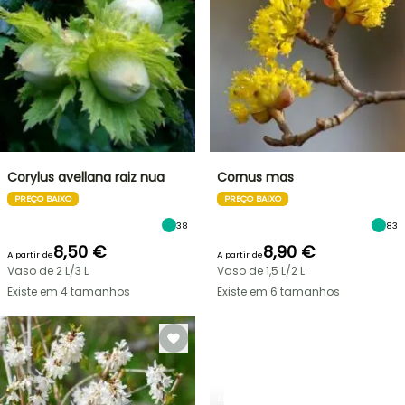
Corylus avellana raiz nua
Cornus mas
PREÇO BAIXO
PREÇO BAIXO
38
83
8,50 €
8,90 €
A partir de
A partir de
Vaso de 2 L/3 L
Vaso de 1,5 L/2 L
Existe em 4 tamanhos
Existe em 6 tamanhos
ARBUSTOS