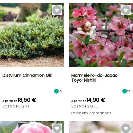
Distylium Cinnamon Girl
Marmeleiro-do-Japão
Toyo-Nishiki
10
22
18,50 €
14,90 €
A partir de
A partir de
Vaso de 3 L/4 L
Vaso de 2 L/3 L
Existe em 2 tamanhos