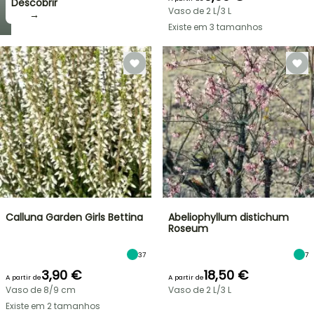
Descobrir
Vaso de 2 L/3 L
→
Existe em 3 tamanhos
Calluna Garden Girls Bettina
Abeliophyllum distichum
Roseum
37
7
3,90 €
18,50 €
A partir de
A partir de
Vaso de 8/9 cm
Vaso de 2 L/3 L
Existe em 2 tamanhos