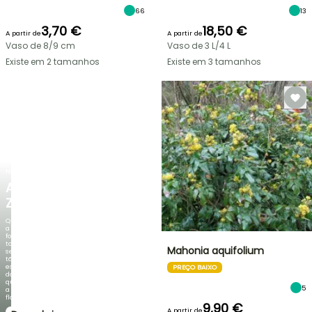
66
13
3,70 €
18,50 €
A partir de
A partir de
Vaso de 8/9 cm
Vaso de 3 L/4 L
Existe em 2 tamanhos
Existe em 3 tamanhos
NOVO
AGAPANTHUS
ZAMBEZI
Quando
a
folhagem
torna-
Mahonia aquifolium
se
tão
espetacular
PREÇO BAIXO
do
que
5
a
floração!
9,90 €
A partir de