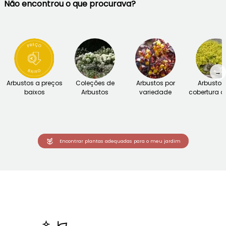
Não encontrou o que procurava?
→
Arbustos a preços
Coleções de
Arbustos por
Arbustos
baixos
Arbustos
variedade
cobertura d
Encontrar plantas adequadas para o meu jardim