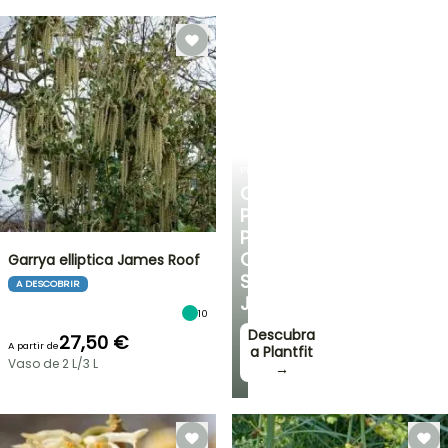
PLANTFIT
CONSELHOS
PERSONALIZADOS
PARA
O
Garrya elliptica James Roof
SEU
A DESCOBRIR
JARDIM
10
Descubra
27,50 €
A partir de
a Plantfit
Vaso de 2 L/3 L
→