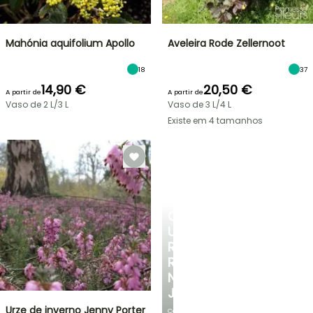
Mahónia aquifolium Apollo
Aveleira Rode Zellernoot
18
37
14,90 €
20,50 €
A partir de
A partir de
Vaso de 2 L/3 L
Vaso de 3 L/4 L
Existe em 4 tamanhos
CRIE
UM
RECANTO
REFRESCANTE
NO
JARDIM
Urze de inverno Jenny Porter
Com