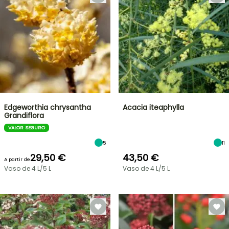
Edgeworthia chrysantha
Acacia iteaphylla
Grandiflora
VALOR SEGURO
5
11
29,50 €
43,50 €
A partir de
Vaso de 4 L/5 L
Vaso de 4 L/5 L