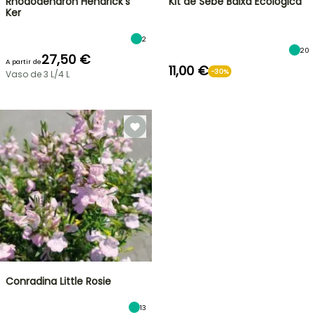
Rhododendron Hendrick's
Kit de Sebe Baixa Ecológica
Ker
2
20
27,50 €
A partir de
11,00 €
-30%
Vaso de 3 L/4 L
Conradina Little Rosie
13