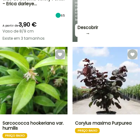
as
- Erica darleye…
nossas
plantas
trepadeiras
65
mais
bonitas!
3,90 €
A partir de
Descobrir
Vaso de 8/9 cm
→
Existe em 3 tamanhos
Sarcococca hookeriana var.
Corylus maxima Purpurea
humilis
PREÇO BAIXO
PREÇO BAIXO