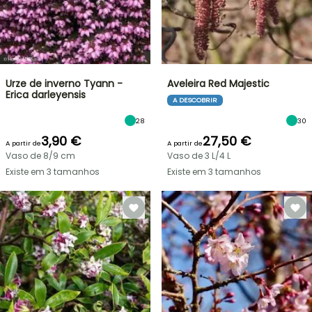
Urze de inverno Tyann -
Aveleira Red Majestic
Erica darleyensis
A DESCOBRIR
28
30
3,90 €
27,50 €
A partir de
A partir de
Vaso de 8/9 cm
Vaso de 3 L/4 L
Existe em 3 tamanhos
Existe em 3 tamanhos