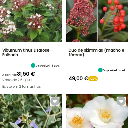
Viburnum tinus Lisarose -
Duo de skimmias (macho e
Folhado
fêmea)
Disponível 13 ago.
Disponível 5 out.
31,50 €
A partir de
49,00 €
-20%
Vaso de 7,5 L/10 L
Existe em 2 tamanhos