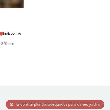
Exposição
Sol
Indisponível
e 8/9 cm
Rusticidade
Até -23,5°C
Encontrar plantas adequadas para o meu jardim