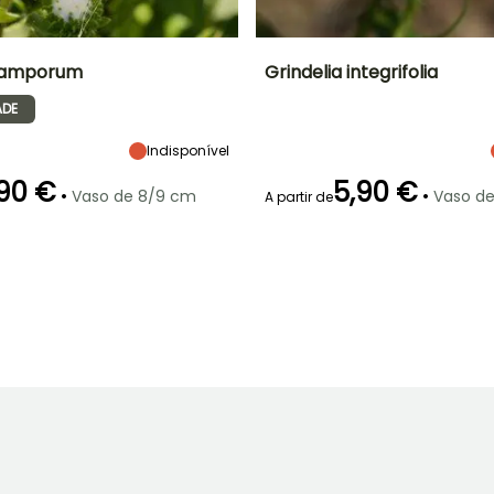
 camporum
Grindelia integrifolia
ADE
Largura à
Exposição
Altura à
Largura à
maturidade
maturidade
maturidade
Sol
50 cm
1.50 m
50 cm
Indisponível
90 €
5,90 €
•
•
Vaso de 8/9 cm
Vaso d
A partir de
ão
Período razoável de
Rusticidade
Período de floração
Período razoável de
plantação
plantação
Até -29°C
Fevereiro à Abril,
Julho à
Fevereiro à Abril,
Setembro à
Outubro
Setembro à
Novembro
Novembro