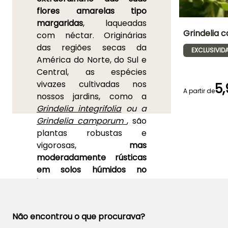
flores amarelas tipo
margaridas
, laqueadas
Grindelia
com néctar. Originárias
das regiões secas da
EXCLUSIVID
Altura à
América do Norte, do Sul e
maturidade
1.50 m
Central, as espécies
vivazes cultivadas nos
5,
A partir de
nossos jardins, como a
Grindelia integrifolia
ou a
Período de floraç
Grindelia camporum
, são
Julho à
plantas robustas e
Outubro
vigorosas,
mas
moderadamente rústicas
em solos húmidos no
inverno.
Cobertas por uma
espécie de resina branca e
pegajosa, as grindélias
Não encontrou o que procurava?
formam grandes touceiras