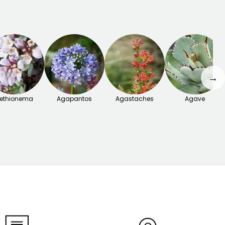
→
ethionema
Agapantos
Agastaches
Agave