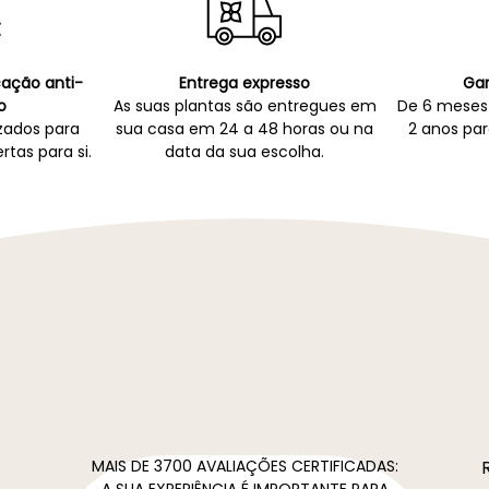
icação anti-
Entrega expresso
Gar
o
As suas plantas são entregues em
De 6 meses 
zados para
sua casa em 24 a 48 horas ou na
2 anos par
rtas para si.
data da sua escolha.
MAIS DE 3700 AVALIAÇÕES CERTIFICADAS:
A SUA EXPERIÊNCIA É IMPORTANTE PARA