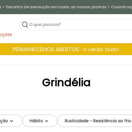
a
Garantia de devolução em todas as nossas plantas
Classificaç
oções
PERMANECEMOS ABERTOS : o verão todo!
Grindélia
ação
Hábito
Rusticidade - Resistência ao frio