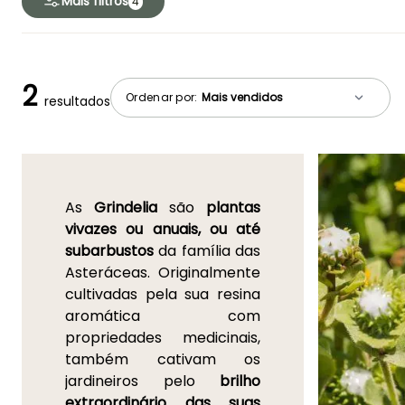
Mais filtros
4
2
Ordenar por:
resultados
As
Grindelia
são
plantas
vivazes ou anuais, ou até
subarbustos
da família das
Asteráceas. Originalmente
cultivadas pela sua resina
aromática com
propriedades medicinais,
também cativam os
jardineiros pelo
brilho
extraordinário das suas