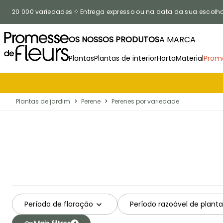
Ir para o Conteúdo
20 000 variedades
Entrega expresso ou na data da sua escolh
OS NOSSOS PRODUTOS
A MARCA
Plantas
Plantas de interior
Horta
Material
Prom
Plantas de jardim
>
Perene
>
Perenes por variedade
Período de floração
Período razoável de plant