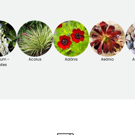
tum -
Acorus
Adónis
Aeónio
A
ites