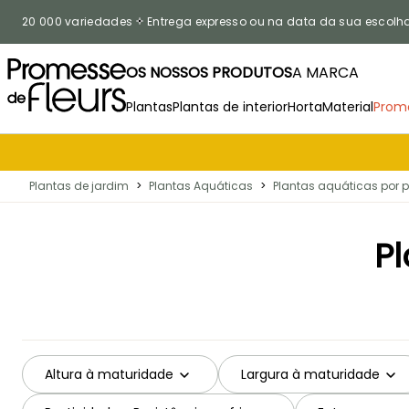
Ir para o Conteúdo
20 000 variedades
Entrega expresso ou na data da sua escolh
OS NOSSOS PRODUTOS
A MARCA
Plantas
Plantas de interior
Horta
Material
Prom
Plantas de jardim
>
Plantas Aquáticas
>
Plantas aquáticas por 
Pl
Altura à maturidade
Largura à maturidade