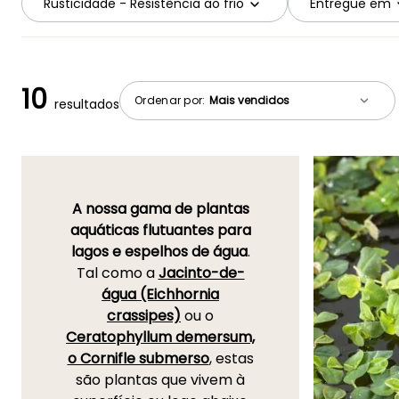
Rusticidade - Resistência ao frio
Entregue em
10
Ordenar por:
resultados
A nossa gama de plantas
aquáticas flutuantes para
lagos e espelhos de água
.
Tal como a
Jacinto-de-
água (Eichhornia
crassipes)
ou o
Ceratophyllum demersum,
o Cornifle submerso
, estas
são plantas que vivem à