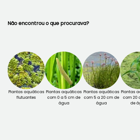
Não encontrou o que procurava?
Plantas aquáticas
Plantas aquáticas
Plantas aquáticas
Plantas a
flutuantes
com 0 a 5 cm de
com 5 a 20 cm de
com 20 
água
água
de á