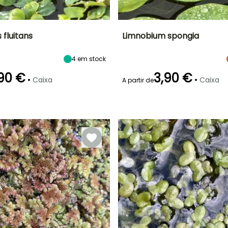
 fluitans
Limnobium spongia
Largura à
Exposição
Altura à
Largura à
4
em stock
maturidade
maturidade
maturidade
Sol
30 cm
5 cm
60 cm
90 €
3,90 €
•
•
Caixa
Caixa
A partir de
Profundidade de
Rusticidade
Profundidade de
imersão
imersão
Até +4,5°C
Flottante
Flottante, A
menos de 5cm