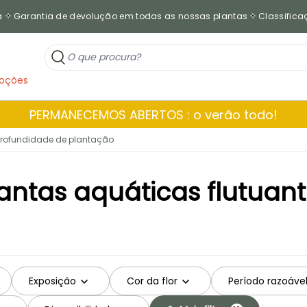
a
Garantia de devolução em todas as nossas plantas
Classificaç
oções
PERMANECEMOS ABERTOS : o verão todo!
profundidade de plantação
antas aquáticas flutuan
Exposição
Cor da flor
Período razoáve