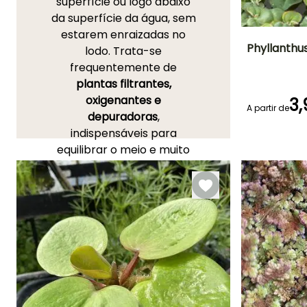
superfície ou logo abaixo
da superfície da água, sem
estarem enraizadas no
Phyllanthus
lodo. Trata-se
frequentemente de
Altura à
plantas filtrantes,
maturidade
5 cm
oxigenantes e
3,
A partir de
depuradoras
,
indispensáveis para
equilibrar o meio e muito
Rusticidade
favoráveis à vida aquática.
Até +10°C
Entre as espécies nativas,
podem citar-se a
Lemna
minor
, a lentilha-de-água,
ou ainda a
Utricularia
vulgaris
, a Utriculária-
comum, uma planta
carnívora oxigenante que
produz inflorescências