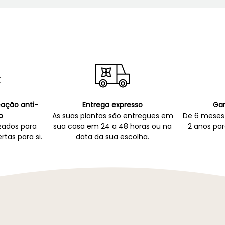
icação anti-
Entrega expresso
Gar
o
As suas plantas são entregues em
De 6 meses 
zados para
sua casa em 24 a 48 horas ou na
2 anos par
rtas para si.
data da sua escolha.