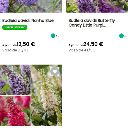
Budleia davidii Nanho Blue
Budleia davidii Butterfly
Candy Little Purpl…
VALOR SEGURO
58
6
12,50 €
24,50 €
A partir de
A partir de
Vaso de 3 L/4 L
Vaso de 4 L/5 L