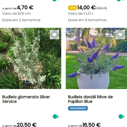
4,70 €
14,00 €
17,50 €
-
20
%
A partir de
Vaso de 8/9 cm
Vaso de 2 L/3 L
Existe em 2 tamanhos
Existe em 4 tamanhos
Budleia glomerata Silver
Budleia davidii Rêve de
Service
Papillon Blue
NOVIDADES
2
2
20,50 €
16,50 €
A partir de
A partir de