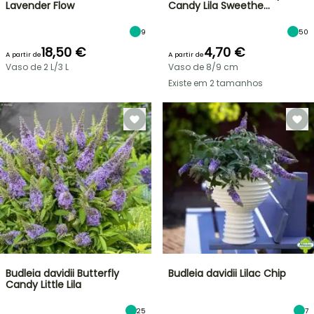
Lavender Flow
Candy Lila Sweethe…
9
50
18,50 €
4,70 €
A partir de
A partir de
Vaso de 2 L/3 L
Vaso de 8/9 cm
Existe em 2 tamanhos
Budleia davidii Butterfly
Budleia davidii Lilac Chip
Candy Little Lila
25
7