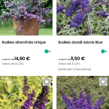
Budleia alternifolia Unique
Budleia davidii Adonis Blue
13
14
14,90 €
11,50 €
A partir de
A partir de
Vaso de 3 L/4 L
Vaso de 3 L/4 L
Existe em 2 tamanhos