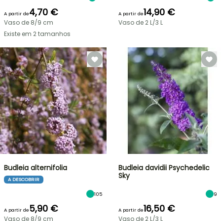
4,70 €
14,90 €
A partir de
A partir de
Vaso de 8/9 cm
Vaso de 2 L/3 L
Existe em 2 tamanhos
Budleia alternifolia
Budleia davidii Psychedelic
Sky
A DESCOBRIR
105
9
5,90 €
16,50 €
A partir de
A partir de
Vaso de 8/9 cm
Vaso de 2 L/3 L