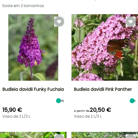
Existe em 2 tamanhos
Budleia davidii Funky Fuchsia
Budleia davidii Pink Panther
15
1
15,90 €
20,50 €
A partir de
Vaso de 2 L/3 L
Vaso de 2 L/3 L