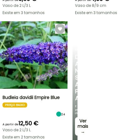
Vaso de 2 L/3 L
Vaso de 8/9 cm
Existe em 3 tamanhos
Existe em 3 tamanhos
ARBUSTOS
DESCUBRA
A
NOSSA
SELEÇÃO
A
PREÇOS
Budleia davidii Empire Blue
ACESSÍVEIS
PREÇO BAIXO
E
poupe
dinheiro!
24
Ver
12,50 €
A partir de
mais
Vaso de 2 L/3 L
→
Existe em 2 tamanhos