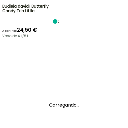
Budleia davidii Butterfly
Candy Trio Little …
9
24,50 €
A partir de
Vaso de 4 L/5 L
Carregando...