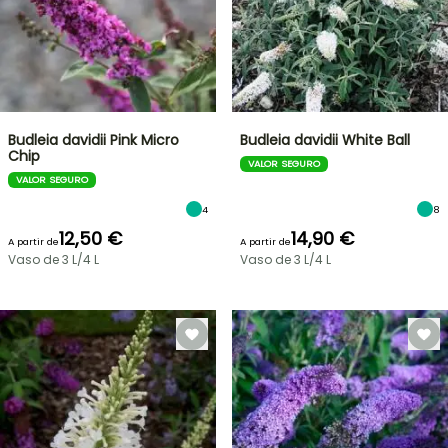
Budleia davidii Pink Micro
Budleia davidii White Ball
Chip
VALOR SEGURO
VALOR SEGURO
4
8
12,50 €
14,90 €
A partir de
A partir de
Vaso de 3 L/4 L
Vaso de 3 L/4 L