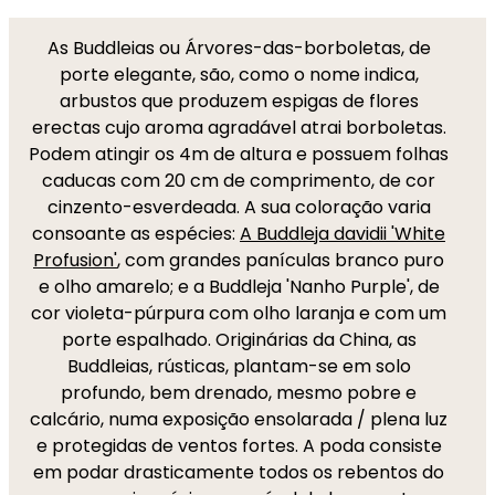
As Buddleias ou Árvores-das-borboletas, de
porte elegante, são, como o nome indica,
arbustos que produzem espigas de flores
erectas cujo aroma agradável atrai borboletas.
Podem atingir os 4m de altura e possuem folhas
caducas com 20 cm de comprimento, de cor
cinzento-esverdeada. A sua coloração varia
consoante as espécies:
A Buddleja davidii 'White
Profusion'
, com grandes panículas branco puro
e olho amarelo; e a Buddleja 'Nanho Purple', de
cor violeta-púrpura com olho laranja e com um
porte espalhado. Originárias da China, as
Buddleias, rústicas, plantam-se em solo
profundo, bem drenado, mesmo pobre e
calcário, numa exposição ensolarada / plena luz
e protegidas de ventos fortes. A poda consiste
em podar drasticamente todos os rebentos do