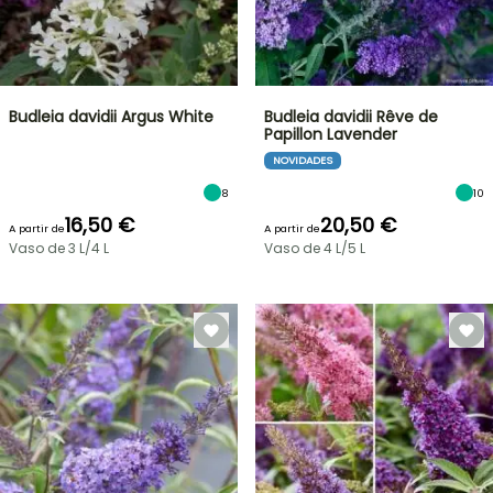
Budleia davidii Argus White
Budleia davidii Rêve de
Papillon Lavender
NOVIDADES
8
10
16,50 €
20,50 €
A partir de
A partir de
Vaso de 3 L/4 L
Vaso de 4 L/5 L