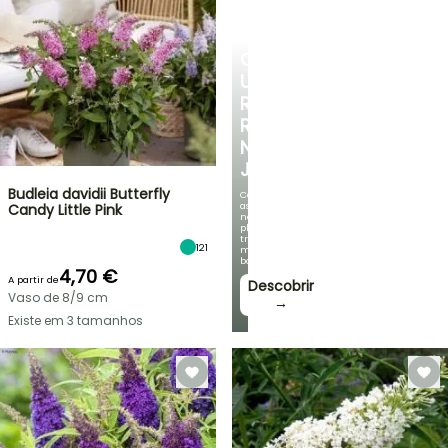
CRIE
UM
RECANTO
REFRESCANTE
NO
JARDIM
Budleia davidii Butterfly
Com
as
Candy Little Pink
nossas
plantas
trepadeiras
121
mais
bonitas!
4,70 €
A partir de
Descobrir
Vaso de 8/9 cm
→
Existe em 3 tamanhos