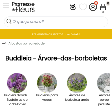
Ir para o Conteúdo
0
Plantfit
As minhas listas 
A minha co
Carrin
0
PERMANECEMOS ABERTOS : o verão todo!
⋯
>
Arbustos por variedade
Buddleia - Árvore-das-borboletas
→
Budleia davidii -
Budleias para
Árvores de
Arvores 
Buddleias do
vasos
borboleta anãs
borbole
Padre David
persisten