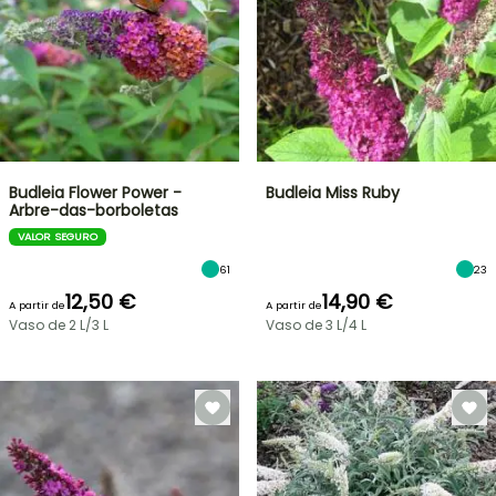
Budleia Flower Power -
Budleia Miss Ruby
Arbre-das-borboletas
VALOR SEGURO
61
23
12,50 €
14,90 €
A partir de
A partir de
Vaso de 2 L/3 L
Vaso de 3 L/4 L