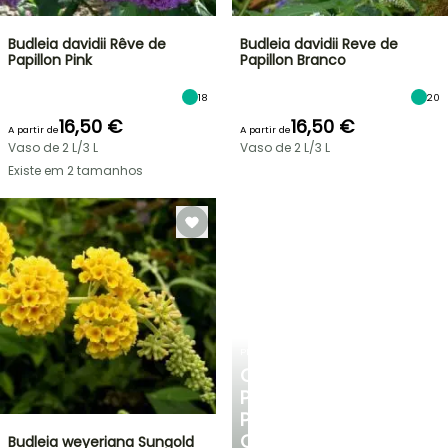
Budleia davidii Rêve de
Budleia davidii Reve de
Papillon Pink
Papillon Branco
18
20
16,50 €
16,50 €
A partir de
A partir de
Vaso de 2 L/3 L
Vaso de 2 L/3 L
Existe em 2 tamanhos
PLANTFIT
CONSELHOS
PERSONALIZADOS
PARA
O
Budleia weyeriana Sungold