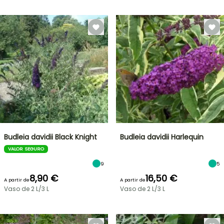
Budleia davidii Black Knight
Budleia davidii Harlequin
VALOR SEGURO
9
5
8,90 €
16,50 €
A partir de
A partir de
Vaso de 2 L/3 L
Vaso de 2 L/3 L