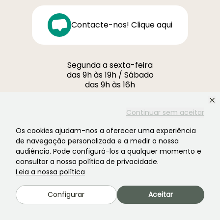
Contacte-nos! Clique aqui
Segunda a sexta-feira
das 9h às 19h / Sábado
das 9h às 16h
Ferme de la Cœuillerie
Continuar sem aceitar
1012 rue Roger Lecerf
59840 Premesques
Os cookies ajudam-nos a oferecer uma experiência
França
de navegação personalizada e a medir a nossa
audiência. Pode configurá-los a qualquer momento e
consultar a nossa política de privacidade.
Contacte-nos →
Leia a nossa política
MAIS DE 3700 AVALIAÇÕES CERTIFICADAS:
Configurar
Aceitar
A SUA EXPERIÊNCIA É IMPORTANTE PARA
NÓS