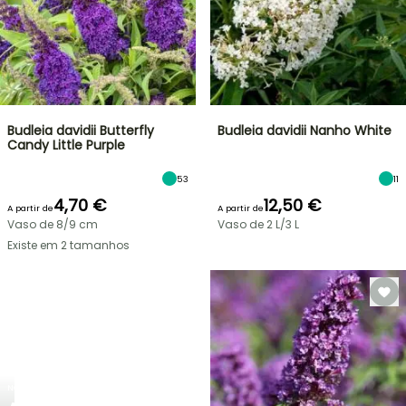
Budleia davidii Butterfly
Budleia davidii Nanho White
Candy Little Purple
53
11
4,70 €
12,50 €
A partir de
A partir de
Vaso de 8/9 cm
Vaso de 2 L/3 L
Existe em 2 tamanhos
NOVO