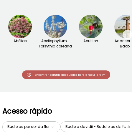
→
Abélias
Abeliophyllum -
Abutilon
Adansoni
Forsythia coreana
Baob
Encontrar plantas adequadas para o meu jardim
Acesso rápido
Budleias por cor da flor
Budleia davidii - Buddleias do Padr
→