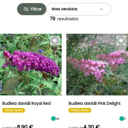
Filtrar
79
resultados
Budleia davidii Royal Red
Budleia davidii Pink Delight
PREÇO BAIXO
PREÇO BAIXO
49
11
8,90 €
4,30 €
A partir de
A partir de