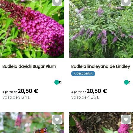
Budleia davidii Sugar Plum
Budleia lindleyana de Lindley
A DESCOBRIR
12
2
20,50 €
20,50 €
A partir de
A partir de
Vaso de 3 L/4 L
Vaso de 4 L/5 L