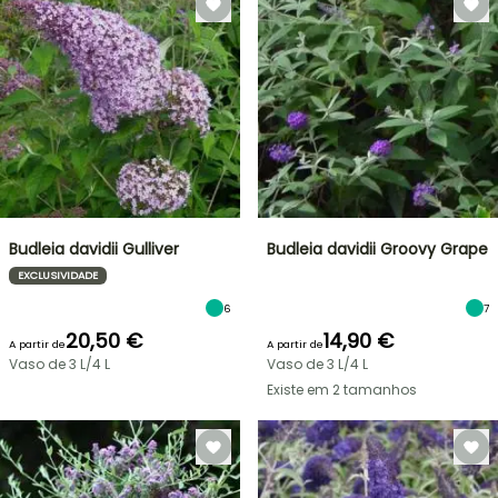
Budleia davidii Gulliver
Budleia davidii Groovy Grape
EXCLUSIVIDADE
6
7
20,50 €
14,90 €
A partir de
A partir de
Vaso de 3 L/4 L
Vaso de 3 L/4 L
Existe em 2 tamanhos