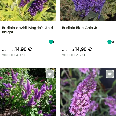
Budleia davidii Magda's Gold
Budleia Blue Chip Jr
Knight
1
12
14,90 €
14,90 €
A partir de
A partir de
Vaso de 3 L/4 L
Vaso de 2 L/3 L