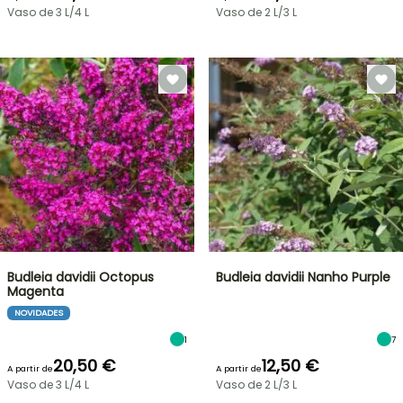
Vaso de 3 L/4 L
Vaso de 2 L/3 L
Budleia davidii Octopus
Budleia davidii Nanho Purple
Magenta
NOVIDADES
1
7
20,50 €
12,50 €
A partir de
A partir de
Vaso de 3 L/4 L
Vaso de 2 L/3 L