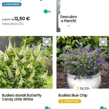
SEU
A DESCOBRIR
JARDIM
34
Descubra
12,50 €
A partir de
a Plantfit
Vaso de 2 L/3 L
→
10
j
22
h
Budleia davidii Butterfly
Budleia Blue Chip
Candy Little White
VENDA FLASH
71
46