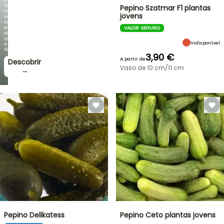
folhagem
Pepino Szatmar F1 plantas
torna-
jovens
se
tão
espetacular
VALOR SEGURO
do
que
Indisponível
a
floração!
3,90 €
A partir de
Descobrir
Vaso de 10 cm/11 cm
→
Pepino Delikatess
Pepino Ceto plantas jovens