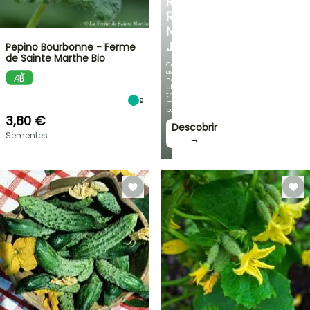
RECANTO
REFRESCANTE
NO
JARDIM
Pepino Bourbonne - Ferme
de Sainte Marthe Bio
Com
as
nossas
plantas
trepadeiras
9
mais
bonitas!
3,80 €
Descobrir
Sementes
→