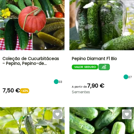
Coleção de Cucurbitáceas
Pepino Diamant F1 Bio
- Pepino, Pepino-de…
VALOR SEGURO
27
33
7,90 €
A partir de
7,50 €
-43%
Sementes