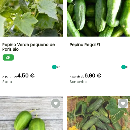
Pepino Verde pequeno de
Pepino Regal F1
Paris Bio
28
11
4,50 €
6,90 €
A partir de
A partir de
Saco
Sementes
VENDAS
RELÂMPAGO