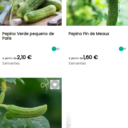
Pepino Verde pequeno de
Pepino Fin de Meaux
Paris
37
17
2,10 €
1,60 €
A partir de
A partir de
Sementes
Sementes
CRIE
UM