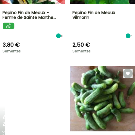
Pepino Fin de Meaux -
Pepino Fin de Meaux
Ferme de Sainte Marthe…
Vilmorin
11
5
3,80 €
2,50 €
Sementes
Sementes
NOVO
AGAPANTHUS
ZAMBEZI
Quando
a