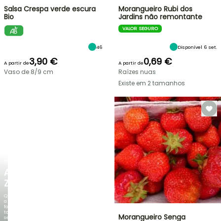
Salsa Crespa verde escura
Morangueiro Rubi dos
Bio
Jardins não remontante
VALOR SEGURO
46
Disponível 6 set.
3,90 €
0,69 €
A partir de
A partir de
Vaso de 8/9 cm
Raízes nuas
Existe em 2 tamanhos
NOVO
AGAPANTHUS
ZAMBEZI
Quando
a
folhagem
torna-
Morangueiro Senga
se