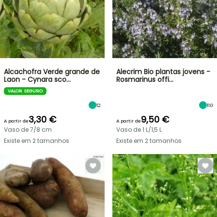
Alcachofra Verde grande de
Alecrim Bio plantas jovens -
Laon - Cynara sco…
Rosmarinus offi…
VALOR SEGURO
12
110
3,30 €
9,50 €
A partir de
A partir de
Vaso de 7/8 cm
Vaso de 1 L/1,5 L
Existe em 2 tamanhos
Existe em 2 tamanhos