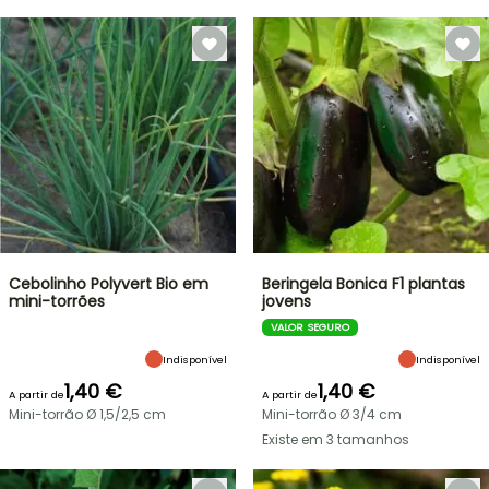
Cebolinho Polyvert Bio em
Beringela Bonica F1 plantas
mini-torrões
jovens
VALOR SEGURO
Indisponível
Indisponível
1,40 €
1,40 €
A partir de
A partir de
Mini-torrão Ø 1,5/2,5 cm
Mini-torrão Ø 3/4 cm
Existe em 3 tamanhos