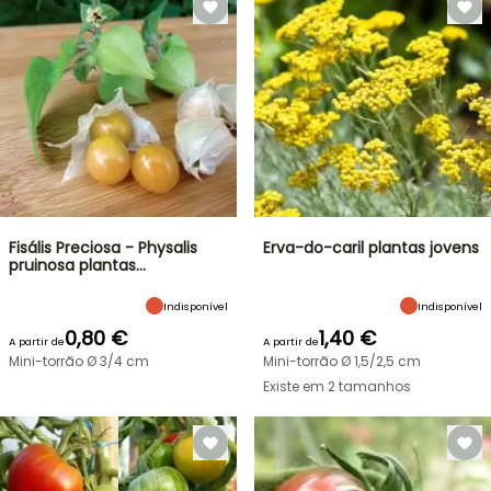
Fisális Preciosa - Physalis
Erva-do-caril plantas jovens
pruinosa plantas…
Indisponível
Indisponível
0,80 €
1,40 €
A partir de
A partir de
Mini-torrão Ø 3/4 cm
Mini-torrão Ø 1,5/2,5 cm
Existe em 2 tamanhos