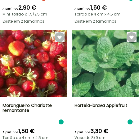
2,90 €
1,50 €
A partir de
A partir de
Mini-torrão Ø 1,5/2,5 cm
Torrão de 4 cm x 4,5 cm
Existe em 2 tamanhos
Existe em 2 tamanhos
Morangueiro Charlotte
Hortelã-brava Applefruit
remontante
1
38
1,50 €
3,30 €
A partir de
A partir de
Torrão de 4 cm x 4,5 cm
Vaso de 8/9 cm