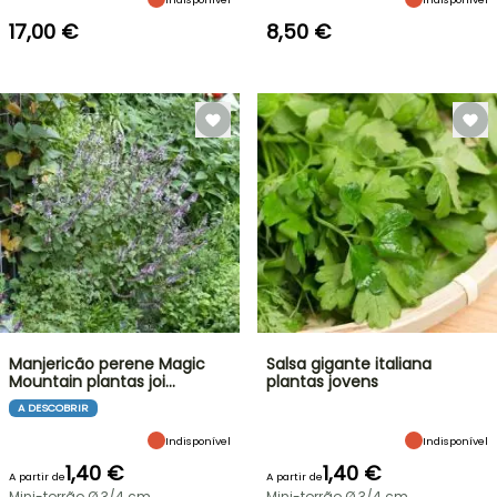
17,00 €
8,50 €
Manjericão perene Magic
Salsa gigante italiana
Mountain plantas joi…
plantas jovens
A DESCOBRIR
Indisponível
Indisponível
1,40 €
1,40 €
A partir de
A partir de
Mini-torrão Ø 3/4 cm
Mini-torrão Ø 3/4 cm