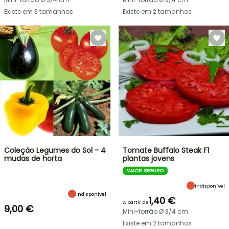
Existe em 3 tamanhos
Existe em 2 tamanhos
Coleção Legumes do Sol - 4
Tomate Buffalo Steak F1
mudas de horta
plantas jovens
VALOR SEGURO
Indisponível
Indisponível
1,40 €
A partir de
9,00 €
Mini-torrão Ø 3/4 cm
Existe em 2 tamanhos