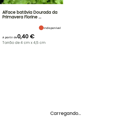
Alface batávia Dourada da
Primavera Florine …
Indisponível
0,40 €
A partir de
Torrão de 4 cm x 4,5 cm
Carregando...