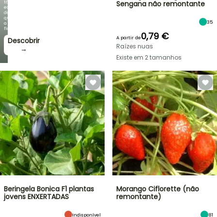
tão
Sengana não remontante
espetacular
do
que
35
a
floração!
0,79 €
A partir de
Descobrir
Raízes nuas
→
Existe em 2 tamanhos
Beringela Bonica F1 plantas
Morango Ciflorette (não
jovens ENXERTADAS
remontante)
Indisponível
81