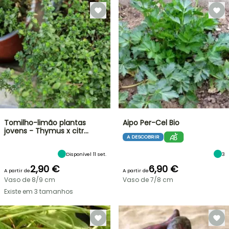
Tomilho-limão plantas
Aipo Per-Cel Bio
jovens - Thymus x citr…
A DESCOBRIR
Disponível 11 set.
3
2,90 €
6,90 €
A partir de
A partir de
Vaso de 8/9 cm
Vaso de 7/8 cm
Existe em 3 tamanhos