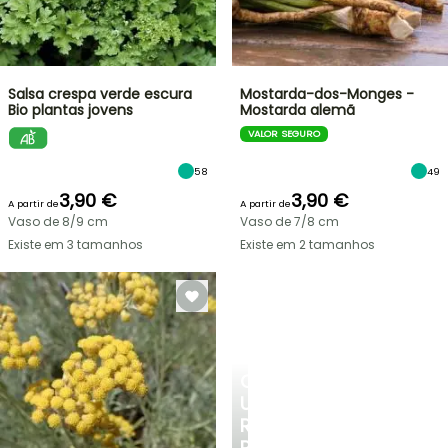
Salsa crespa verde escura
Mostarda-dos-Monges -
Bio plantas jovens
Mostarda alemã
VALOR SEGURO
58
49
3,90 €
3,90 €
A partir de
A partir de
Vaso de 8/9 cm
Vaso de 7/8 cm
Existe em 3 tamanhos
Existe em 2 tamanhos
CRIE
UM
RECANTO
REFRESCANTE