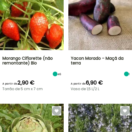
Morango Ciflorette (não
Yacon Morado - Maçã da
remontante) Bio
terra
46
1
2,90 €
6,90 €
A partir de
A partir de
Torrão de 5 cm x 7 cm
Vaso de 1,5 L/2 L