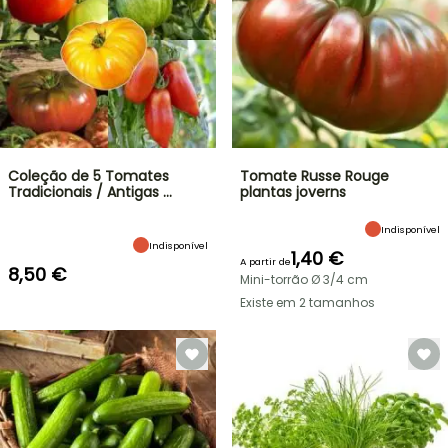
Coleção de 5 Tomates
Tomate Russe Rouge
Tradicionais / Antigas …
plantas joverns
Indisponível
Indisponível
1,40 €
A partir de
8,50 €
Mini-torrão Ø 3/4 cm
Existe em 2 tamanhos