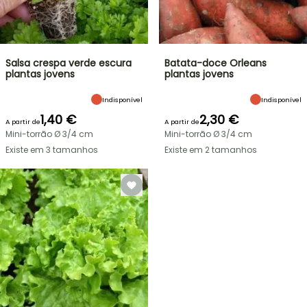
Salsa crespa verde escura
Batata-doce Orleans
plantas jovens
plantas jovens
Indisponível
Indisponível
1,40 €
2,30 €
A partir de
A partir de
Mini-torrão Ø 3/4 cm
Mini-torrão Ø 3/4 cm
Existe em 3 tamanhos
Existe em 2 tamanhos