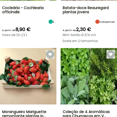
Cocleária - Cochlearia
Batata-doce Beauregard
officinalis
plantas jovens
2
Indisponível
8,90 €
2,30 €
A partir de
A partir de
Vaso de 1,5 L/2 L
Mini-torrão Ø 3/4 cm
Existe em 2 tamanhos
Morangueiro Mariguette
Coleção de 4 Aromáticas
remontante plantas jo…
para Churrascos em V…