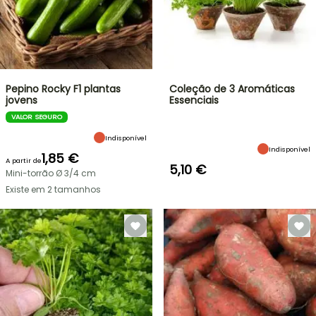
Pepino Rocky F1 plantas
Coleção de 3 Aromáticas
jovens
Essenciais
VALOR SEGURO
Indisponível
Indisponível
1,85 €
A partir de
5,10 €
Mini-torrão Ø 3/4 cm
Existe em 2 tamanhos