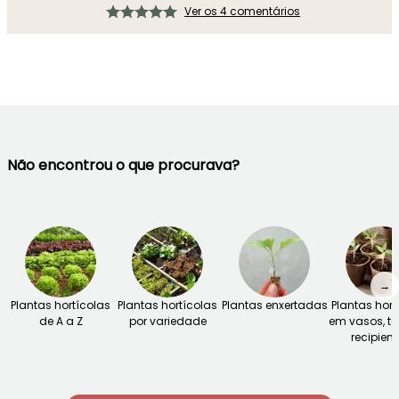
Ver os 4 comentários
Não encontrou o que procurava?
→
Plantas hortícolas
Plantas hortícolas
Plantas enxertadas
Plantas hort
de A a Z
por variedade
em vasos, to
recipient