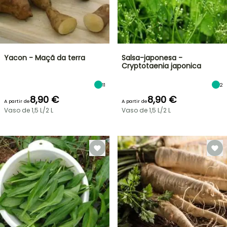
Yacon - Maçã da terra
Salsa-japonesa -
Cryptotaenia japonica
11
2
8,90 €
8,90 €
A partir de
A partir de
Vaso de 1,5 L/2 L
Vaso de 1,5 L/2 L