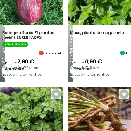
PRIMAVERA
DE
NOVIDADES
DESCONTO
DA
NUMA
IRIS
SELEÇÃO
GERMANICA
DE
Beringela Rania F1 plantas
Kloss, planta do cogumelo
Mais
PLANTAS!
jovens ENXERTADAS
de
60
VALOR SEGURO
Descubra
variedades
novas
inéditas
promoções
para
Indisponível
84
todas
o
as
seu
2,90 €
6,90 €
semanas
jardim!
A partir de
A partir de
Mini-torrão Ø 3/4 cm
Vaso de 7/8 cm
Aproveite!
Descobrir
→
→
Existe em 2 tamanhos
Existe em 2 tamanhos