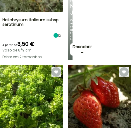
NO
JARDIM
Helichrysum italicum subsp.
Com
as
serotinum
nossas
plantas
trepadeiras
12
mais
bonitas!
3,50 €
A partir de
Descobrir
Vaso de 8/9 cm
→
Existe em 2 tamanhos