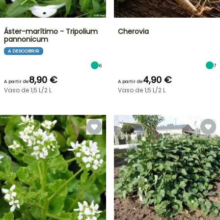
Áster-marítimo - Tripolium
Cherovia
pannonicum
A DESCOBRIR
6
7
8,90 €
4,90 €
A partir de
A partir de
Vaso de 1,5 L/2 L
Vaso de 1,5 L/2 L