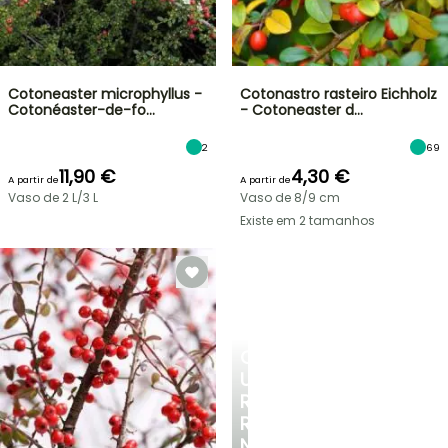
Cotoneaster microphyllus -
Cotonastro rasteiro Eichholz
Cotonéaster-de-fo…
- Cotoneaster d…
2
69
11,90 €
4,30 €
A partir de
A partir de
Vaso de 2 L/3 L
Vaso de 8/9 cm
Existe em 2 tamanhos
CRIE
UM
RECANTO
REFRESCANTE
NO