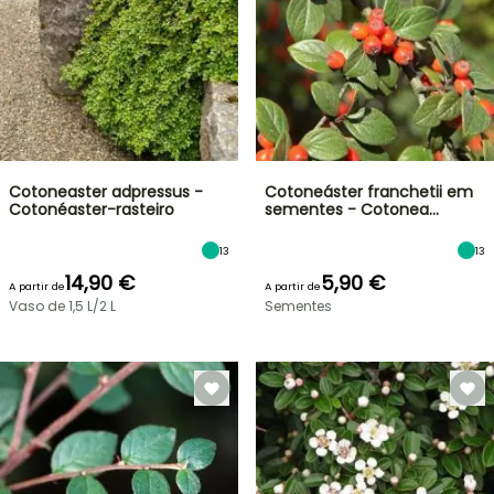
Cotoneaster adpressus -
Cotoneáster franchetii em
Cotonéaster-rasteiro
sementes - Cotonea…
13
13
14,90 €
5,90 €
A partir de
A partir de
Vaso de 1,5 L/2 L
Sementes