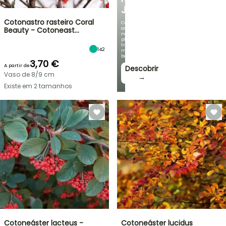
JARDIM
Cotonastro rasteiro Coral
Com
as
Beauty - Cotoneast…
nossas
plantas
trepadeiras
142
mais
bonitas!
3,70 €
A partir de
Descobrir
Vaso de 8/9 cm
→
Existe em 2 tamanhos
Cotoneáster lacteus -
Cotoneáster lucidus