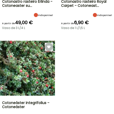
Cotonastro rasteiro Erlinda -
Cotonastro rasteiro Royal
Cotoneaster su…
Carpet - Cotoneast…
Indisponível
Indisponível
49,00 €
6,90 €
A partir de
A partir de
Vaso de 3 L/4 L
Vaso de 1 L/1,5 L
Cotoneáster integrifolius -
Cotoneáster