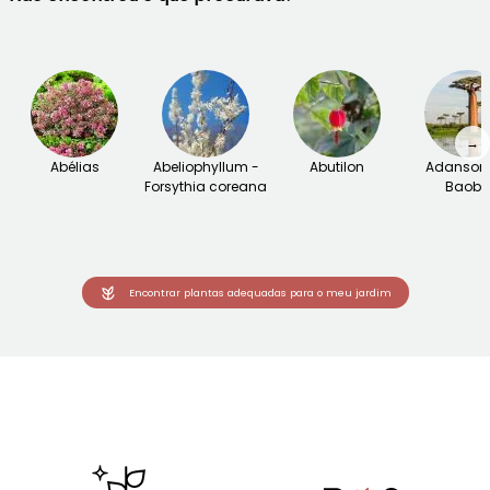
→
Abélias
Abeliophyllum -
Abutilon
Adansoni
Forsythia coreana
Baob
Encontrar plantas adequadas para o meu jardim