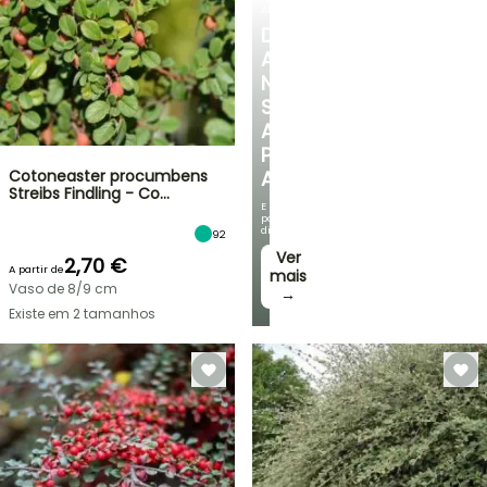
ARBUSTOS
DESCUBRA
A
NOSSA
SELEÇÃO
A
PREÇOS
Cotoneaster procumbens
ACESSÍVEIS
Streibs Findling - Co…
E
poupe
dinheiro!
92
Ver
2,70 €
A partir de
mais
Vaso de 8/9 cm
→
Existe em 2 tamanhos
VENDAS
RELÂMPAGO
ATÉ
BULBOS
30%
DE