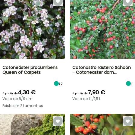
Cotoneáster procumbens
Cotonastro rasteiro Schoon
Queen of Carpets
- Cotoneaster dam…
30
11
4,30 €
7,90 €
A partir de
A partir de
Vaso de 8/9 cm
Vaso de 1 L/1,5 L
Existe em 2 tamanhos