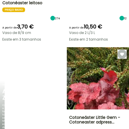
Cotonéaster leitoso
PREÇO BAIXO
274
12
3,70 €
10,50 €
A partir de
A partir de
Vaso de 8/9 cm
Vaso de 2 L/3 L
Existe em 3 tamanhos
Existe em 2 tamanhos
NOVO
AGAPANTHUS
ZAMBEZI
Quando
a
folhagem
torna-
Cotoneáster Little Gem -
se
tão
Cotoneaster adpress…
espetacular
do