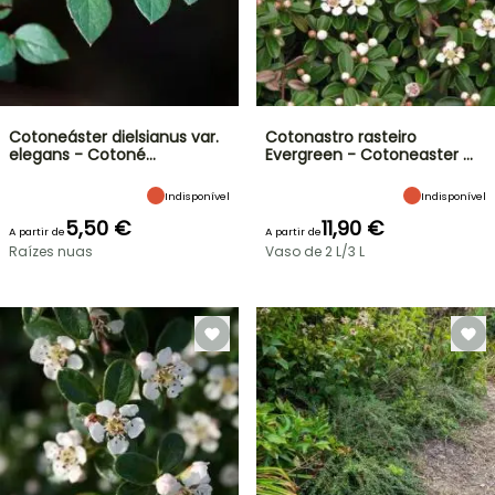
Cotoneáster dielsianus var.
Cotonastro rasteiro
elegans - Cotoné…
Evergreen - Cotoneaster …
Indisponível
Indisponível
5,50 €
11,90 €
A partir de
A partir de
Raízes nuas
Vaso de 2 L/3 L