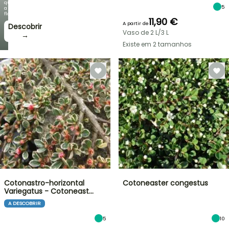
que
5
a
floração!
11,90 €
A partir de
Descobrir
Vaso de 2 L/3 L
→
Existe em 2 tamanhos
Cotonastro-horizontal
Cotoneaster congestus
Variegatus - Cotoneast…
A DESCOBRIR
5
10