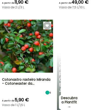
11,90 €
49,00 €
A partir de
A partir de
Vaso de 2 L/3 L
Vaso de 7,5 L/10 L
PLANTFIT
CONSELHOS
PERSONALIZADOS
PARA
O
Cotonastro rasteiro Miranda
- Cotoneaster da…
SEU
JARDIM
8
Descubra
5,90 €
A partir de
a Plantfit
Vaso de 1 L/1,5 L
→