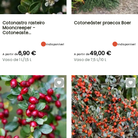
Cotonastro rasteiro
Cotoneáster praecox Boer
Mooncreeper -
Cotoneaste…
Indisponível
Indisponível
6,90 €
49,00 €
A partir de
A partir de
Vaso de 1 L/1,5 L
Vaso de 7,5 L/10 L