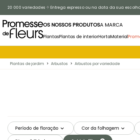
Ir para o Conteúdo
20 000 variedades
Entrega expresso ou na data da sua escolh
OS NOSSOS PRODUTOS
A MARCA
Plantas
Plantas de interior
Horta
Material
Prom
Plantas de jardim
>
Arbustos
>
Arbustos por variedade
Período de floração
Cor da folhagem