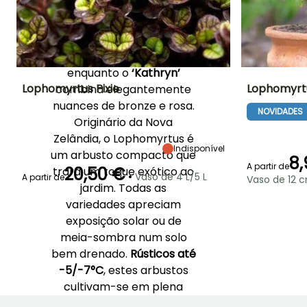
calor aos maciços e sebes.
O cultivar
‘Black Beauty’
distingue-se pela sua
folhagem quase negra,
enquanto o
‘Kathryn’
Lophomyrtus Pixie
Lophomyrtu
combina elegantemente
nuances de bronze e rosa.
NOVIDADES
Altura à
Largura à
Exposição
Altura à
Originário da Nova
maturidade
maturidade
maturidade
Sol
50 cm
50 cm
1.50 m
Zelândia, o Lophomyrtus é
Indisponível
um arbusto compacto que
8,
A partir de
20,50 €
trará um toque exótico ao
•
Vaso de 4 L/5 L
A partir de
Vaso de 12 
jardim. Todas as
Período de floração
Período razoável de
Rusticidade
Período de floraç
variedades apreciam
plantação
Até -6,5°C
Agosto à
Março à Maio
exposição solar ou de
Junho à Julh
Setembro
meia-sombra num solo
bem drenado.
Rústicos até
-5/-7°C
, estes arbustos
cultivam-se em plena
terra nas regiões de clima