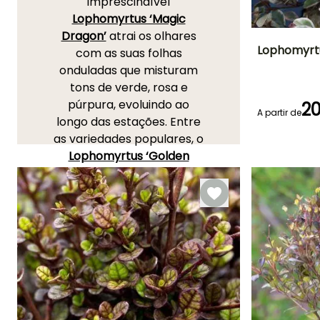
imprescindível
Lophomyrtus ‘Magic
Dragon’
atrai os olhares
Lophomyrt
com as suas folhas
onduladas que misturam
Altura à
tons de verde, rosa e
maturidade
60 cm
púrpura, evoluindo ao
20
A partir de
longo das estações. Entre
as variedades populares, o
Lophomyrtus ‘Golden
Período de floraç
Dragon’
destaca-se pela
Junho à Julh
sua folhagem variegada
evolutiva em tons
dourados, verde claro e
depois alaranjados no
outono. O
Lophomyrtus
‘Red Dragon’
, com as suas
folhas vermelho-escuras,
acrescenta um toque de