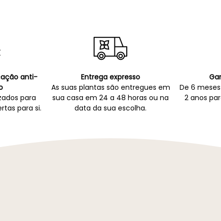
icação anti-
Entrega expresso
Gar
o
As suas plantas são entregues em
De 6 meses 
zados para
sua casa em 24 a 48 horas ou na
2 anos par
rtas para si.
data da sua escolha.