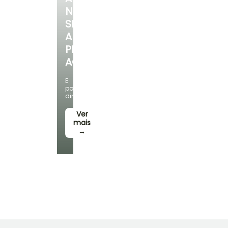
NOSSA
SELEÇÃO
A
PREÇOS
ACESSÍVEIS
E
poupe
dinheiro!
Ver
mais
→