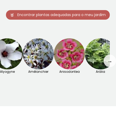
Encontrar plantas adequadas para o meu jardim
→
Alyogyne
Amélanchier
Anisodontea
Arália