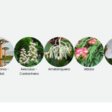
nia -
Aesculus -
Amelanqueiro
Albizia
obá
Castanheiro