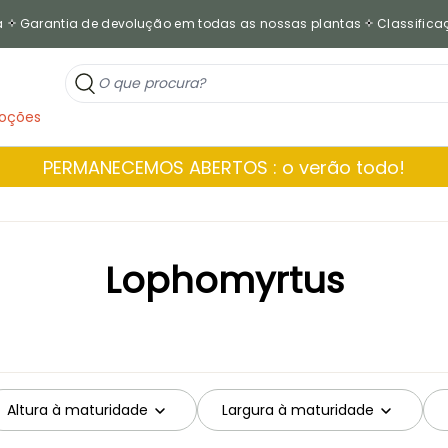
a
Garantia de devolução em todas as nossas plantas
Classificaç
oções
PERMANECEMOS ABERTOS : o verão todo!
Lophomyrtus
Altura à maturidade
Largura à maturidade