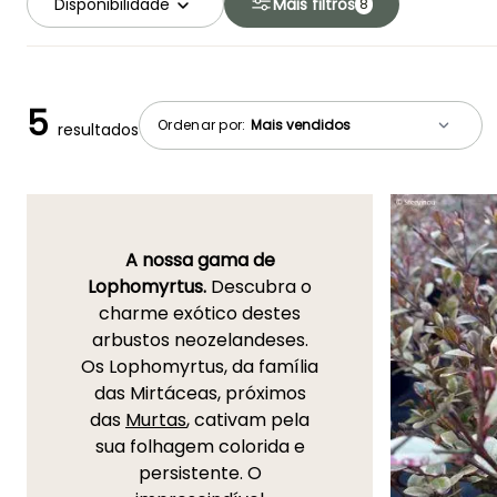
Disponibilidade
Mais filtros
8
5
Ordenar por:
resultados
A nossa gama de
Lophomyrtus.
Descubra o
charme exótico destes
arbustos neozelandeses.
Os Lophomyrtus, da família
das Mirtáceas, próximos
das
Murtas
, cativam pela
sua folhagem colorida e
persistente. O