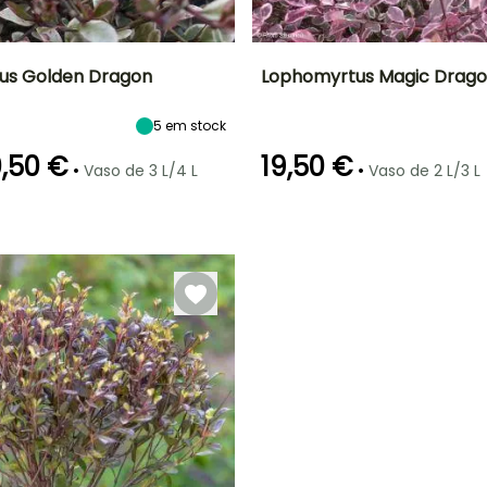
us Golden Dragon
Lophomyrtus Magic Drag
Largura à
Exposição
Altura à
Largura à
5
em stock
maturidade
maturidade
maturidade
Sol, Semi-
60 cm
1.50 m
1.20 m
sombra
,50 €
19,50 €
•
•
Vaso de 3 L/4 L
Vaso de 2 L/3 L
ão
Período razoável de
Rusticidade
Período de floração
Período razoável de
plantação
plantação
Até -4°C
o
Março à Maio
Junho à Julho
Março à Maio