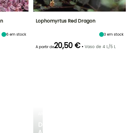
on
Lophomyrtus Red Dragon
Exposição
Altura à
Largura à
Exposição
6
em stock
3
em stock
maturidade
maturidade
Sol, Semi-
Sol, Semi-
1.50 m
1 m
sombra
sombra
20,50 €
•
Vaso de 4 L/5 L
A partir de
Rusticidade
Período de floração
Período razoável de
Rusticidade
plantação
Até -4°C
Até -4°C
Junho à Julho
Março à Maio
ARBUSTOS
DESCUBRA
A