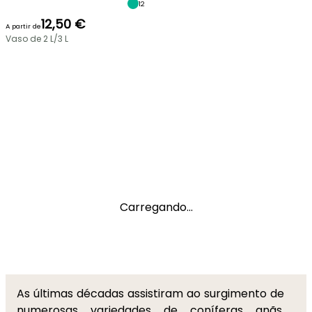
12
12,50 €
A partir de
Vaso de 2 L/3 L
Carregando...
As últimas décadas assistiram ao surgimento de
numerosas variedades de coníferas anãs,