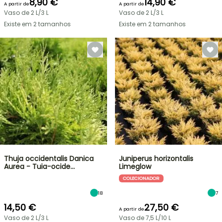
8,90 €
14,90 €
A partir de
A partir de
Vaso de 2 L/3 L
Vaso de 2 L/3 L
Existe em 2 tamanhos
Existe em 2 tamanhos
Thuja occidentalis Danica
Juniperus horizontalis
Aurea - Tuia-ocide…
Limeglow
COLECIONADOR
18
7
14,50 €
27,50 €
A partir de
Vaso de 2 L/3 L
Vaso de 7,5 L/10 L