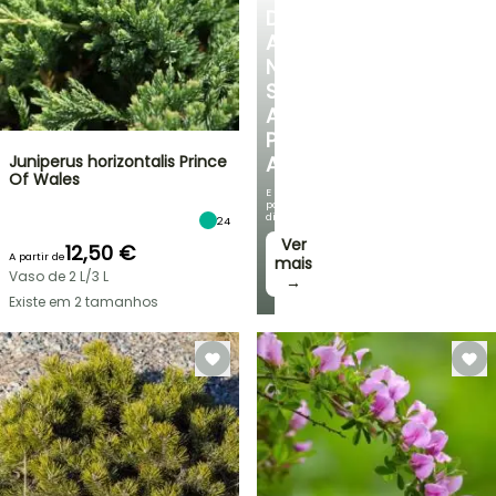
DESCUBRA
A
NOSSA
SELEÇÃO
A
PREÇOS
Juniperus horizontalis Prince
ACESSÍVEIS
Of Wales
E
poupe
dinheiro!
24
Ver
12,50 €
A partir de
mais
Vaso de 2 L/3 L
→
Existe em 2 tamanhos
VENDAS
RELÂMPAGO
ATÉ
BULBOS
30%
DE
PRIMAVERA
DE
NOVIDADES