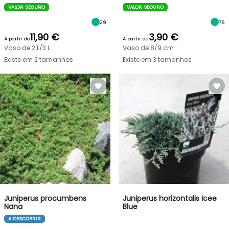
VALOR SEGURO
VALOR SEGURO
29
76
11,90 €
3,90 €
A partir de
A partir de
Vaso de 2 L/3 L
Vaso de 8/9 cm
Existe em 2 tamanhos
Existe em 3 tamanhos
Juniperus procumbens
Juniperus horizontalis Icee
Nana
Blue
A DESCOBRIR