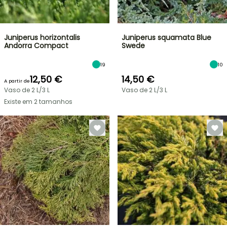
Juniperus horizontalis
Juniperus squamata Blue
Andorra Compact
Swede
19
10
12,50 €
14,50 €
A partir de
Vaso de 2 L/3 L
Vaso de 2 L/3 L
Existe em 2 tamanhos