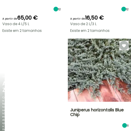
12
12
65,00 €
16,50 €
A partir de
A partir de
Vaso de 4 L/5 L
Vaso de 2 L/3 L
Existe em 2 tamanhos
Existe em 2 tamanhos
NOVO
AGAPANTHUS
ZAMBEZI
Quando
a
folhagem
torna-
Juniperus horizontalis Blue
se
tão
Chip
espetacular
do
que
11
a
floração!