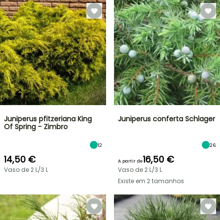
Juniperus pfitzeriana King
Juniperus conferta Schlager
Of Spring - Zimbro
12
26
14,50 €
16,50 €
A partir de
Vaso de 2 L/3 L
Vaso de 2 L/3 L
Existe em 2 tamanhos