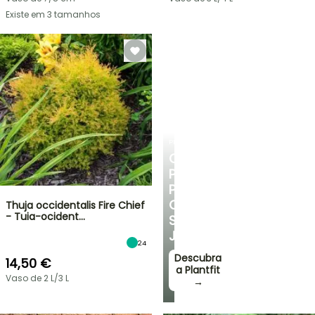
Existe em 3 tamanhos
PLANTFIT
CONSELHOS
PERSONALIZADOS
PARA
O
Thuja occidentalis Fire Chief
- Tuia-ocident…
SEU
JARDIM
24
Descubra
14,50 €
a Plantfit
Vaso de 2 L/3 L
→