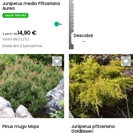
JARDIM
Juniperus media Pfitzeriana
Aurea
Com
as
nossas
VALOR SEGURO
plantas
trepadeiras
14
mais
bonitas!
14,90 €
A partir de
Descobrir
Vaso de 2 L/3 L
→
Existe em 2 tamanhos
Pinus mugo Mops
Juniperus pfitzeriana
Goldkissen