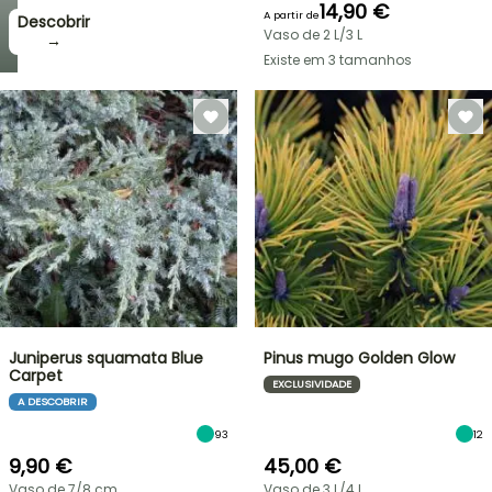
14,90 €
A partir de
Descobrir
Vaso de 2 L/3 L
→
Existe em 3 tamanhos
Juniperus squamata Blue
Pinus mugo Golden Glow
Carpet
EXCLUSIVIDADE
A DESCOBRIR
93
12
9,90 €
45,00 €
Vaso de 7/8 cm
Vaso de 3 L/4 L