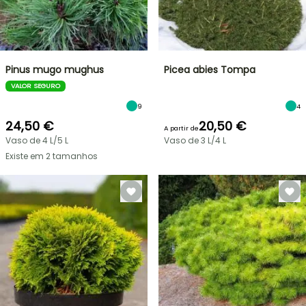
Pinus mugo mughus
Picea abies Tompa
VALOR SEGURO
9
4
24,50 €
20,50 €
A partir de
Vaso de 4 L/5 L
Vaso de 3 L/4 L
Existe em 2 tamanhos