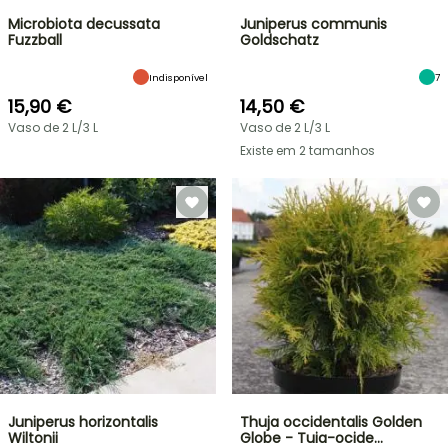
Microbiota decussata
Juniperus communis
Fuzzball
Goldschatz
Indisponível
7
15,90 €
14,50 €
Vaso de 2 L/3 L
Vaso de 2 L/3 L
Existe em 2 tamanhos
Juniperus horizontalis
Thuja occidentalis Golden
Wiltonii
Globe - Tuia-ocide…