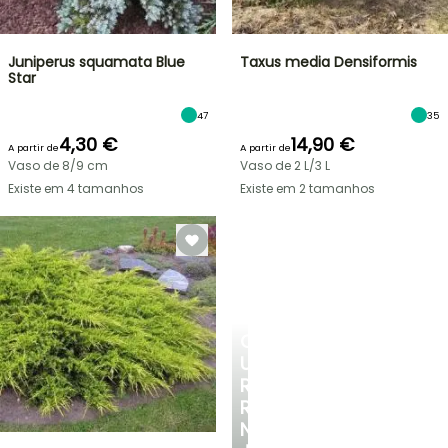
Juniperus squamata Blue
Taxus media Densiformis
Star
47
35
4,30 €
14,90 €
A partir de
A partir de
Vaso de 8/9 cm
Vaso de 2 L/3 L
Existe em 4 tamanhos
Existe em 2 tamanhos
CRIE
UM
RECANTO
REFRESCANTE
NO