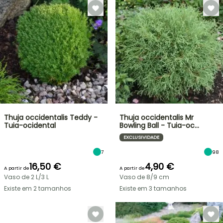
Thuja occidentalis Teddy -
Thuja occidentalis Mr
Tuia-ocidental
Bowling Ball - Tuia-oc…
EXCLUSIVIDADE
7
98
16,50 €
4,90 €
A partir de
A partir de
Vaso de 2 L/3 L
Vaso de 8/9 cm
Existe em 2 tamanhos
Existe em 3 tamanhos