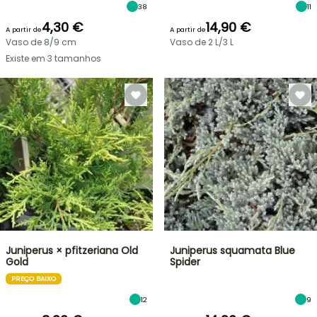
38
11
4,30 €
14,90 €
A partir de
A partir de
Vaso de 8/9 cm
Vaso de 2 L/3 L
Existe em 3 tamanhos
Juniperus × pfitzeriana Old
Juniperus squamata Blue
Gold
Spider
PREÇO BAIXO
12
9