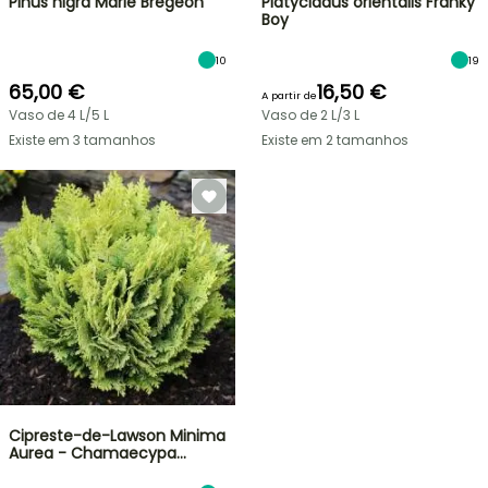
Pinus nigra Marie Brégeon
Platycladus orientalis Franky
Boy
10
19
65,00 €
16,50 €
A partir de
Vaso de 4 L/5 L
Vaso de 2 L/3 L
Existe em 3 tamanhos
Existe em 2 tamanhos
Cipreste-de-Lawson Minima
Aurea - Chamaecypa…