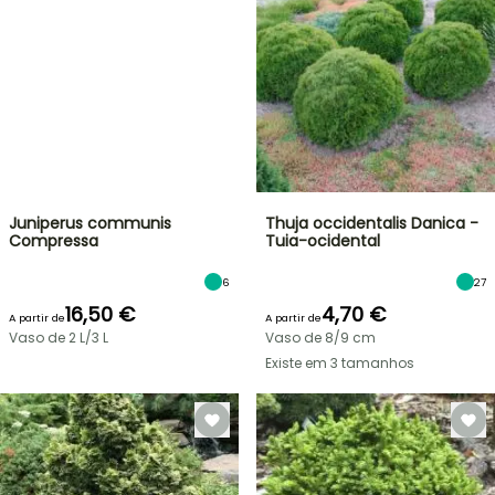
Juniperus communis
Compressa
Thuja occidentalis Danica -
Tuia-ocidental
6
27
16,50 €
4,70 €
A partir de
A partir de
Vaso de 2 L/3 L
Vaso de 8/9 cm
Existe em 3 tamanhos