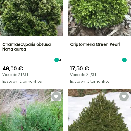
Chamaecyparis obtusa
Criptoméria Green Pearl
Nana aurea
4
8
49,00 €
17,50 €
Vaso de 2 L/3 L
Vaso de 2 L/3 L
Existe em 2 tamanhos
Existe em 2 tamanhos