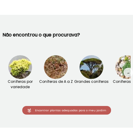
Não encontrou o que procurava?
→
Coníferas por
Coníferas de A a Z
Grandes coníferas
Coníferas
variedade
Encontrar plantas adequadas para o meu jardim