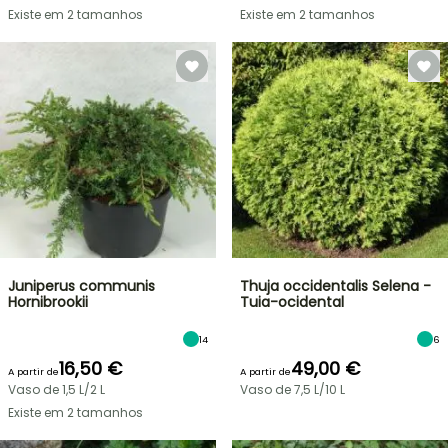
Existe em 2 tamanhos
Existe em 2 tamanhos
Juniperus communis
Thuja occidentalis Selena -
Hornibrookii
Tuia-ocidental
14
6
16,50 €
49,00 €
A partir de
A partir de
Vaso de 1,5 L/2 L
Vaso de 7,5 L/10 L
Existe em 2 tamanhos