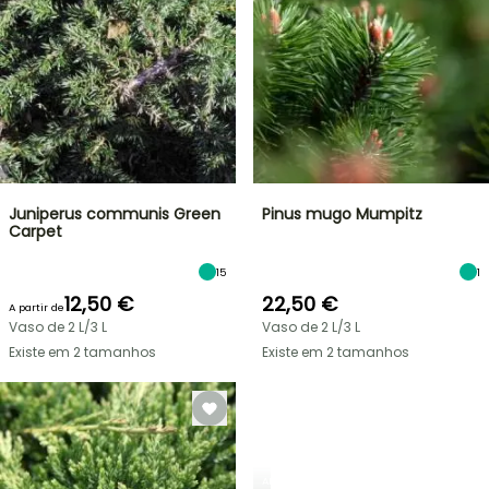
Juniperus communis Green
Pinus mugo Mumpitz
Carpet
15
1
12,50 €
22,50 €
A partir de
Vaso de 2 L/3 L
Vaso de 2 L/3 L
Existe em 2 tamanhos
Existe em 2 tamanhos
ARBUSTOS