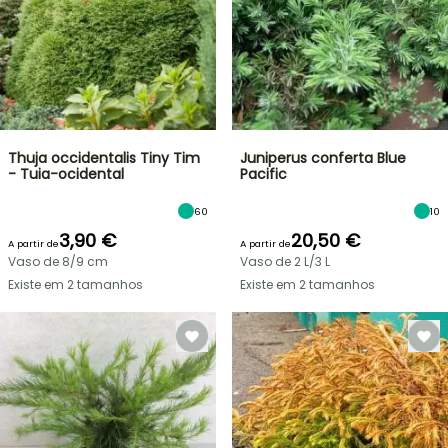
Thuja occidentalis Tiny Tim
Juniperus conferta Blue
- Tuia-ocidental
Pacific
60
10
3,90 €
20,50 €
A partir de
A partir de
Vaso de 8/9 cm
Vaso de 2 L/3 L
Existe em 2 tamanhos
Existe em 2 tamanhos