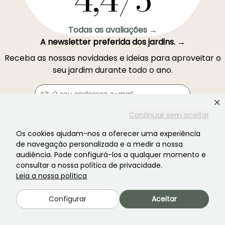
4,4/5
Todas as avaliações →
A newsletter preferida dos jardins. →
Receba as nossas novidades e ideias para aproveitar o
seu jardim durante todo o ano.
Continuar sem aceitar
Inscrever-se →
Os cookies ajudam-nos a oferecer uma experiência
de navegação personalizada e a medir a nossa
audiência. Pode configurá-los a qualquer momento e
Este formulário está protegido pelo reCAPTCHA - aplicam-se a
Termos de
Serviço
e
Política de Privacidade
do Google.
consultar a nossa política de privacidade.
Leia a nossa política
Configurar
Aceitar