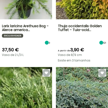
Larix laricina Arethusa Bog -
Thuja occidentalis Golden
Alerce america…
Tuffet - Tuia-ocid…
EXCLUSIVIDADE
3
121
37,50 €
3,90 €
A partir de
Vaso de 2 L/3 L
Vaso de 8/9 cm
Existe em 3 tamanhos