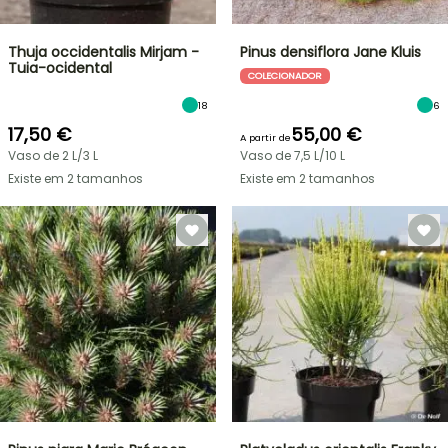
Thuja occidentalis Mirjam -
Pinus densiflora Jane Kluis
Tuia-ocidental
COLECIONADOR
18
6
17,50 €
55,00 €
A partir de
Vaso de 2 L/3 L
Vaso de 7,5 L/10 L
Existe em 2 tamanhos
Existe em 2 tamanhos