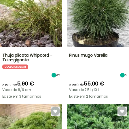
Thuja plicata Whipcord -
Pinus mugo Varella
Tuia-gigante
COLECIONADOR
62
5
5,90 €
55,00 €
A partir de
A partir de
Vaso de 8/9 cm
Vaso de 7,5 L/10 L
Existe em 3 tamanhos
Existe em 2 tamanhos