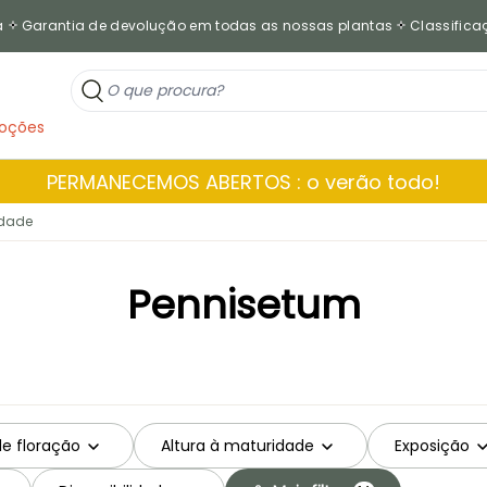
a
Garantia de devolução em todas as nossas plantas
Classificaç
oções
PERMANECEMOS ABERTOS : o verão todo!
edade
Pennisetum
de floração
Altura à maturidade
Exposição