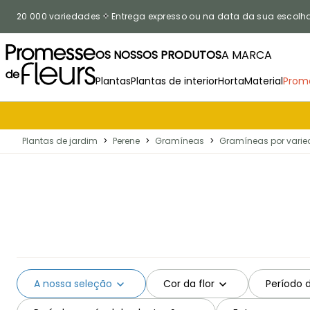
Ir para o Conteúdo
20 000 variedades
Entrega expresso ou na data da sua escolh
OS NOSSOS PRODUTOS
A MARCA
Plantas
Plantas de interior
Horta
Material
Prom
Plantas de jardim
>
Perene
>
Gramíneas
>
Gramíneas por vari
A nossa seleção
Cor da flor
Período 