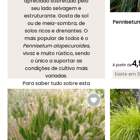
apreciado sobretudo pelo
seu lado selvagem e
estruturante. Gosta de sol
Pennisetum
ou de meia-sombra, de
solos ricos e drenantes. O
Altura à
mais popular de todos é o
maturidade
80 cm
Pennisetum alopecuroides
,
vivaz e muito rústico, sendo
o único a suportar as
4,
A partir de
condições de cultivo mais
Período de floraç
Existe em 
variadas.
Agosto à
Para saber tudo sobre esta
Outubro
gramínea vivaz e como a
cultivar com sucesso no
jardim, descubra os nossos
conselhos:
"Pennisetum,
Erva-dos-esfregões:
plantação, poda e
manutenção"