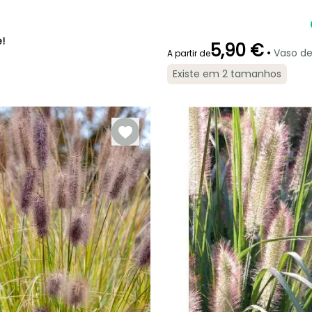
Altura à
Largura à
maturidade
maturidade
50 cm
50 cm
!
5,90 €
•
Vaso d
A partir de
Existe em 2 tamanhos
Período de floração
Período razoável de
plantação
Julho à
Fevereiro à
Outubro
Maio, Agosto à
Outubro