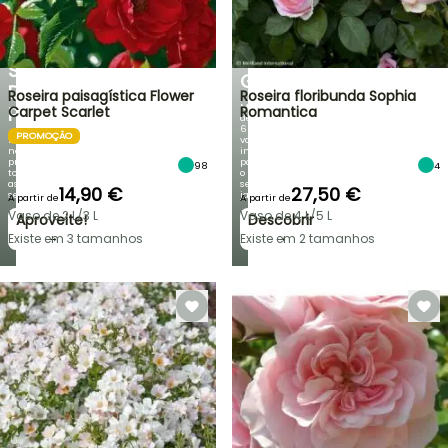
DE
NOVIDADES
DESCONTO
DA
NUMA
IRIS
SELEÇÃO
GERMANICA
DE
Roseira paisagística Flower
Roseira floribunda Sophia
Mais
PLANTAS!
Carpet Scarlet
Romantica
de
60
PROMOÇÃO
Descubra
variedades
novas
inéditas
promoções
para
98
4
todas
o
as
seu
14,90 €
27,50 €
semanas
jardim!
A partir de
A partir de
Vaso de 2 L/3 L
Vaso de 4 L/5 L
Aproveite!
Descobrir
→
→
Existe em 3 tamanhos
Existe em 2 tamanhos