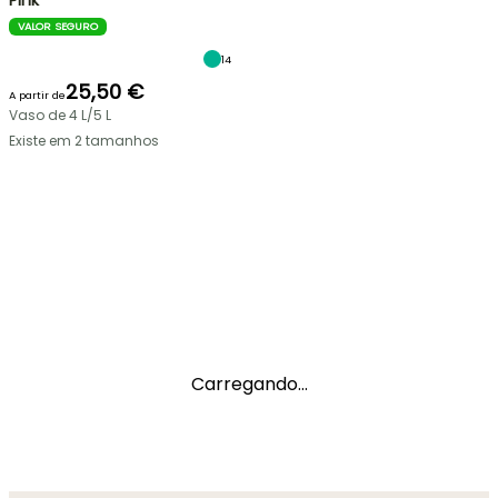
Pink
VALOR SEGURO
14
25,50 €
A partir de
Vaso de 4 L/5 L
Existe em 2 tamanhos
Carregando...