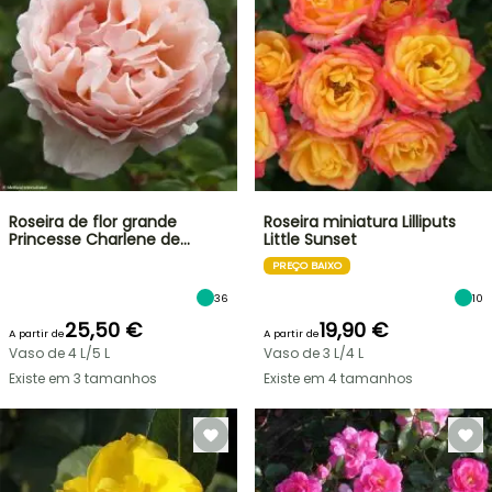
Roseira de flor grande
Roseira miniatura Lilliputs
Princesse Charlene de…
Little Sunset
PREÇO BAIXO
36
10
25,50 €
19,90 €
A partir de
A partir de
Vaso de 4 L/5 L
Vaso de 3 L/4 L
Existe em 3 tamanhos
Existe em 4 tamanhos