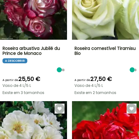
Roseira arbustiva Jubilé du
Roseira comestível Tiramisu
Prince de Monaco
Bio
A DESCOBRIR
13
3
25,50 €
27,50 €
A partir de
A partir de
Vaso de 4 L/5 L
Vaso de 4 L/5 L
Existe em 3 tamanhos
Existe em 2 tamanhos