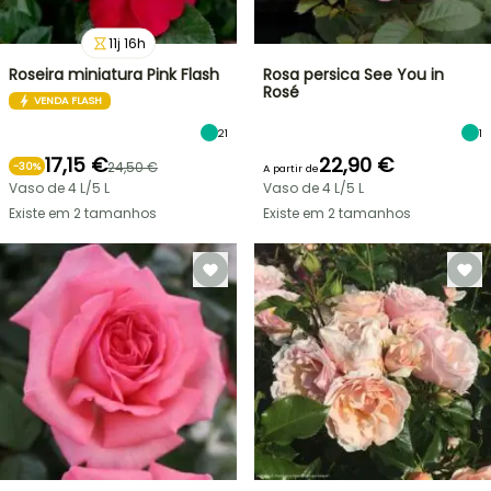
11
j
16
h
Roseira miniatura Pink Flash
Rosa persica See You in
Rosé
VENDA FLASH
21
1
17,15 €
22,90 €
24,50 €
-
30
%
A partir de
Vaso de 4 L/5 L
Vaso de 4 L/5 L
Existe em 2 tamanhos
Existe em 2 tamanhos