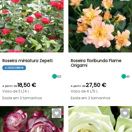
Roseira miniatura Zepeti
Roseira floribunda Flame
Origami
A DESCOBRIR
122
43
18,50 €
27,50 €
A partir de
A partir de
Vaso de 3 L/4 L
Vaso de 4 L/5 L
Existe em 3 tamanhos
Existe em 2 tamanhos