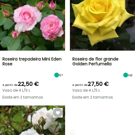
Roseira trepadeira Mini Eden
Roseira de flor grande
Rose
Golden Perfumella
67
142
22,50 €
27,50 €
A partir de
A partir de
Vaso de 4 L/5 L
Vaso de 4 L/5 L
Existe em 2 tamanhos
Existe em 2 tamanhos
ROSEIRAS