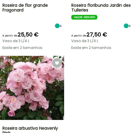
Roseira de flor grande
Roseira floribunda Jardin des
Fragonard
Tuileries
VALOR SEGURO
6
9
25,50 €
27,50 €
A partir de
A partir de
Vaso de 3 L/4 L
Vaso de 3 L/4 L
Existe em 2 tamanhos
Existe em 2 tamanhos
Roseira arbustiva Heavenly