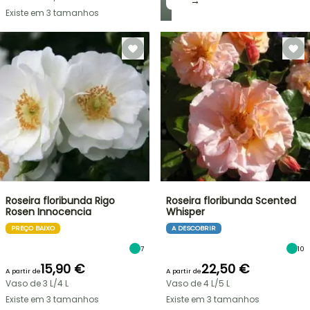
→
Existe em 3 tamanhos
Roseira floribunda Rigo
Roseira floribunda Scented
Rosen Innocencia
Whisper
PREÇO BAIXO
A DESCOBRIR
7
10
15,90 €
22,50 €
A partir de
A partir de
Vaso de 3 L/4 L
Vaso de 4 L/5 L
Existe em 3 tamanhos
Existe em 3 tamanhos