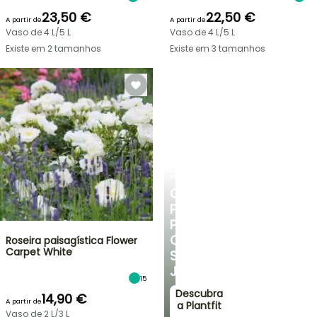
23,50 €
22,50 €
A partir de
A partir de
Vaso de 4 L/5 L
Vaso de 4 L/5 L
Existe em 2 tamanhos
Existe em 3 tamanhos
PLANTFIT
CONSELHOS
PERSONALIZADOS
PARA
O
Roseira paisagística Flower
Carpet White
SEU
JARDIM
15
Descubra
14,90 €
A partir de
a Plantfit
Vaso de 2 L/3 L