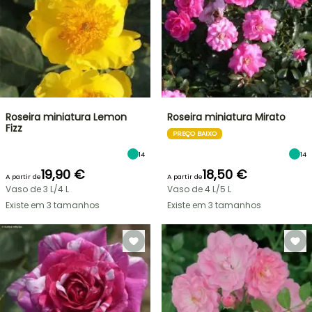
Roseira miniatura Lemon
Roseira miniatura Mirato
Fizz
PREÇO BAIXO
14
14
19,90 €
18,50 €
A partir de
A partir de
Vaso de 3 L/4 L
Vaso de 4 L/5 L
Existe em 3 tamanhos
Existe em 3 tamanhos