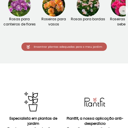
→
Rosas para
Roseiras para
Rosas para bordas
Roseiras 
canteiros de flores
vasos
sebes
Encontrar plantas adequadas para o meu jardim
Especialista em plantas de
Plantfit, a nossa aplicação anti-
jardim
desperdício