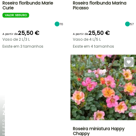
Roseira floribunda Marie
Roseira floribunda Marina
Curie
Picasso
VALOR SEGURO
70
57
25,50 €
25,50 €
A partir de
A partir de
Vaso de 2 L/3 L
Vaso de 4 L/5 L
Existe em 3 tamanhos
Existe em 4 tamanhos
NOVO
AGAPANTHUS
ZAMBEZI
Quando
a
folhagem
Roseira miniatura Happy
torna-
Chappy
se