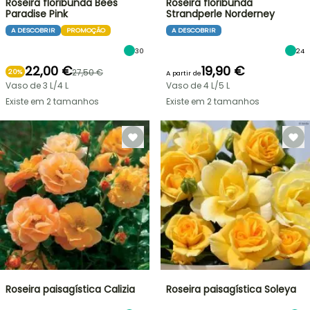
Roseira floribunda Bees
Roseira floribunda
Paradise Pink
Strandperle Norderney
A DESCOBRIR
PROMOÇÃO
A DESCOBRIR
30
24
22,00 €
19,90 €
27,50 €
20%
A partir de
Vaso de 3 L/4 L
Vaso de 4 L/5 L
Existe em 2 tamanhos
Existe em 2 tamanhos
Roseira paisagística Calizia
Roseira paisagística Soleya