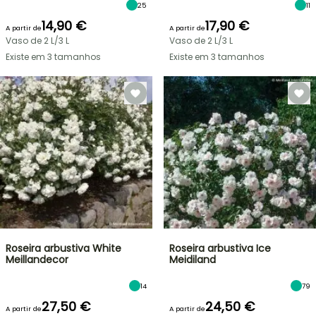
25
11
14,90 €
17,90 €
A partir de
A partir de
Vaso de 2 L/3 L
Vaso de 2 L/3 L
Existe em 3 tamanhos
Existe em 3 tamanhos
Roseira arbustiva White
Roseira arbustiva Ice
Meillandecor
Meidiland
14
79
27,50 €
24,50 €
A partir de
A partir de