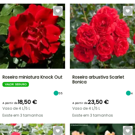
Roseira miniatura Knock Out
Roseira arbustiva Scarlet
Bonica
VALOR SEGURO
55
4
18,50 €
23,50 €
A partir de
A partir de
Vaso de 4 L/5 L
Vaso de 4 L/5 L
Existe em 3 tamanhos
Existe em 3 tamanhos