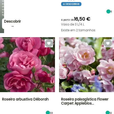
tão
espetacular
A DESCOBRIR
do
que
11
a
floração!
16,50 €
A partir de
Descobrir
Vaso de 3 L/4 L
→
Existe em 2 tamanhos
Roseira arbustiva Déborah
Roseira paisagística Flower
Carpet Appleblos…
33
12