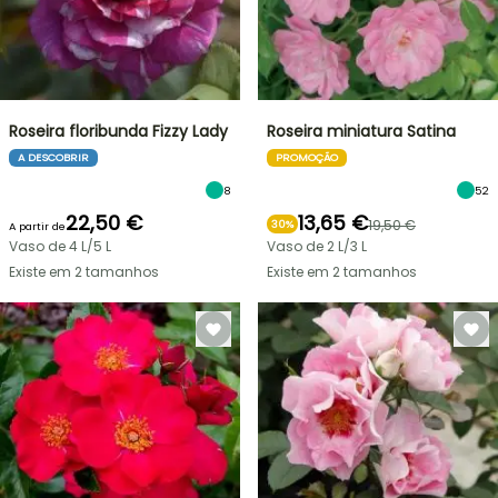
Roseira floribunda Fizzy Lady
Roseira miniatura Satina
A DESCOBRIR
PROMOÇÃO
8
52
22,50 €
13,65 €
19,50 €
30%
A partir de
Vaso de 4 L/5 L
Vaso de 2 L/3 L
Existe em 2 tamanhos
Existe em 2 tamanhos