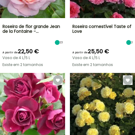
Roseira de flor grande Jean
Roseira comestível Taste of
de la Fontaine -…
Love
77
7
22,50 €
25,50 €
A partir de
A partir de
Vaso de 4 L/5 L
Vaso de 4 L/5 L
Existe em 2 tamanhos
Existe em 2 tamanhos