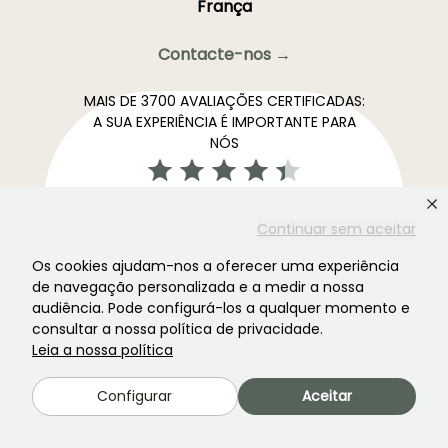
França
Contacte-nos →
MAIS DE 3700 AVALIAÇÕES CERTIFICADAS:
A SUA EXPERIÊNCIA É IMPORTANTE PARA
NÓS
4,4/5
Continuar sem aceitar
Os cookies ajudam-nos a oferecer uma experiência
de navegação personalizada e a medir a nossa
Todas as avaliações →
audiência. Pode configurá-los a qualquer momento e
A newsletter preferida dos jardins. →
consultar a nossa política de privacidade.
Leia a nossa política
Receba as nossas novidades e ideias para aproveitar o
seu jardim durante todo o ano.
Configurar
Aceitar