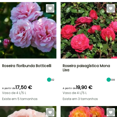
Roseira floribunda Botticelli
Roseira paisagística Mona
Lisa
32
138
17,50 €
19,90 €
A partir de
A partir de
Vaso de 4 L/5 L
Vaso de 4 L/5 L
Existe em 5 tamanhos
Existe em 3 tamanhos