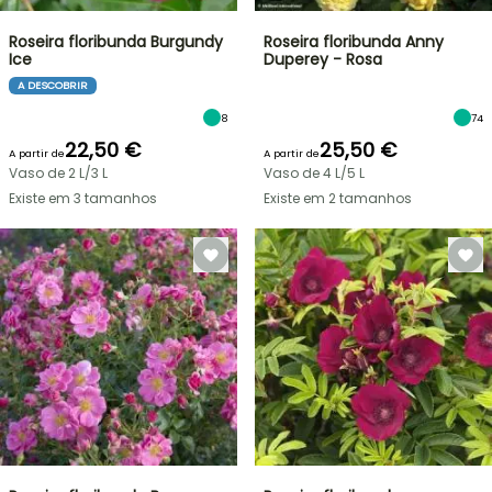
Roseira floribunda Burgundy
Roseira floribunda Anny
Ice
Duperey - Rosa
A DESCOBRIR
8
74
22,50 €
25,50 €
A partir de
A partir de
Vaso de 2 L/3 L
Vaso de 4 L/5 L
Existe em 3 tamanhos
Existe em 2 tamanhos