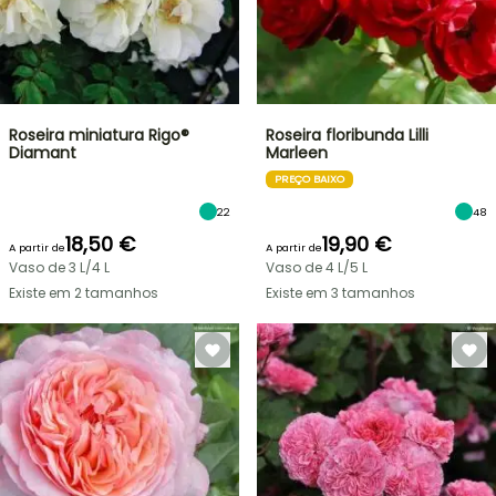
Roseira miniatura Rigo®
Roseira floribunda Lilli
Diamant
Marleen
PREÇO BAIXO
22
48
18,50 €
19,90 €
A partir de
A partir de
Vaso de 3 L/4 L
Vaso de 4 L/5 L
Existe em 2 tamanhos
Existe em 3 tamanhos