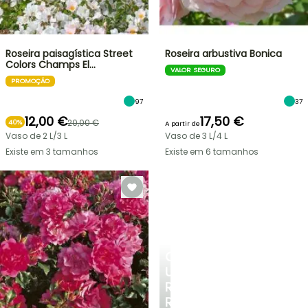
Roseira paisagística Street
Roseira arbustiva Bonica
Colors Champs El…
VALOR SEGURO
PROMOÇÃO
97
37
12,00 €
17,50 €
20,00 €
40%
A partir de
Vaso de 2 L/3 L
Vaso de 3 L/4 L
Existe em 3 tamanhos
Existe em 6 tamanhos
CRIE
UM
RECANTO
REFRESCANTE