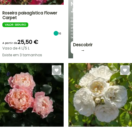
NO
JARDIM
Roseira paisagística Flower
Carpet
Com
as
nossas
VALOR SEGURO
plantas
trepadeiras
16
mais
bonitas!
25,50 €
A partir de
Descobrir
Vaso de 4 L/5 L
→
Existe em 3 tamanhos