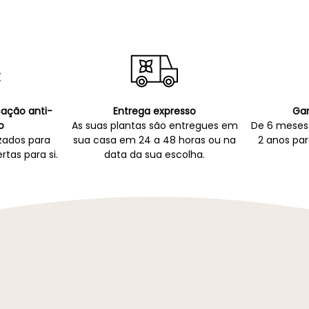
icação anti-
Entrega expresso
Gar
o
As suas plantas são entregues em
De 6 meses 
zados para
sua casa em 24 a 48 horas ou na
2 anos par
rtas para si.
data da sua escolha.