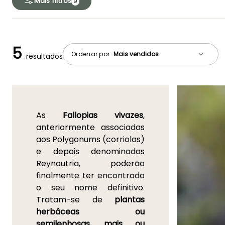
Mais filtros
9
5
Ordenar por:
resultados
As
Fallopias vivazes
,
anteriormente associadas
aos Polygonums (corriolas)
e depois denominadas
Reynoutria, poderão
finalmente ter encontrado
o seu nome definitivo.
Tratam-se de
plantas
herbáceas ou
semilenhosas, mais ou