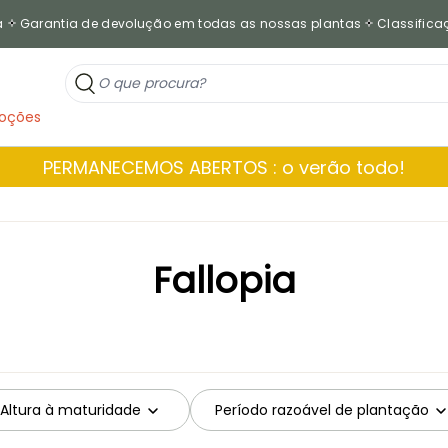
a
Garantia de devolução em todas as nossas plantas
Classificaç
oções
PERMANECEMOS ABERTOS : o verão todo!
Fallopia
Altura à maturidade
Período razoável de plantação