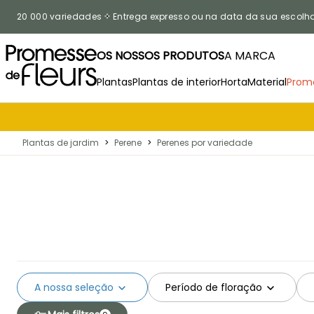
Ir para o Conteúdo
20 000 variedades
Entrega expresso ou na data da sua escolh
OS NOSSOS PRODUTOS
A MARCA
Plantas
Plantas de interior
Horta
Material
Prom
Plantas de jardim
>
Perene
>
Perenes por variedade
A nossa seleção
Período de floração