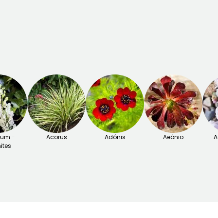
tum -
Acorus
Adónis
Aeónio
A
ites