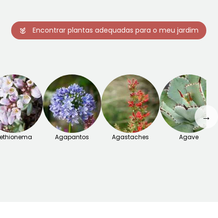
Encontrar plantas adequadas para o meu jardim
→
ethionema
Agapantos
Agastaches
Agave