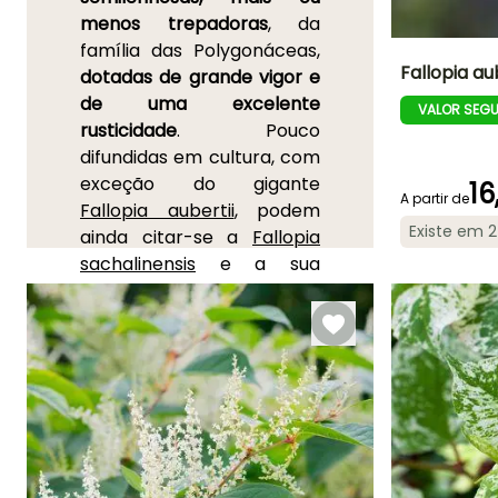
menos trepadoras
, da
família das Polygonáceas,
Fallopia au
dotadas de grande vigor e
de uma excelente
VALOR SEG
Altura à
rusticidade
. Pouco
maturidade
8 m
difundidas em cultura, com
exceção do gigante
16
A partir de
Fallopia aubertii
, podem
Existe em 
ainda citar-se a
Fallopia
sachalinensis
e a sua
Período de floraç
parente
Fallopia bohemica
Agosto à
Spectabilis
, que têm vindo
Outubro
a entrar nos jardins
recentemente. As Fallopias
produzem anualmente, na
primavera, caules
herbáceos de base
lenhosa, rastejantes ou