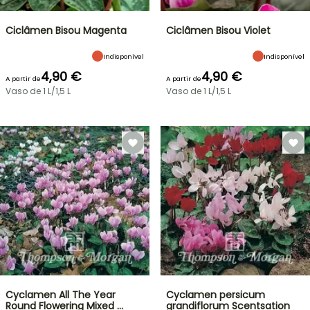
Ciclâmen Bisou Magenta
Ciclâmen Bisou Violet
Indisponível
Indisponível
4,90 €
4,90 €
A partir de
A partir de
Vaso de 1 L/1,5 L
Vaso de 1 L/1,5 L
Cyclamen All The Year
Cyclamen persicum
Round Flowering Mixed …
grandiflorum Scentsation