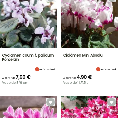
Cyclamen coum f. pallidum
Ciclâmen Mini Absolu
Porcelain
Indisponível
Indisponível
7,90 €
4,90 €
A partir de
A partir de
Vaso de 8/9 cm
Vaso de 1 L/1,5 L