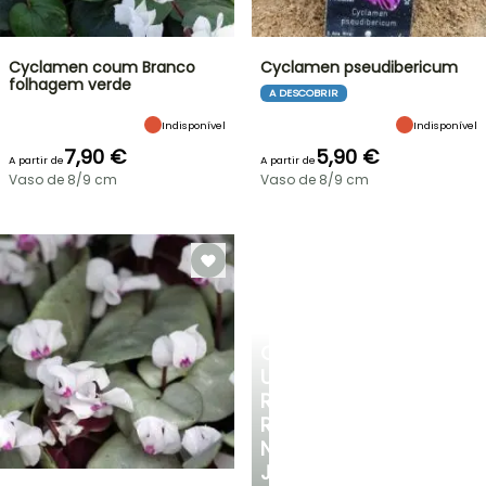
Cyclamen coum Branco
Cyclamen pseudibericum
folhagem verde
A DESCOBRIR
Indisponível
Indisponível
7,90 €
5,90 €
A partir de
A partir de
Vaso de 8/9 cm
Vaso de 8/9 cm
CRIE
UM
RECANTO
REFRESCANTE
NO
JARDIM