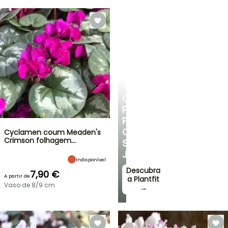
PLANTFIT
CONSELHOS
PERSONALIZADOS
PARA
O
Cyclamen coum Meaden's
Crimson folhagem…
SEU
JARDIM
Indisponível
Descubra
7,90 €
A partir de
a Plantfit
Vaso de 8/9 cm
→