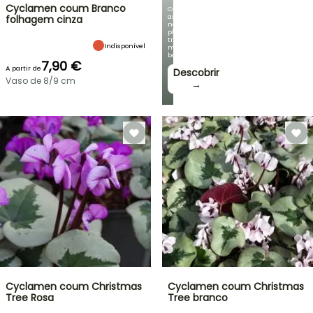
Cyclamen coum Branco
Com
as
folhagem cinza
nossas
plantas
trepadeiras
Indisponível
mais
bonitas!
7,90 €
A partir de
Descobrir
Vaso de 8/9 cm
→
Cyclamen coum Christmas
Cyclamen coum Christmas
Tree Rosa
Tree branco