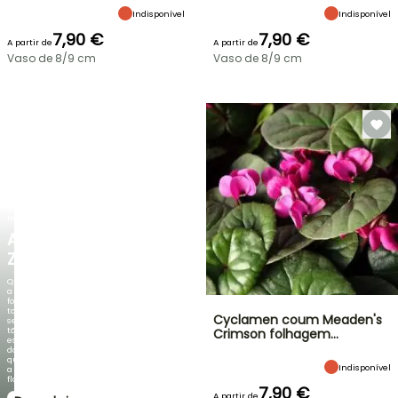
Indisponível
Indisponível
7,90 €
7,90 €
A partir de
A partir de
Vaso de 8/9 cm
Vaso de 8/9 cm
NOVO
AGAPANTHUS
ZAMBEZI
Quando
a
folhagem
torna-
Cyclamen coum Meaden's
se
tão
Crimson folhagem…
espetacular
do
que
Indisponível
a
floração!
7,90 €
A partir de