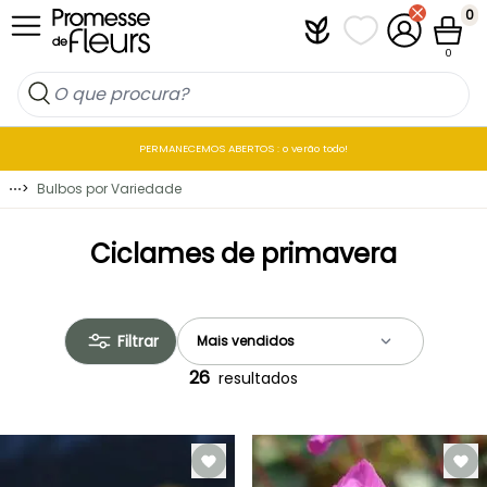
Ir para o Conteúdo
0
Plantfit
As minhas listas 
A minha co
Carrin
0
PERMANECEMOS ABERTOS : o verão todo!
⋯
>
Bulbos por Variedade
Ciclames de primavera
Filtrar
26
resultados