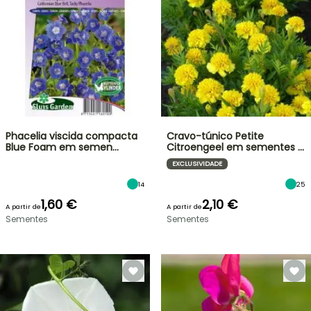
Phacelia viscida compacta
Cravo-túnico Petite
Blue Foam em semen…
Citroengeel em sementes …
EXCLUSIVIDADE
14
25
1,60 €
2,10 €
A partir de
A partir de
Sementes
Sementes