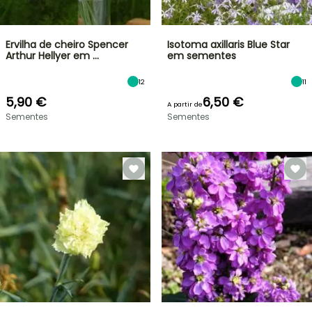
Ervilha de cheiro Spencer
Isotoma axillaris Blue Star
Arthur Hellyer em …
em sementes
12
11
5,90 €
6,50 €
A partir de
Sementes
Sementes