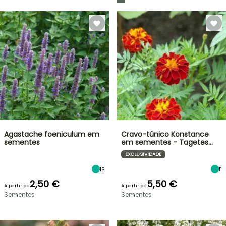
Agastache foeniculum em
Cravo-túnico Konstance
sementes
em sementes - Tagetes…
EXCLUSIVIDADE
16
11
2,50 €
5,50 €
A partir de
A partir de
Sementes
Sementes