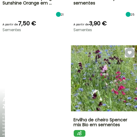
Sunshine Orange em …
sementes
21
25
7,50 €
3,90 €
A partir de
A partir de
Sementes
Sementes
NOVO
AGAPANTHUS
ZAMBEZI
Quando
a
Ervilha de cheiro Spencer
folhagem
mix Bio em sementes
torna-
se
tão
espetacular