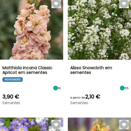
Matthiola incana Classic
Alisso Snowcloth em
Apricot em sementes
sementes
NOVIDADES
16
55
3,90 €
2,10 €
A partir de
Sementes
Sementes