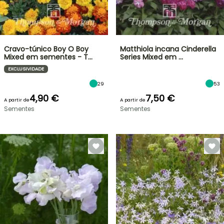
Cravo-túnico Boy O Boy
Matthiola incana Cinderella
Mixed em sementes - T…
Series Mixed em …
EXCLUSIVIDADE
29
53
4,90 €
7,50 €
A partir de
A partir de
Sementes
Sementes