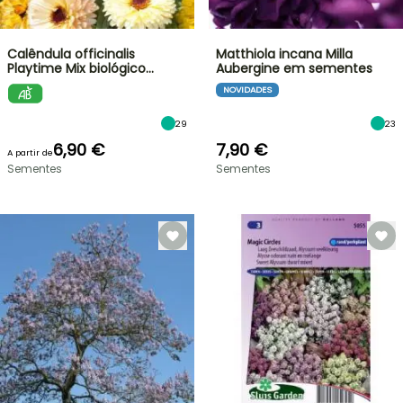
Calêndula officinalis
Matthiola incana Milla
Playtime Mix biológico…
Aubergine em sementes
NOVIDADES
29
23
6,90 €
7,90 €
A partir de
Sementes
Sementes