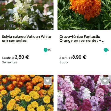
Salvia sclarea Vatican White
Cravo-túnico Fantastic
em sementes
Orange em sementes - …
128
7
3,50 €
3,90 €
A partir de
A partir de
Sementes
Saco