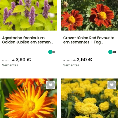
Agastache foeniculum
Cravo-túnico Red Favourite
Golden Jubilee em semen…
em sementes - Tag…
31
48
3,90 €
2,50 €
A partir de
A partir de
Sementes
Sementes