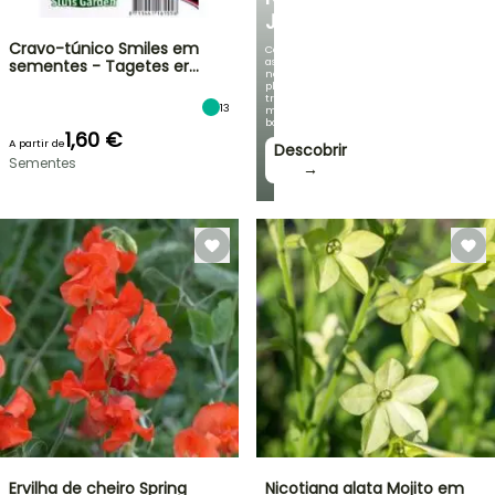
JARDIM
Cravo-túnico Smiles em
Com
as
sementes - Tagetes er…
nossas
plantas
trepadeiras
13
mais
bonitas!
1,60 €
A partir de
Descobrir
Sementes
→
Ervilha de cheiro Spring
Nicotiana alata Mojito em