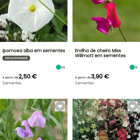
Ipomoea alba em sementes
Ervilha de cheiro Miss
Willmott em sementes
EXCLUSIVIDADE
29
13
2,50 €
3,90 €
A partir de
A partir de
Sementes
Sementes
VENDAS
RELÂMPAGO
ATÉ
BULBOS
30%
DE
PRIMAVERA