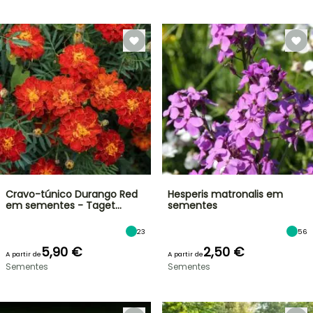
Cravo-túnico Durango Red
Hesperis matronalis em
em sementes - Taget…
sementes
23
56
5,90 €
2,50 €
A partir de
A partir de
Sementes
Sementes