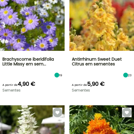
Brachyscome iberidifolia
Antirrhinum Sweet Duet
Little Missy em sem…
Citrus em sementes
19
23
4,90 €
5,90 €
A partir de
A partir de
Sementes
Sementes