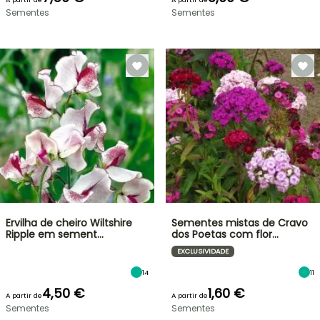
Sementes
Sementes
Ervilha de cheiro Wiltshire
Sementes mistas de Cravo
Ripple em sement…
dos Poetas com flor…
EXCLUSIVIDADE
14
11
4,50 €
1,60 €
A partir de
A partir de
Sementes
Sementes