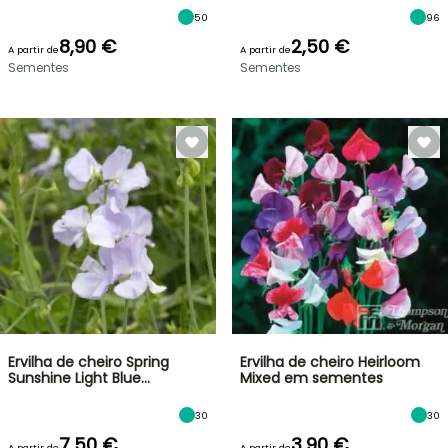
50
96
8,90 €
2,50 €
A partir de
A partir de
Sementes
Sementes
Ervilha de cheiro Spring
Ervilha de cheiro Heirloom
Sunshine Light Blue…
Mixed em sementes
30
30
7,50 €
3,90 €
A partir de
A partir de