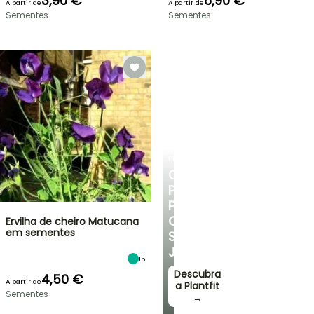
3,90 €
6,90 €
A partir de
A partir de
Sementes
Sementes
PLANTFIT
CONSELHOS
PERSONALIZADOS
PARA
O
Ervilha de cheiro Matucana
em sementes
SEU
JARDIM
15
Descubra
4,50 €
A partir de
a Plantfit
Sementes
→