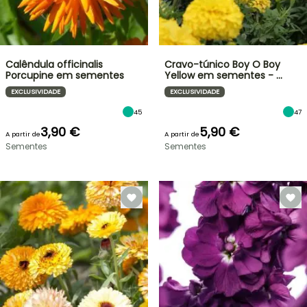
Calêndula officinalis
Cravo-túnico Boy O Boy
Porcupine em sementes
Yellow em sementes - …
EXCLUSIVIDADE
EXCLUSIVIDADE
45
47
3,90 €
5,90 €
A partir de
A partir de
Sementes
Sementes