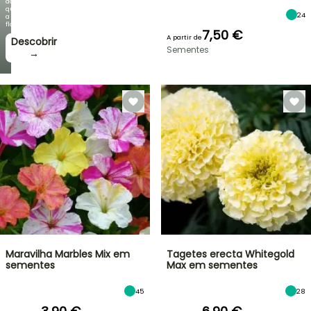
do
que
24
a
floração!
7,50 €
A partir de
Descobrir
Sementes
→
Maravilha Marbles Mix em
Tagetes erecta Whitegold
sementes
Max em sementes
45
28