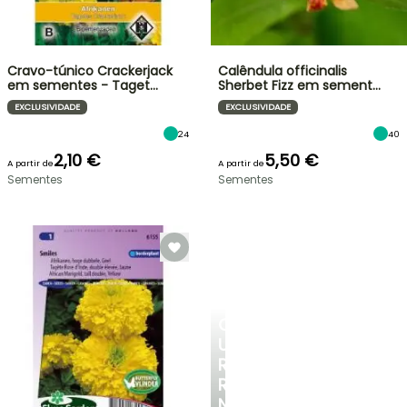
Cravo-túnico Crackerjack
Calêndula officinalis
em sementes - Taget…
Sherbet Fizz em sement…
EXCLUSIVIDADE
EXCLUSIVIDADE
24
40
2,10 €
5,50 €
A partir de
A partir de
Sementes
Sementes
CRIE
UM
RECANTO
REFRESCANTE
NO