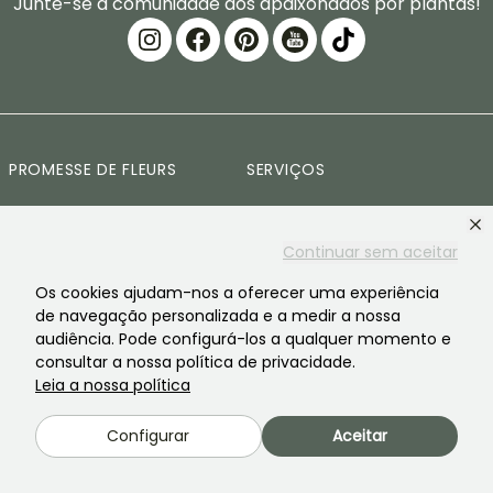
Junte-se à comunidade dos apaixonados por plantas!
PROMESSE DE FLEURS
SERVIÇOS
A marca
Preparacao de
encomendas
Continuar sem aceitar
A nossa historia
Entregas
Os cookies ajudam-nos a oferecer uma experiência
As nossas plantas
de navegação personalizada e a medir a nossa
Garantia das plantas
audiência. Pode configurá-los a qualquer momento e
Os nossos compromissos
consultar a nossa política de privacidade.
Pagamento seguro
Os nossos valores
Leia a nossa política
Plantfit
Responsabilidade social
Configurar
Aceitar
Encomenda sem plastico
Recrutamento
Cestas de plantas em