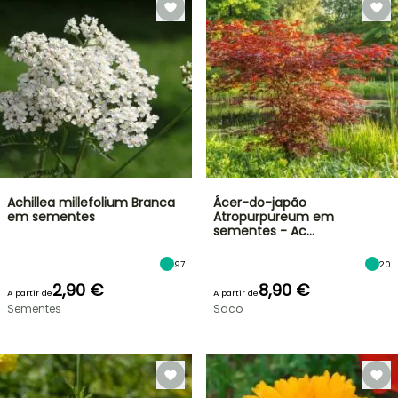
Achillea millefolium Branca
Ácer-do-japão
em sementes
Atropurpureum em
sementes - Ac…
97
20
2,90 €
8,90 €
A partir de
A partir de
Sementes
Saco