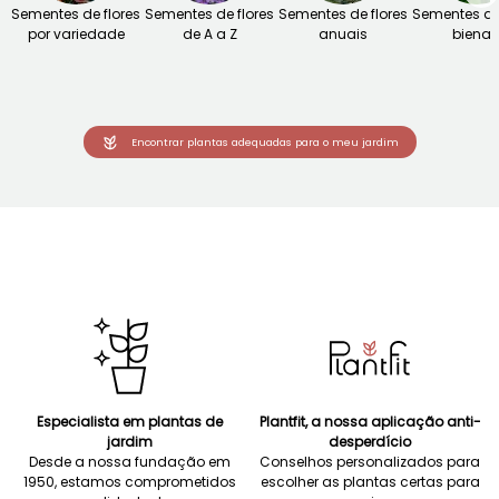
Sementes de flores
Sementes de flores
Sementes de flores
Sementes de 
por variedade
de A a Z
anuais
bienai
Encontrar plantas adequadas para o meu jardim
Especialista em plantas de
Plantfit, a nossa aplicação anti-
jardim
desperdício
Desde a nossa fundação em
Conselhos personalizados para
1950, estamos comprometidos
escolher as plantas certas para