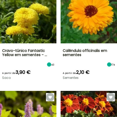
Cravo-túnico Fantastic
Calêndula officinalis em
Yellow em sementes - …
sementes
43
174
3,90 €
2,10 €
A partir de
A partir de
Saco
Sementes