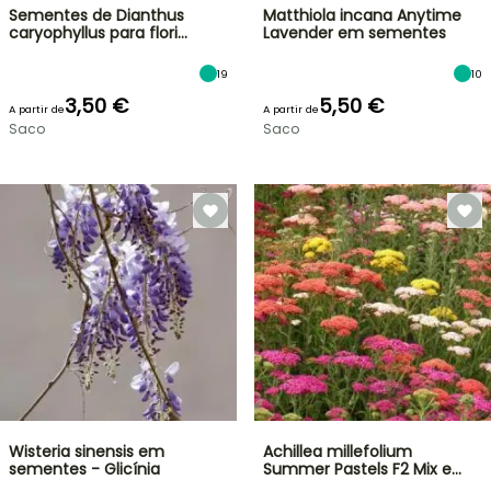
Sementes de Dianthus
Matthiola incana Anytime
caryophyllus para flori…
Lavender em sementes
19
10
3,50 €
5,50 €
A partir de
A partir de
Saco
Saco
Wisteria sinensis em
Achillea millefolium
sementes - Glicínia
Summer Pastels F2 Mix e…