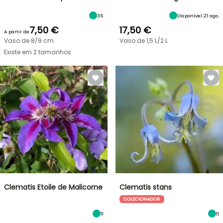
36
Disponível 21 ago.
7,50 €
17,50 €
A partir de
Vaso de 8/9 cm
Vaso de 1,5 L/2 L
Existe em 2 tamanhos
Clematis Etoile de Malicorne
Clematis stans
COLECIONADOR
11
11