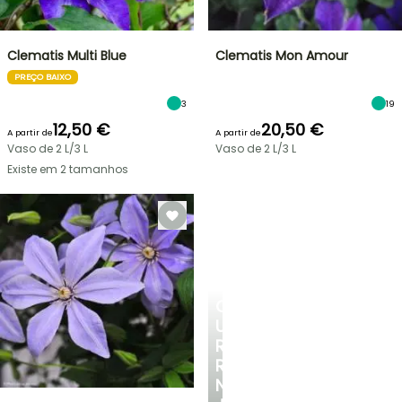
Clematis Multi Blue
Clematis Mon Amour
PREÇO BAIXO
3
19
12,50 €
20,50 €
A partir de
A partir de
Vaso de 2 L/3 L
Vaso de 2 L/3 L
Existe em 2 tamanhos
CRIE
UM
RECANTO
REFRESCANTE
NO