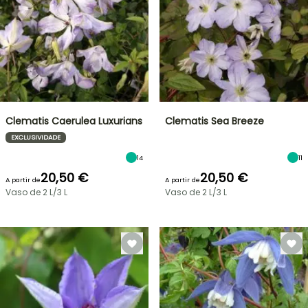
Clematis Caerulea Luxurians
Clematis Sea Breeze
EXCLUSIVIDADE
14
11
20,50 €
20,50 €
A partir de
A partir de
Vaso de 2 L/3 L
Vaso de 2 L/3 L