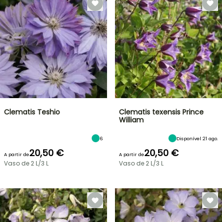
Clematis Teshio
Clematis texensis Prince
William
6
Disponível 21 ago.
20,50 €
20,50 €
A partir de
A partir de
Vaso de 2 L/3 L
Vaso de 2 L/3 L