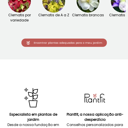
→
Clematis por
Clematis de A a Z
Clematis brancas
Clematis a
variedade
Encontrar plantas adequadas para o meu jardim
Especialista em plantas de
Plantfit, a nossa aplicação anti-
jardim
desperdício
Desde a nossa fundação em
Conselhos personalizados para