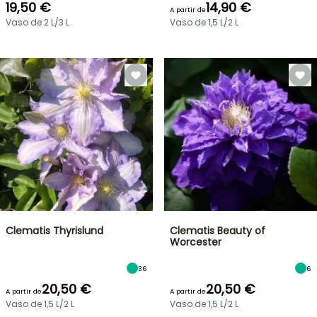
19,50 €
14,90 €
A partir de
Vaso de 2 L/3 L
Vaso de 1,5 L/2 L
Clematis Thyrislund
Clematis Beauty of
Worcester
36
6
20,50 €
20,50 €
A partir de
A partir de
Vaso de 1,5 L/2 L
Vaso de 1,5 L/2 L