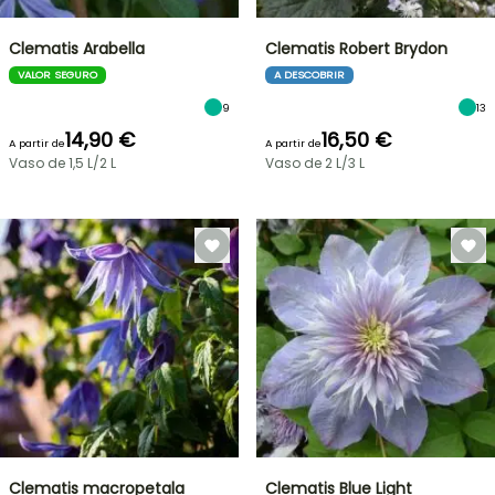
Clematis Arabella
Clematis Robert Brydon
VALOR SEGURO
A DESCOBRIR
9
13
14,90 €
16,50 €
A partir de
A partir de
Vaso de 1,5 L/2 L
Vaso de 2 L/3 L
Clematis macropetala
Clematis Blue Light