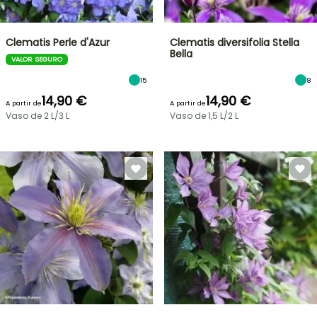
Clematis Perle d'Azur
Clematis diversifolia Stella
Bella
VALOR SEGURO
15
8
14,90 €
14,90 €
A partir de
A partir de
Vaso de 2 L/3 L
Vaso de 1,5 L/2 L