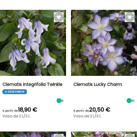
Clematis integrifolia Twinkle
Clematis Lucky Charm
A DESCOBRIR
5
10
18,90 €
20,50 €
A partir de
A partir de
Vaso de 2 L/3 L
Vaso de 2 L/3 L