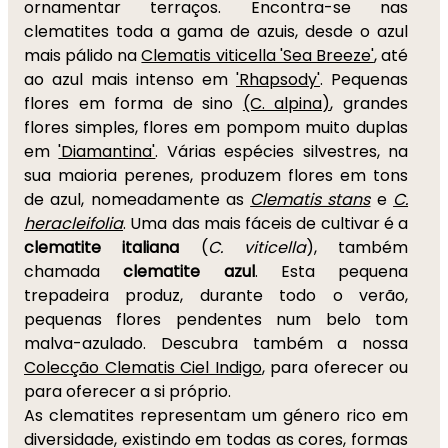
ornamentar terraços. Encontra-se nas
clematites toda a gama de azuis, desde o azul
mais pálido na
Clematis viticella 'Sea Breeze'
, até
ao azul mais intenso em
'Rhapsody'
. Pequenas
flores em forma de sino
(C. alpina)
, grandes
flores simples, flores em pompom muito duplas
em
'Diamantina'
. Várias espécies silvestres, na
sua maioria perenes, produzem flores em tons
de azul, nomeadamente as
Clematis stans
e
C.
heracleifolia
. Uma das mais fáceis de cultivar é a
clematite italiana
(
C. viticella
), também
chamada
clematite azul
. Esta pequena
trepadeira produz, durante todo o verão,
pequenas flores pendentes num belo tom
malva-azulado. Descubra também a nossa
Colecção Clematis Ciel Indigo
, para oferecer ou
para oferecer a si próprio.
As clematites representam um género rico em
diversidade, existindo em todas as cores, formas