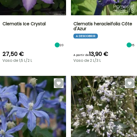
Clematis Ice Crystal
Clematis heracleifolia Côte
d'Azur
A DESCOBRIR
20
15
27,50 €
13,90 €
A partir de
Vaso de 1,5 L/2 L
Vaso de 2 L/3 L