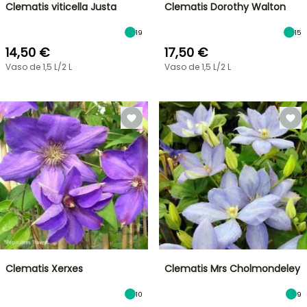
Clematis viticella Justa
Clematis Dorothy Walton
19
15
14,50 €
17,50 €
Vaso de 1,5 L/2 L
Vaso de 1,5 L/2 L
Clematis Xerxes
Clematis Mrs Cholmondeley
10
9