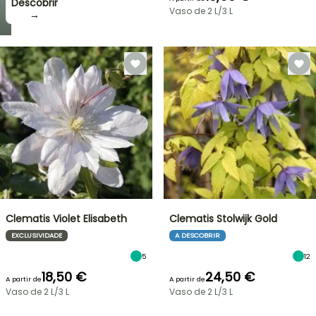
Descobrir
Vaso de 2 L/3 L
→
Clematis Violet Elisabeth
Clematis Stolwijk Gold
EXCLUSIVIDADE
A DESCOBRIR
5
12
18,50 €
24,50 €
A partir de
A partir de
Vaso de 2 L/3 L
Vaso de 2 L/3 L