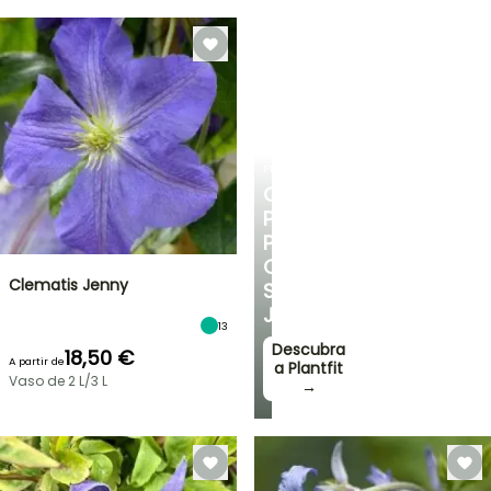
PLANTFIT
CONSELHOS
PERSONALIZADOS
PARA
O
Clematis Jenny
SEU
JARDIM
13
Descubra
18,50 €
A partir de
a Plantfit
Vaso de 2 L/3 L
→