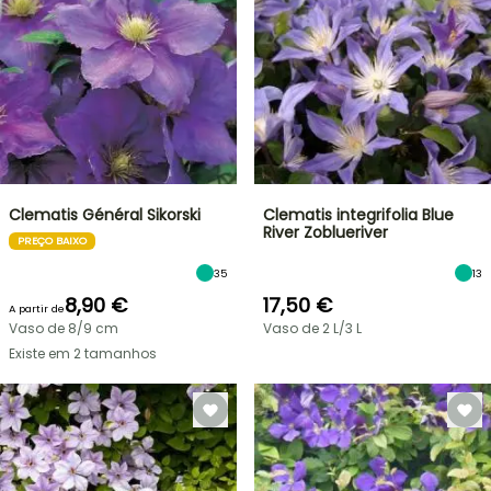
Clematis Général Sikorski
Clematis integrifolia Blue
River Zoblueriver
PREÇO BAIXO
35
13
8,90 €
17,50 €
A partir de
Vaso de 8/9 cm
Vaso de 2 L/3 L
Existe em 2 tamanhos