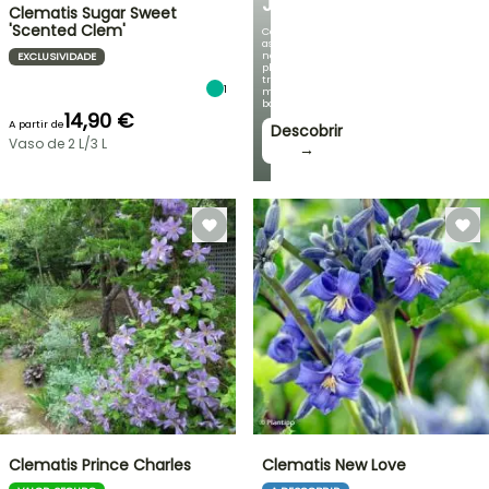
JARDIM
Clematis Sugar Sweet
'Scented Clem'
Com
as
nossas
EXCLUSIVIDADE
plantas
trepadeiras
1
mais
bonitas!
14,90 €
A partir de
Descobrir
Vaso de 2 L/3 L
→
Clematis Prince Charles
Clematis New Love