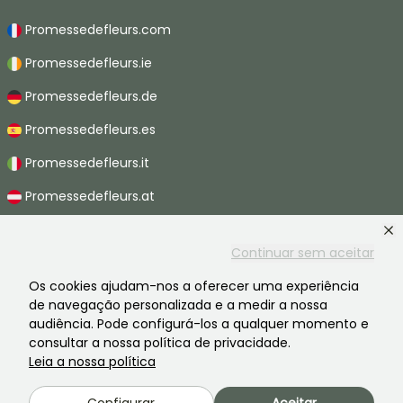
Promessedefleurs.com
Promessedefleurs.ie
Promessedefleurs.de
Promessedefleurs.es
Promessedefleurs.it
Promessedefleurs.at
Promessedefleurs.nl
Continuar sem aceitar
Promessedefleurs.be
Os cookies ajudam-nos a oferecer uma experiência
Promessedefleurs.ch
de navegação personalizada e a medir a nossa
audiência. Pode configurá-los a qualquer momento e
consultar a nossa política de privacidade.
Leia a nossa política
2026 ©Promesse de fleurs - Todos os direitos reservados.
Avisos legais
-
CGV
-
Privacidade