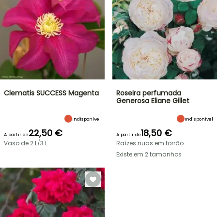
Clematis SUCCESS Magenta
Roseira perfumada
Generosa Eliane Gillet
Indisponível
Indisponível
22,50 €
18,50 €
A partir de
A partir de
Vaso de 2 L/3 L
Raízes nuas em torrão
Existe em 2 tamanhos