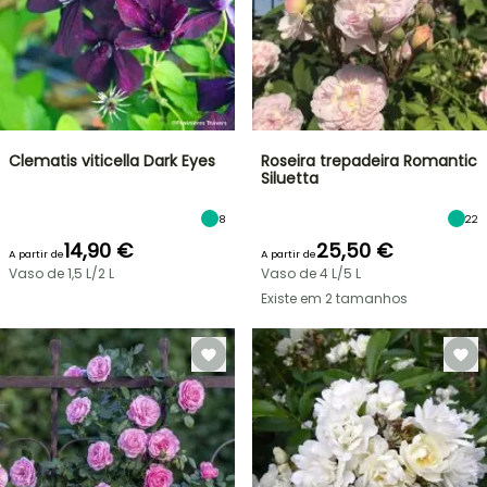
Clematis viticella Dark Eyes
Roseira trepadeira Romantic
Siluetta
8
22
14,90 €
25,50 €
A partir de
A partir de
Vaso de 1,5 L/2 L
Vaso de 4 L/5 L
Existe em 2 tamanhos