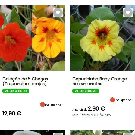
Coleção de 5 Chagas
Capuchinha Baby Orange
(Tropaeolum majus)
em sementes
VALOR SEGURO
VALOR SEGURO
Indisponível
Indisponível
2,90 €
A partir de
12,90 €
Mini-torrão Ø 3/4 cm