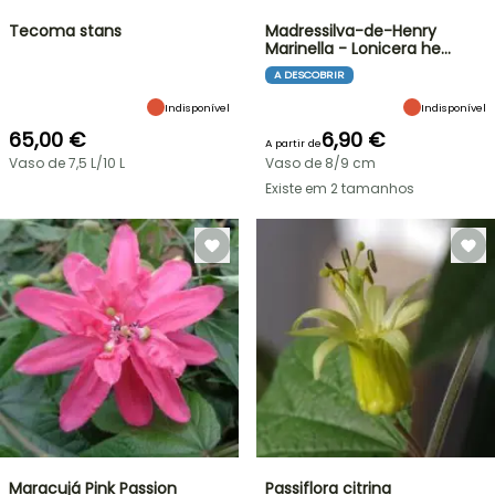
Tecoma stans
Madressilva-de-Henry
Marinella - Lonicera he…
A DESCOBRIR
Indisponível
Indisponível
65,00 €
6,90 €
A partir de
Vaso de 7,5 L/10 L
Vaso de 8/9 cm
Existe em 2 tamanhos
Maracujá Pink Passion
Passiflora citrina