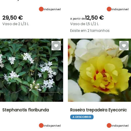
Indisponível
Indisponível
29,50 €
12,50 €
A partir de
Vaso de 2 L/3 L
Vaso de 1,5 L/2 L
Existe em 2 tamanhos
Stephanotis floribunda
Roseira trepadeira Eyeconic
A DESCOBRIR
Indisponível
Indisponível