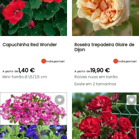
Capuchinha Red Wonder
Roseira trepadeira Gloire de
Dijon
Indisponível
Indisponível
1,40 €
19,90 €
A partir de
A partir de
Mini-torrão Ø 1,5/2,5 cm
Raízes nuas em torrão
Existe em 2 tamanhos