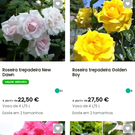
Roseira trepadeira New
Roseira trepadeira Golden
Dawn
Boy
VALOR SEGURO
61
8
22,50 €
27,50 €
A partir de
A partir de
Vaso de 4 L/5 L
Vaso de 4 L/5 L
Existe em 2 tamanhos
Existe em 2 tamanhos