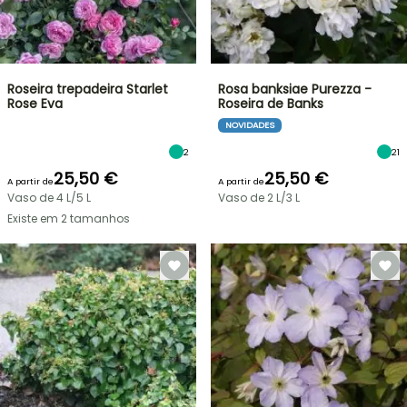
Roseira trepadeira Starlet
Rosa banksiae Purezza -
Rose Eva
Roseira de Banks
NOVIDADES
2
21
25,50 €
25,50 €
A partir de
A partir de
Vaso de 4 L/5 L
Vaso de 2 L/3 L
Existe em 2 tamanhos