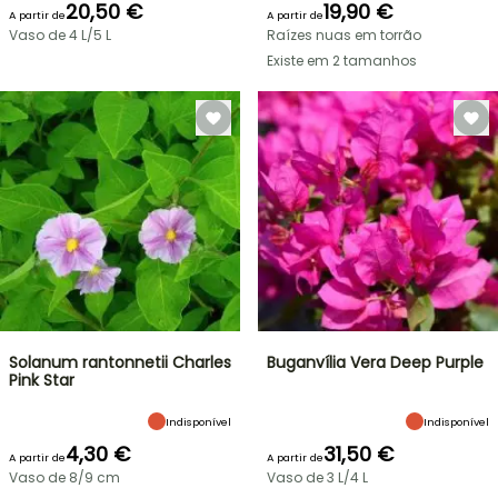
20,50 €
19,90 €
A partir de
A partir de
Vaso de 4 L/5 L
Raízes nuas em torrão
Existe em 2 tamanhos
Solanum rantonnetii Charles
Buganvília Vera Deep Purple
Pink Star
Indisponível
Indisponível
4,30 €
31,50 €
A partir de
A partir de
Vaso de 8/9 cm
Vaso de 3 L/4 L