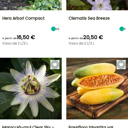
Hera Arbori Compact
Clematis Sea Breeze
26
11
16,50 €
20,50 €
A partir de
A partir de
Vaso de 2 L/3 L
Vaso de 2 L/3 L
Maracujá-azul Clear Sky -
Passiflora tripartita var.