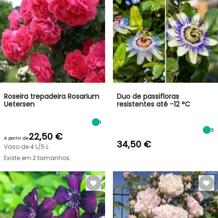
Roseira trepadeira Rosarium
Duo de passifloras
Uetersen
resistentes até -12 °C
1
5
22,50 €
A partir de
34,50 €
Vaso de 4 L/5 L
Existe em 2 tamanhos