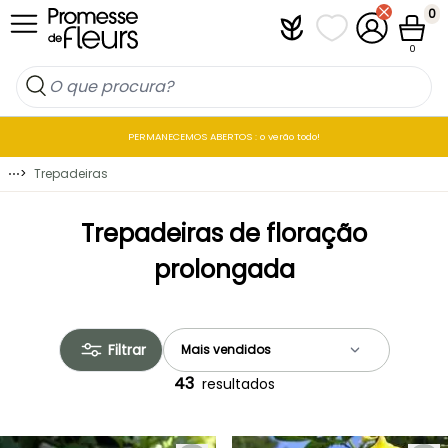
Ir para o Conteúdo
0
Plantfit
As minhas listas 
A minha co
Carrin
0
PERMANECEMOS ABERTOS : o verão todo!
⋯
>
Trepadeiras
Trepadeiras de floração
prolongada
Filtrar
43
resultados