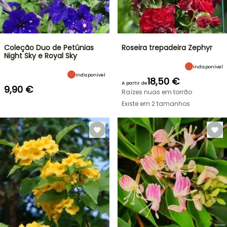
Coleção Duo de Petúnias
Roseira trepadeira Zephyr
Night Sky e Royal Sky
Indisponível
Indisponível
18,50 €
A partir de
9,90 €
Raízes nuas em torrão
Existe em 2 tamanhos