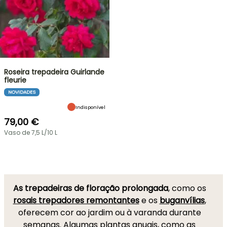
Roseira trepadeira Guirlande
fleurie
NOVIDADES
Indisponível
79,00 €
Vaso de 7,5 L/10 L
As trepadeiras de floração prolongada
, como os
rosais trepadores remontantes
e os
buganvílias
,
oferecem cor ao jardim ou à varanda durante
semanas. Algumas plantas anuais, como as