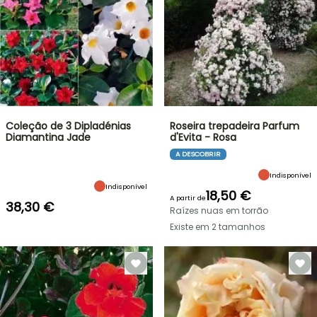
Coleção de 3 Dipladénias
Roseira trepadeira Parfum
Diamantina Jade
d'Evita - Rosa
A DESCOBRIR
Indisponível
Indisponível
18,50 €
A partir de
38,30 €
Raízes nuas em torrão
Existe em 2 tamanhos