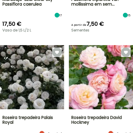
Passiflora caerulea
mollissima em sem…
17
15
17,50 €
7,50 €
A partir de
Vaso de 1,5 L/2 L
Sementes
Roseira trepadeira Palais
Roseira trepadeira David
Royal
Hockney