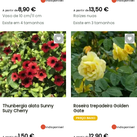
Indisponível
Indisponível
8,90 €
13,50 €
A partir de
A partir de
Vaso de 10 cm/11 cm
Raízes nuas
Existe em 4 tamanhos
Existe em 3 tamanhos
Thunbergia alata Sunny
Roseira trepadeira Golden
Suzy Cherry
Gate
PREÇO BAIXO
Indisponível
Indisponível
1,50 €
12,90 €
A partir de
A partir de