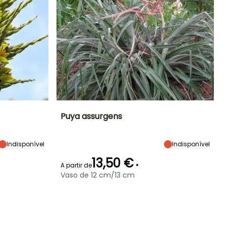
Puya assurgens
Exposição
Altura à
Largura à
Exposição
maturidade
maturidade
Indisponível
Sol
Indisponível
Sol
55 cm
65 cm
13,50 €
•
A partir de
Vaso de 12 cm/13 cm
Rusticidade
Período de floração
Período razoável de
Rusticidade
plantação
Até -4°C
Até -6,5°C
Junho à Julho
Abril à Maio