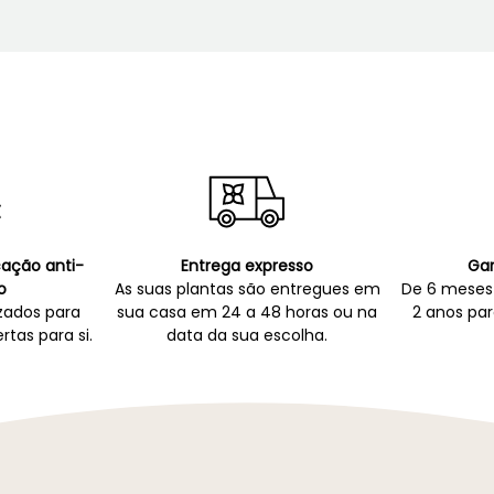
icação anti-
Entrega expresso
Gar
o
As suas plantas são entregues em
De 6 meses 
zados para
sua casa em 24 a 48 horas ou na
2 anos par
rtas para si.
data da sua escolha.