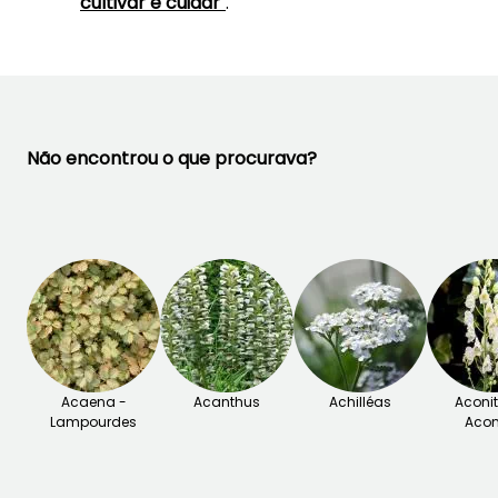
cultivar e cuidar"
.
Outubro
Não encontrou o que procurava?
Acaena -
Acanthus
Achilléas
Aconi
Lampourdes
Acon