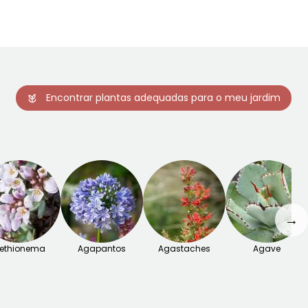
Encontrar plantas adequadas para o meu jardim
→
ethionema
Agapantos
Agastaches
Agave