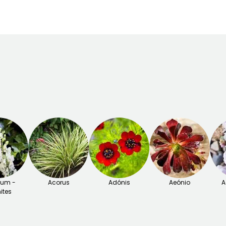
tum -
Acorus
Adónis
Aeónio
A
ites