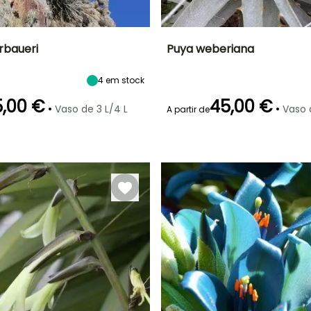
rbaueri
Puya weberiana
Largura à
Exposição
Altura à
Largura à
4
em stock
maturidade
maturidade
maturidade
Sol, Semi-
80 cm
2 m
70 cm
sombra
,00 €
45,00 €
•
•
Vaso de 3 L/4 L
Vaso 
A partir de
Período de floração
Período razoável de
ão
Período razoável de
Rusticidade
plantação
plantação
Até -4°C
Junho à Julho
Março à Junho
o
Abril à Maio