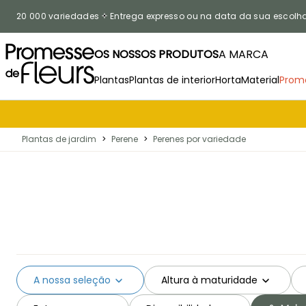
Ir para o Conteúdo
20 000 variedades
Entrega expresso ou na data da sua escolh
OS NOSSOS PRODUTOS
A MARCA
Plantas
Plantas de interior
Horta
Material
Prom
Plantas de jardim
>
Perene
>
Perenes por variedade
A nossa seleção
Altura à maturidade