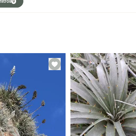
iltros
9