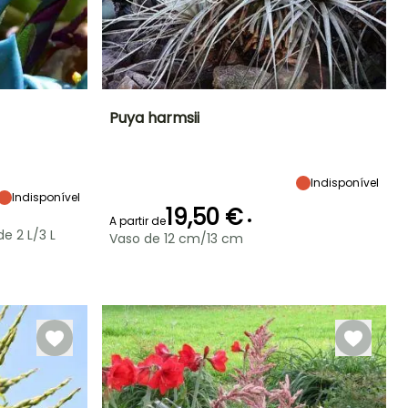
Puya harmsii
Exposição
Altura à
Largura à
Exposição
maturidade
maturidade
Sol, Semi-
Sol
80 cm
80 cm
sombra
Indisponível
Indisponível
19,50 €
•
A partir de
e 2 L/3 L
Vaso de 12 cm/13 cm
Período de floração
Período razoável de
Rusticidade
Rusticidade
plantação
Até -4°C
Até -6,5°C
Junho
Abril à Maio