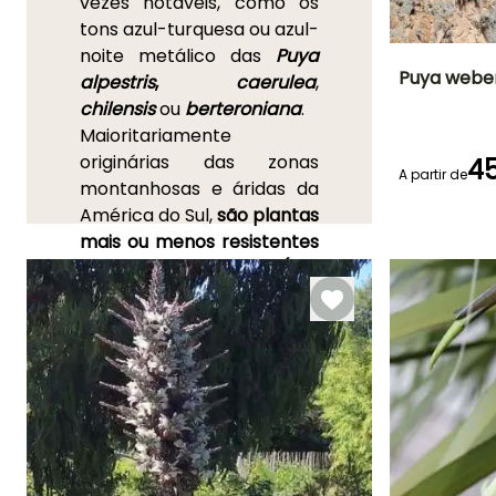
vezes notáveis, como os
tons azul-turquesa ou azul-
noite metálico das
Puya
Puya webe
alpestris
,
caerulea
,
chilensis
ou
berteroniana
.
Altura à
Maioritariamente
maturidade
80 cm
originárias das zonas
45
A partir de
montanhosas e áridas da
América do Sul,
são plantas
mais ou menos resistentes
Período de floraç
ao frio em solo seco (até
Maio à Junh
-10°C para as mais
rústicas)
. Formam rosetas
de folhas coriáceas,
frequentemente muito
espinhosas nas margens,
que podem atingir,
consoante a variedade,
entre 20 cm e 2 m de