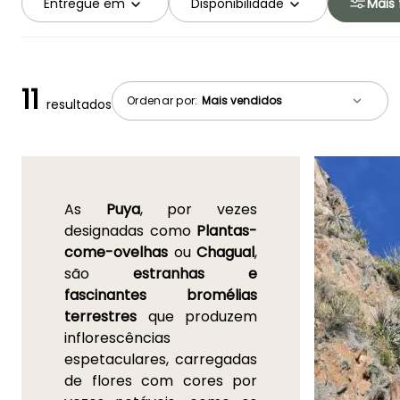
Entregue em
Disponibilidade
Mais f
11
Ordenar por:
resultados
As
Puya
, por vezes
designadas como
Plantas-
come-ovelhas
ou
Chagual
,
são
estranhas e
fascinantes bromélias
terrestres
que produzem
inflorescências
espetaculares, carregadas
de flores com cores por