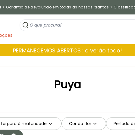
a
Garantia de devolução em todas as nossas plantas
Classificaç
oções
PERMANECEMOS ABERTOS : o verão todo!
Puya
Largura à maturidade
Cor da flor
Período d