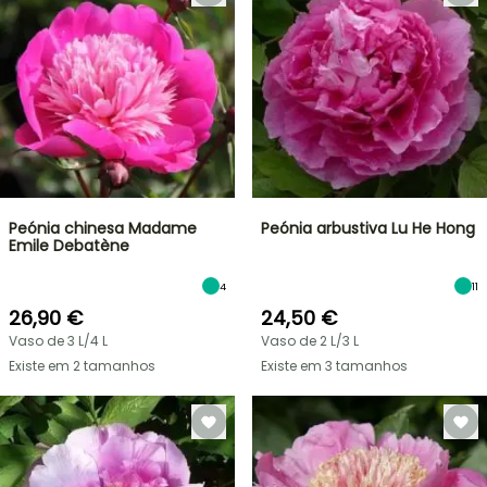
Peónia chinesa Madame
Peónia arbustiva Lu He Hong
Emile Debatène
4
11
26,90 €
24,50 €
Vaso de 3 L/4 L
Vaso de 2 L/3 L
Existe em 2 tamanhos
Existe em 3 tamanhos