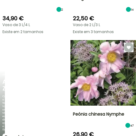
2
14
34,90 €
22,50 €
Vaso de 3 L/4 L
Vaso de 2 L/3 L
Existe em 2 tamanhos
Existe em 3 tamanhos
NOVO
AGAPANTHUS
ZAMBEZI
Quando
a
folhagem
torna-
se
tão
Peónia chinesa Nymphe
espetacular
do
que
47
a
floração!
26,90 €