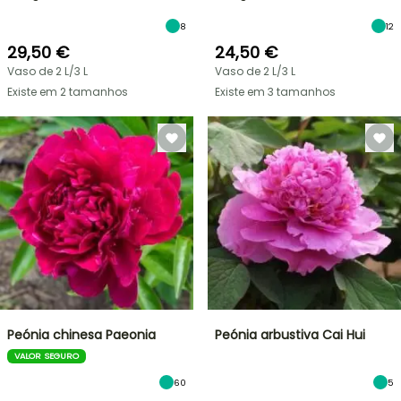
8
12
29,50 €
24,50 €
Vaso de 2 L/3 L
Vaso de 2 L/3 L
Existe em 2 tamanhos
Existe em 3 tamanhos
Peónia chinesa Paeonia
Peónia arbustiva Cai Hui
VALOR SEGURO
60
5