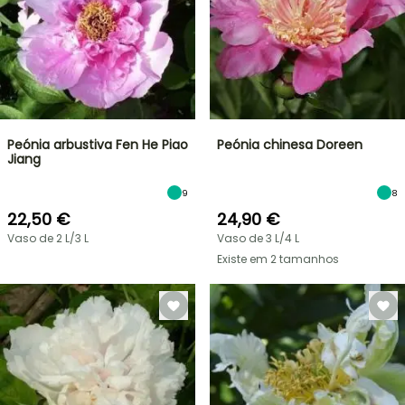
Peónia arbustiva Fen He Piao
Peónia chinesa Doreen
Jiang
9
8
22,50 €
24,90 €
Vaso de 2 L/3 L
Vaso de 3 L/4 L
Existe em 2 tamanhos