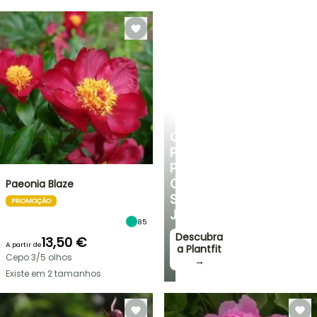
PLANTFIT
CONSELHOS
PERSONALIZADOS
PARA
O
Paeonia Blaze
SEU
PROMOÇÃO
JARDIM
85
Descubra
13,50 €
A partir de
a Plantfit
Cepo 3/5 olhos
→
Existe em 2 tamanhos