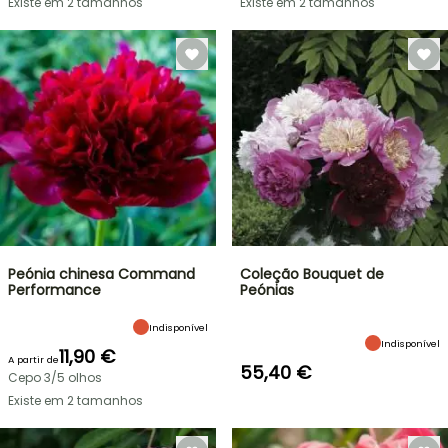
Existe em 2 tamanhos
Existe em 2 tamanhos
Peónia chinesa Command
Coleção Bouquet de
Performance
Peónias
Indisponível
Indisponível
11,90 €
A partir de
55,40 €
Cepo 3/5 olhos
Existe em 2 tamanhos