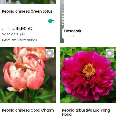
JARDIM
Com
as
Peónia chinesa Green Lotus
nossas
plantas
trepadeiras
2
mais
bonitas!
15,90 €
A partir de
Descobrir
Vaso de 3 L/4 L
→
Existe em 2 tamanhos
Peónia chinesa Coral Charm
Peónia arbustiva Luo Yang
Hong