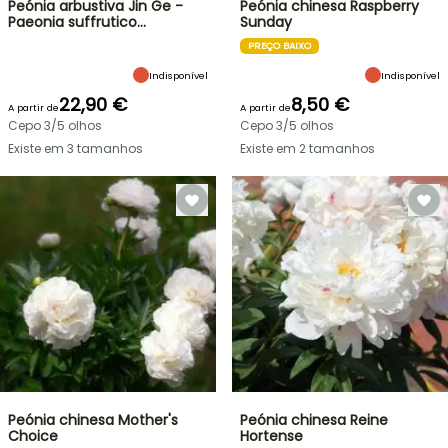
Peónia arbustiva Jin Ge -
Peónia chinesa Raspberry
Paeonia suffrutico…
Sunday
PREÇO BAIXO
Indisponível
Indisponível
22,90 €
8,50 €
A partir de
A partir de
Cepo 3/5 olhos
Cepo 3/5 olhos
Existe em 3 tamanhos
Existe em 2 tamanhos
Peónia chinesa Mother's
Peónia chinesa Reine
Choice
Hortense