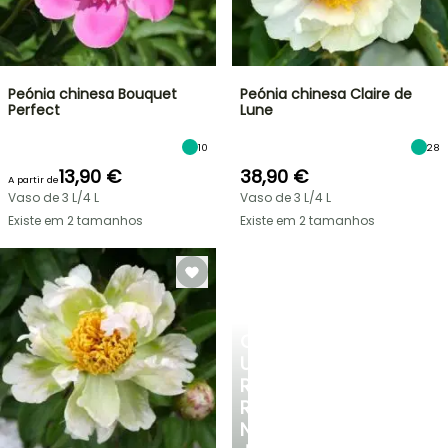
Peónia chinesa Bouquet
Peónia chinesa Claire de
Perfect
Lune
10
28
13,90 €
38,90 €
A partir de
Vaso de 3 L/4 L
Vaso de 3 L/4 L
Existe em 2 tamanhos
Existe em 2 tamanhos
CRIE
UM
RECANTO
REFRESCANTE
NO