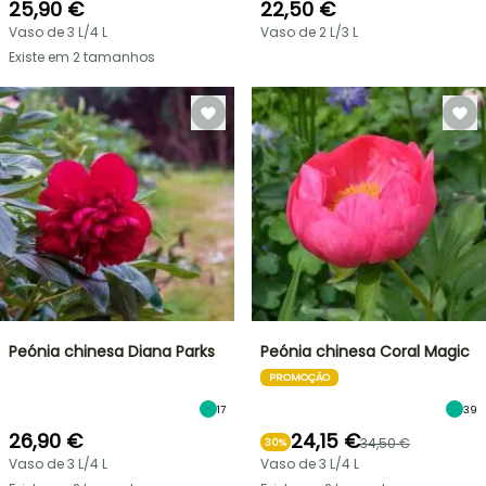
25,90 €
22,50 €
Vaso de 3 L/4 L
Vaso de 2 L/3 L
Existe em 2 tamanhos
Peónia chinesa Diana Parks
Peónia chinesa Coral Magic
PROMOÇÃO
17
39
26,90 €
24,15 €
34,50 €
30%
Vaso de 3 L/4 L
Vaso de 3 L/4 L