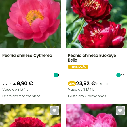
Peónia chinesa Cytherea
Peónia chinesa Buckeye
Belle
PROMOÇÃO
1
50
9,90 €
23,92 €
29,90 €
20%
A partir de
Vaso de 3 L/4 L
Vaso de 3 L/4 L
Existe em 2 tamanhos
Existe em 2 tamanhos