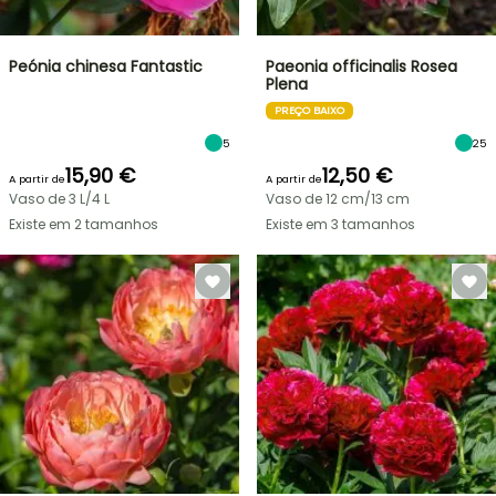
Peónia chinesa Fantastic
Paeonia officinalis Rosea
Plena
PREÇO BAIXO
5
25
15,90 €
12,50 €
A partir de
A partir de
Vaso de 3 L/4 L
Vaso de 12 cm/13 cm
Existe em 2 tamanhos
Existe em 3 tamanhos