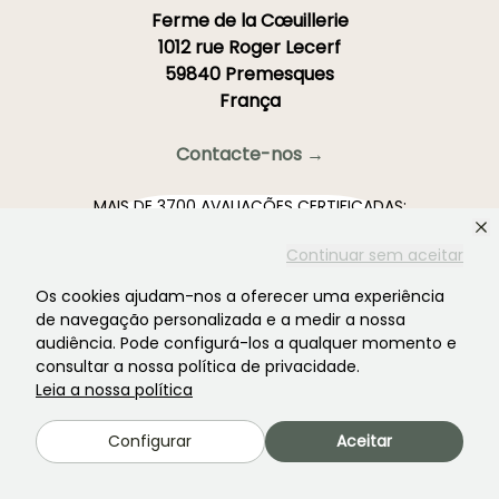
Ferme de la Cœuillerie
1012 rue Roger Lecerf
59840 Premesques
França
Contacte-nos →
MAIS DE 3700 AVALIAÇÕES CERTIFICADAS:
A SUA EXPERIÊNCIA É IMPORTANTE PARA
NÓS
Continuar sem aceitar
Os cookies ajudam-nos a oferecer uma experiência
4,4/5
de navegação personalizada e a medir a nossa
audiência. Pode configurá-los a qualquer momento e
consultar a nossa política de privacidade.
Leia a nossa política
Todas as avaliações →
Configurar
Aceitar
A newsletter preferida dos jardins. →
Receba as nossas novidades e ideias para aproveitar o