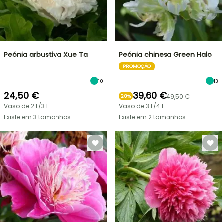
Peónia arbustiva Xue Ta
Peónia chinesa Green Halo
PROMOÇÃO
10
13
24,50 €
39,60 €
49,50 €
20%
Vaso de 2 L/3 L
Vaso de 3 L/4 L
Existe em 3 tamanhos
Existe em 2 tamanhos