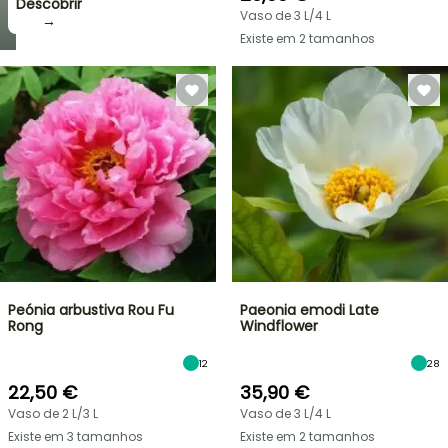
Descobrir
Vaso de 3 L/4 L
→
Existe em 2 tamanhos
Peónia arbustiva Rou Fu
Paeonia emodi Late
Rong
Windflower
12
28
22,50 €
35,90 €
Vaso de 2 L/3 L
Vaso de 3 L/4 L
Existe em 3 tamanhos
Existe em 2 tamanhos