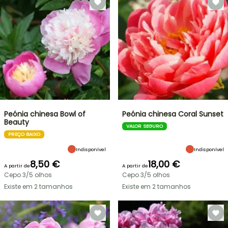
Peónia chinesa Bowl of
Peónia chinesa Coral Sunset
Beauty
VALOR SEGURO
PREÇO BAIXO
Indisponível
Indisponível
8,50 €
18,00 €
A partir de
A partir de
Cepo 3/5 olhos
Cepo 3/5 olhos
Existe em 2 tamanhos
Existe em 2 tamanhos