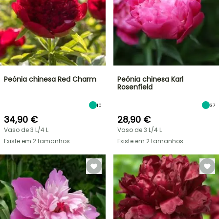
Peónia chinesa Red Charm
Peónia chinesa Karl
Rosenfield
10
37
34,90 €
28,90 €
Vaso de 3 L/4 L
Vaso de 3 L/4 L
Existe em 2 tamanhos
Existe em 2 tamanhos
VENDAS
RELÂMPAGO
ATÉ
BULBOS
30%
DE