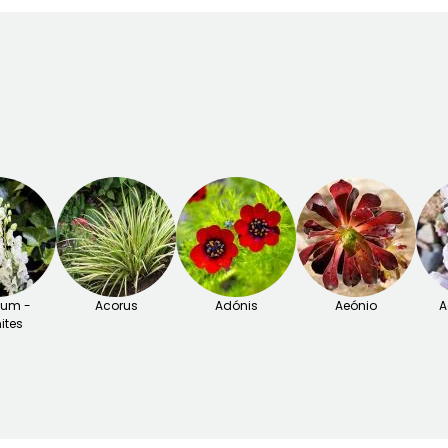
tum -
Acorus
Adónis
Aeónio
A
ites