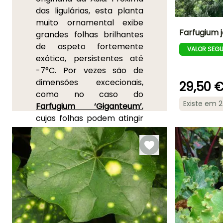
das ligulárias, esta planta
muito ornamental exibe
Farfugium 
grandes folhas brilhantes
de aspeto fortemente
VALOR SEG
Altura à
exótico, persistentes até
maturidade
80 cm
-7°C. Por vezes são de
dimensões excecionais,
29,50 
como no caso do
Existe em 
Farfugium ‘Giganteum’
,
Período de floraç
cujas folhas podem atingir
Outubro à
45 cm de largura. Uma
Novembro
floração outonal em forma
de pequenas margaridas
amarelas confirma a
pertença desta perene à
grande família das
Asteráceas. A fantasia está
presente nesta planta