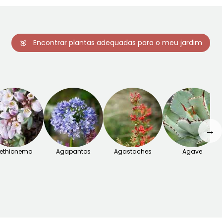
Encontrar plantas adequadas para o meu jardim
→
ethionema
Agapantos
Agastaches
Agave