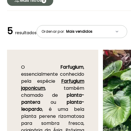
Mais filtros
9
5
Ordenar por:
resultados
O
Farfugium
,
essencialmente conhecido
pela espécie
Farfugium
japonicum
, também
chamado de
planta-
pantera
ou
planta-
leopardo
, é uma bela
planta perene rizomatosa
para sombra fresca,
originária da Ásia. Próxima