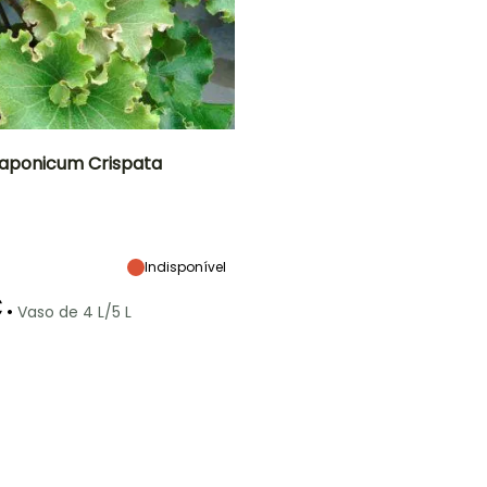
japonicum Crispata
Largura à
Exposição
maturidade
Semi-sombra,
60 cm
Sombra
Indisponível
€
•
Vaso de 4 L/5 L
ão
Período razoável de
Rusticidade
plantação
Até -9,5°C
Março à Maio,
Setembro à
Novembro