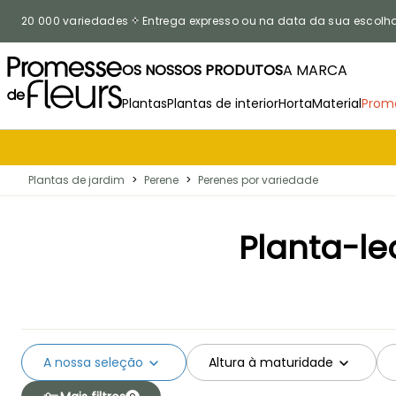
Ir para o Conteúdo
20 000 variedades
Entrega expresso ou na data da sua escolh
OS NOSSOS PRODUTOS
A MARCA
Plantas
Plantas de interior
Horta
Material
Prom
Plantas de jardim
>
Perene
>
Perenes por variedade
Planta-l
A nossa seleção
Altura à maturidade