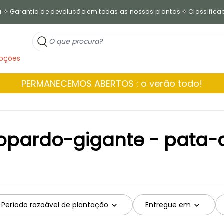
a
Garantia de devolução em todas as nossas plantas
Classificaç
oções
PERMANECEMOS ABERTOS : o verão todo!
eopardo-gigante - pata-
Período razoável de plantação
Entregue em