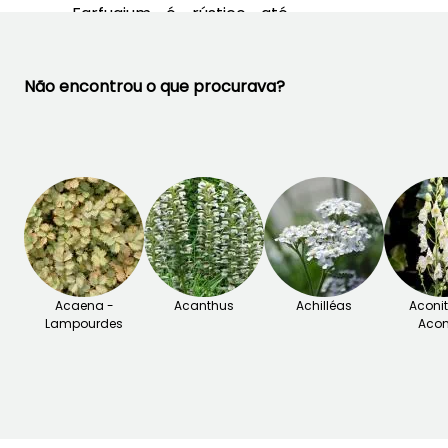
Farfugium é rústico até
-12°C!
Consulte o nosso dossiê
completo
"Farfugium
Não encontrou o que procurava?
japonicum: plantar, cultivar
e cuidar"
Acaena -
Acanthus
Achilléas
Aconi
Lampourdes
Acon