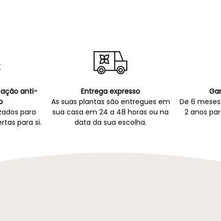
icação anti-
Entrega expresso
Gar
o
As suas plantas são entregues em
De 6 meses 
zados para
sua casa em 24 a 48 horas ou na
2 anos par
rtas para si.
data da sua escolha.