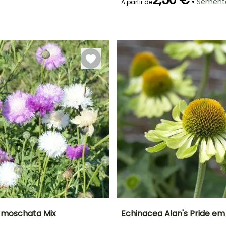
•
Sement
A partir de
Emergência
90 dias
 moschata Mix
Echinacea Alan's Pride e