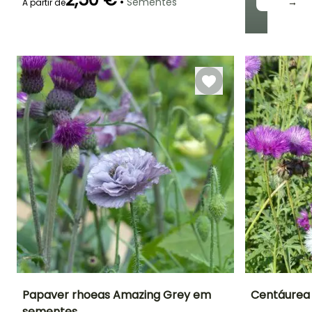
•
Sementes
→
A partir de
Emergência
22 dias
Papaver rhoeas Amazing Grey em
Centáurea
sementes