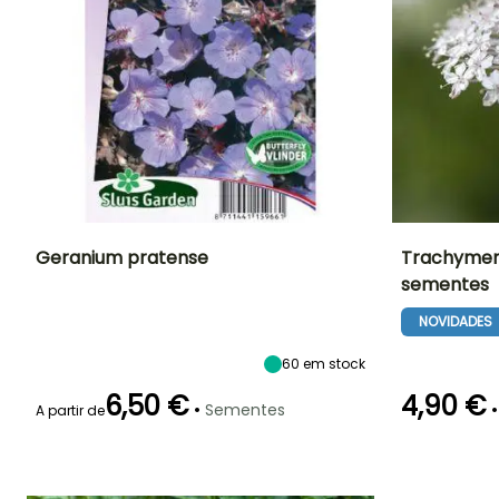
Geranium pratense
Trachymen
sementes
Período de floração
Altura à
Exposição
Período de floraç
maturidade
Sol, Semi-
NOVIDADES
50 cm
sombra
Junho à
Junho à
Agosto
Setembro
60
em stock
6,50 €
4,90 €
•
•
Sementes
A partir de
Emergência
Emergência
20 dias
17 dias