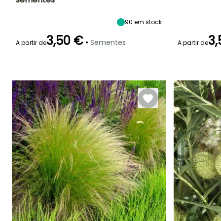
Período de floração
Altura à
Exposição
Período de floraç
maturidade
Sol
60 cm
90
em stock
Junho à
Junho à
Agosto
Setembro
3,50 €
3,
•
Sementes
A partir de
A partir de
Emergência
Modo de
Emergência
semeadura
18 dias
20 dias
Semeadura
sem proteção