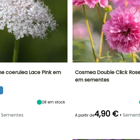
e coerulea Lace Pink em
Cosmea Double Click Ros
em sementes
ão
Altura à
Exposição
Período de floração
Altura à
maturidade
maturidade
Sol, Semi-
60 cm
90 cm
sombra
Junho à
Outubro
28
em stock
4,90 €
•
Sementes
Sement
A partir de
Modo de
Emergência
semeadura
15 dias
Semeadura