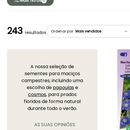
Mais filtros
17
243
Ordenar por:
resultados
A nossa seleção de
sementes para maciços
campestres, incluindo uma
escolha de
papoulas
e
cosmos
, para prados
floridos de forma natural
durante todo o verão.
AS SUAS OPINIÕES