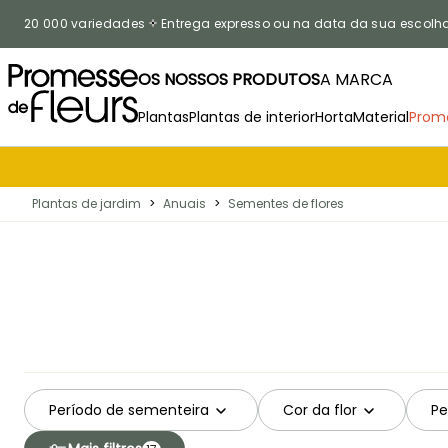
Ir para o Conteúdo
20 000 variedades
Entrega expresso ou na data da sua escolh
OS NOSSOS PRODUTOS
A MARCA
Plantas
Plantas de interior
Horta
Material
Prom
Plantas de jardim
>
Anuais
>
Sementes de flores
Período de sementeira
Cor da flor
Pe