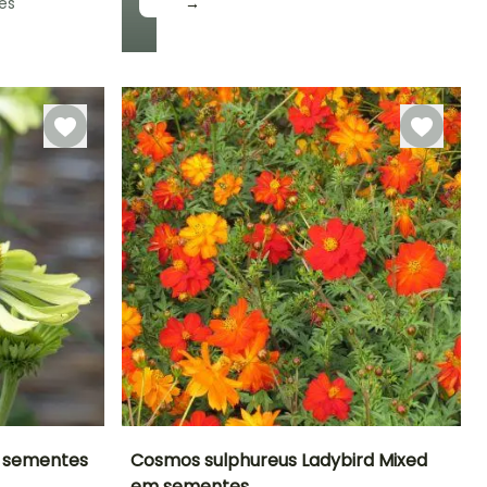
es
→
m sementes
Cosmos sulphureus Ladybird Mixed
em sementes