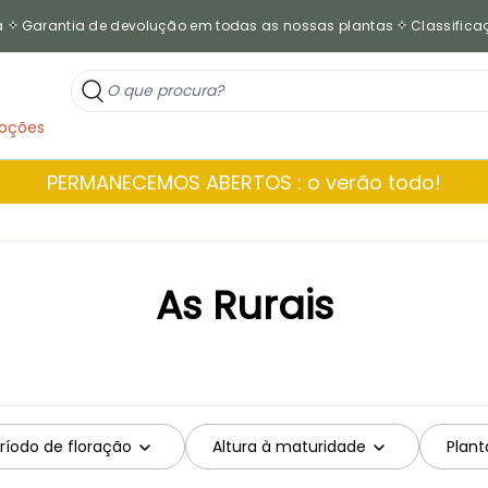
a
Garantia de devolução em todas as nossas plantas
Classificaç
oções
PERMANECEMOS ABERTOS : o verão todo!
As Rurais
ríodo de floração
Altura à maturidade
Plant