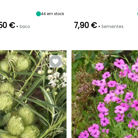
ão
Altura à
Exposição
Período de floração
Altura à
maturidade
maturidade
Sol
60 cm
65 cm
44
em stock
Julho à
Outubro
50 €
7,90 €
•
•
Saco
Sementes
Modo de
Emergência
Modo de
semeadura
semeadura
17 dias
Semeadura
Semeadura
sem proteção,
sem proteção,
Semeadura
Semeadura
em abrigo
em abrigo