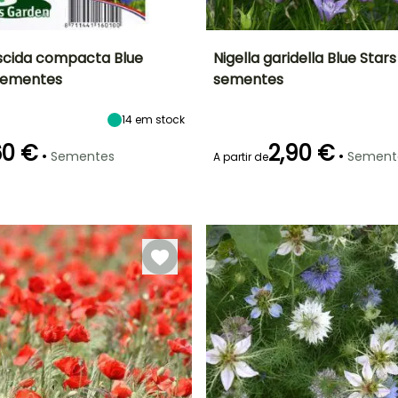
iscida compacta Blue
Nigella garidella Blue Star
sementes
sementes
ão
Altura à
Exposição
Período de floração
Altura à
maturidade
maturidade
Sol
25 cm
30 cm
14
em stock
Julho à
Setembro
60 €
2,90 €
•
•
Sementes
Sement
A partir de
Emergência
14 dias