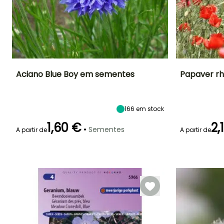
Aciano Blue Boy em sementes
Papaver r
Período de floração
Altura à
Exposição
Período de floraç
maturidade
Sol
80 cm
166
em stock
Junho à
Junho à
Agosto
Agosto
1,60 €
2,
•
Sementes
A partir de
A partir de
Emergência
Emergência
18 dias
20 dias