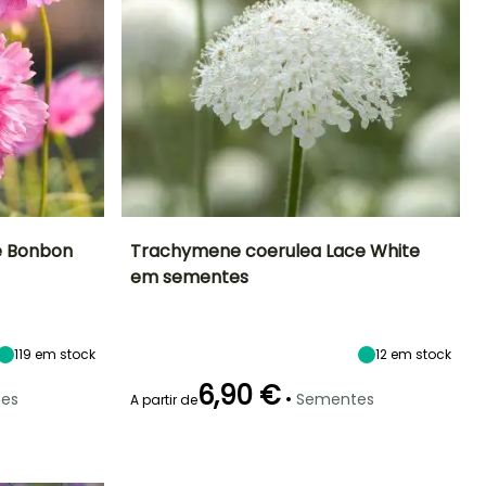
e Bonbon
Trachymene coerulea Lace White
em sementes
Exposição
Período de floração
Altura à
Exposição
maturidade
Sol
Sol, Semi-
60 cm
sombra
Junho à
Setembro
119
em stock
12
em stock
6,90 €
•
es
Sementes
A partir de
Emergência
Modo de
semeadura
17 dias
Semeadura