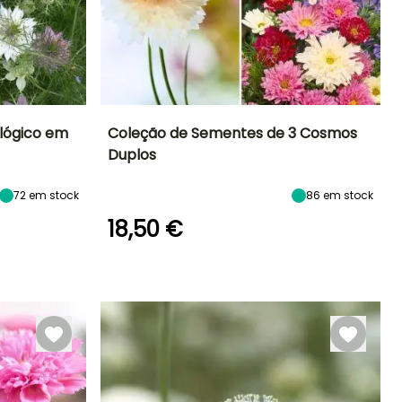
ológico em
Coleção de Sementes de 3 Cosmos
Duplos
Exposição
Período de floração
Altura à
Exposição
maturidade
Sol
Sol
80 cm
72
em stock
86
em stock
Julho à
Outubro
18,50 €
Modo de
semeadura
Semeadura
em abrigo