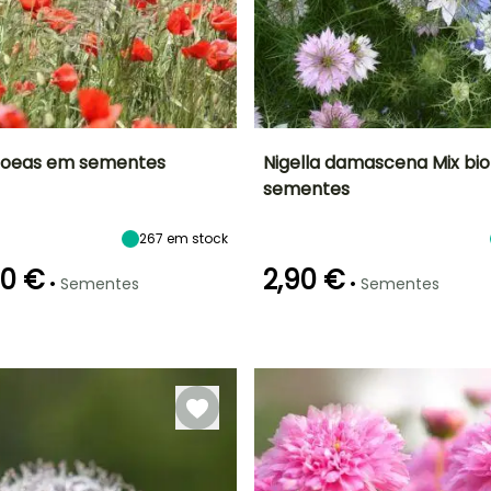
hoeas em sementes
Nigella damascena Mix bi
sementes
ão
Altura à
Exposição
Período de floração
Altura à
maturidade
maturidade
Sol
60 cm
50 cm
267
em stock
Junho à
Agosto
10 €
2,90 €
•
•
Sementes
Sementes
Modo de
Emergência
Modo de
semeadura
semeadura
14 dias
Semeadura
Semeadura
sem proteção
sem proteção