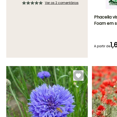
Ver os 2 comentários
Phacelia v
Foam em 
Período de floraç
Junho à
Setembro
1,
A partir de
Emergência
14 dias