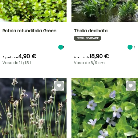
Rotala rotundifolia Green
Thalia dealbata
EXCLUSIVIDADE
1
16
4,90 €
18,90 €
A partir de
A partir de
Vaso de 1 L/1,5 L
Vaso de 8/9 cm