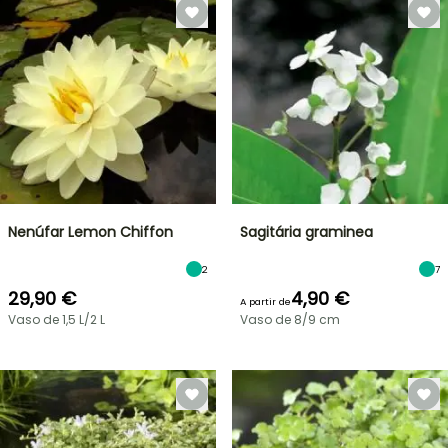
Nenúfar Lemon Chiffon
Sagitária graminea
2
7
29,90 €
4,90 €
A partir de
Vaso de 1,5 L/2 L
Vaso de 8/9 cm