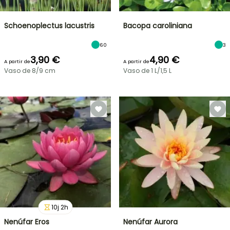
Schoenoplectus lacustris
Bacopa caroliniana
60
3
3,90 €
4,90 €
A partir de
A partir de
Vaso de 8/9 cm
Vaso de 1 L/1,5 L
10
j
2
h
Nenúfar Eros
Nenúfar Aurora