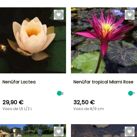
Nenúfar Lactea
Nenúfar tropical Miami Rose
2
7
29,90 €
32,50 €
Vaso de 1,5 L/2 L
Vaso de 8/9 cm