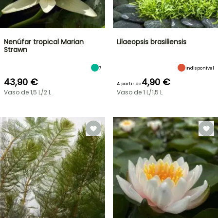
Nenúfar tropical Marian
Lilaeopsis brasiliensis
Strawn
7
Indisponível
43,90 €
4,90 €
A partir de
Vaso de 1,5 L/2 L
Vaso de 1 L/1,5 L