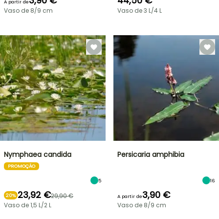
3,90 €
44,50 €
A partir de
Vaso de 8/9 cm
Vaso de 3 L/4 L
Nymphaea candida
Persicaria amphibia
PROMOÇÃO
5
16
23,92 €
3,90 €
29,90 €
20%
A partir de
Vaso de 1,5 L/2 L
Vaso de 8/9 cm