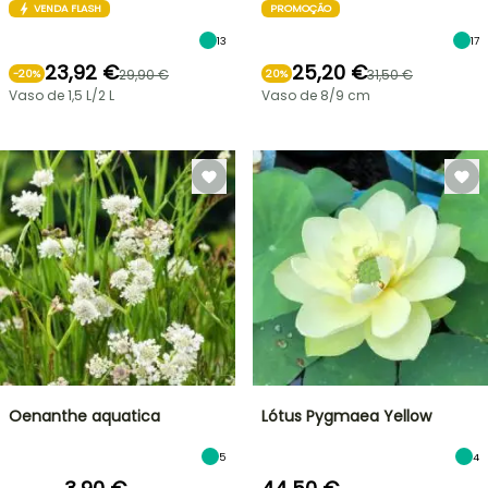
VENDA FLASH
PROMOÇÃO
13
17
23,92 €
25,20 €
29,90 €
31,50 €
-
20
%
20%
Vaso de 1,5 L/2 L
Vaso de 8/9 cm
Oenanthe aquatica
Lótus Pygmaea Yellow
5
4