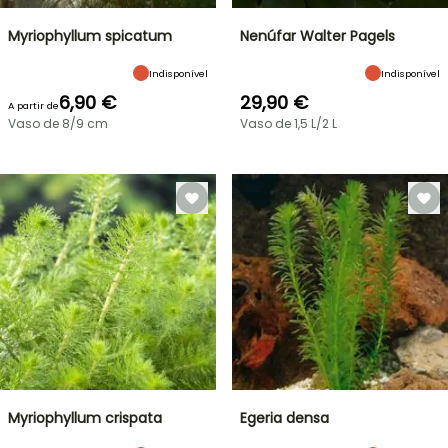
Myriophyllum spicatum
Nenúfar Walter Pagels
Indisponível
Indisponível
6,90 €
29,90 €
A partir de
Vaso de 8/9 cm
Vaso de 1,5 L/2 L
Myriophyllum crispata
Egeria densa