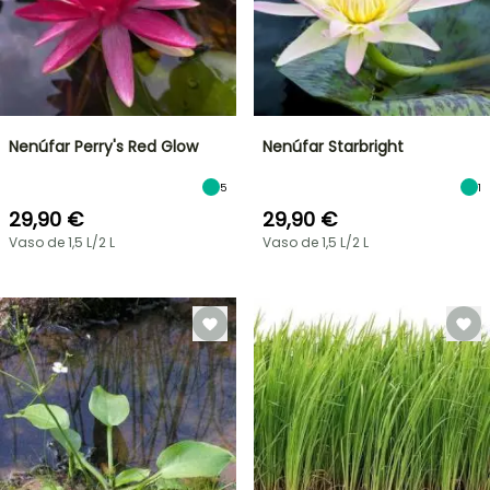
Nenúfar Perry's Red Glow
Nenúfar Starbright
5
1
29,90 €
29,90 €
Vaso de 1,5 L/2 L
Vaso de 1,5 L/2 L