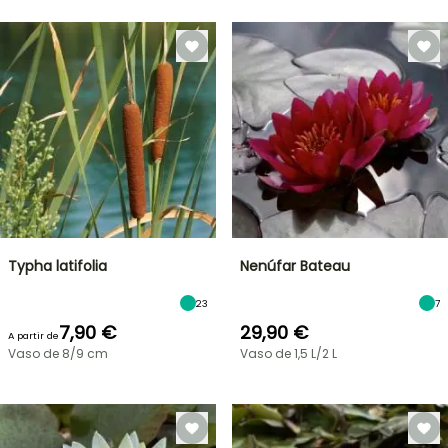
Typha latifolia
Nenúfar Bateau
23
7
7,90 €
29,90 €
A partir de
Vaso de 8/9 cm
Vaso de 1,5 L/2 L