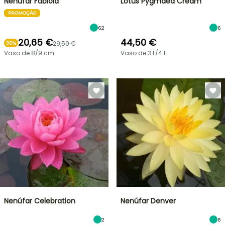
Nenúfar Fabiola
Lótus Pygmaea Cream
PROMOÇÃO
62
6
20,65 €
44,50 €
29,50 €
30%
Vaso de 8/9 cm
Vaso de 3 L/4 L
Nenúfar Celebration
Nenúfar Denver
2
6