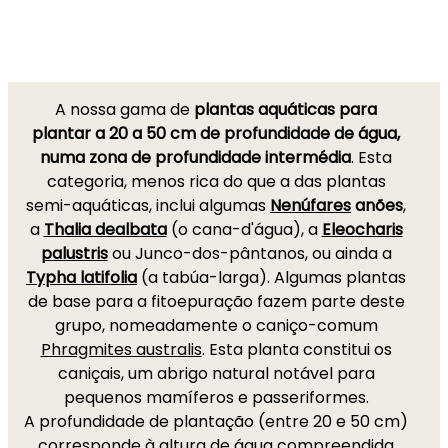
A nossa gama de
plantas aquáticas para
plantar a 20 a 50 cm de profundidade de água,
numa zona de profundidade intermédia
. Esta
categoria, menos rica do que a das plantas
semi-aquáticas, inclui algumas
Nenúfares
anões
,
a
Thalia dealbata
(o cana-d'água), a
Eleocharis
palustris
ou Junco-dos-pântanos, ou ainda a
Typha latifolia
(a tabúa-larga). Algumas plantas
de base para a fitoepuração fazem parte deste
grupo, nomeadamente o caniço-comum
Phragmites australis
. Esta planta constitui os
caniçais, um abrigo natural notável para
pequenos mamíferos e passeriformes.
A profundidade de plantação (entre 20 e 50 cm)
corresponde à altura de água compreendida