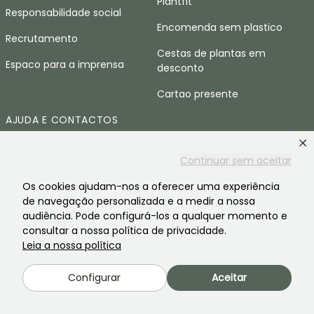
Plantfit
Responsabilidade social
Encomenda sem plastico
Recrutamento
Cestas de plantas em
Espaco para a imprensa
desconto
Cartao presente
AJUDA E CONTACTOS
Perguntas frequentes
Continuar sem aceitar
Contacte-nos
Os cookies ajudam-nos a oferecer uma experiência
de navegação personalizada e a medir a nossa
IDIOMAS
audiência. Pode configurá-los a qualquer momento e
consultar a nossa política de privacidade.
Promessedefleurs.com
Leia a nossa política
Promessedefleurs.ie
Configurar
Aceitar
Promessedefleurs.de