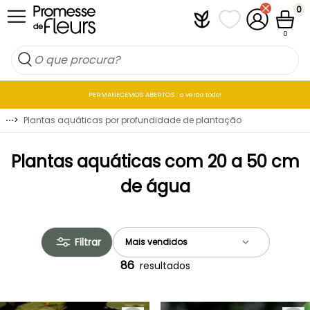
Ir para o Conteúdo
0
Plantfit
As minhas listas 
A minha co
Carrin
0
PERMANECEMOS ABERTOS : o verão todo!
⋯
>
Plantas aquáticas por profundidade de plantação
Plantas aquáticas com 20 a 50 cm
de água
Filtrar
86
resultados