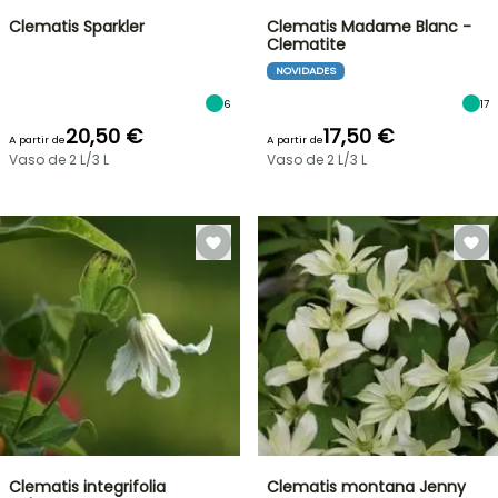
Clematis Sparkler
Clematis Madame Blanc -
Clematite
NOVIDADES
6
17
20,50 €
17,50 €
A partir de
A partir de
Vaso de 2 L/3 L
Vaso de 2 L/3 L
Clematis integrifolia
Clematis montana Jenny