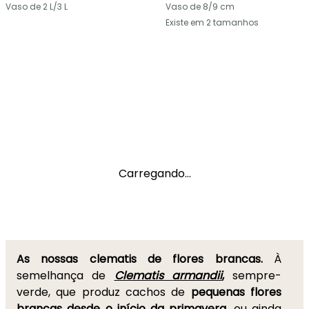
Vaso de 2 L/3 L
Vaso de 8/9 cm
Existe em 2 tamanhos
Carregando...
As nossas clematis de flores brancas.
À
semelhança de
Clematis armandii
,
sempre-
verde, que produz cachos de
pequenas flores
brancas desde o início da primavera
, ou ainda