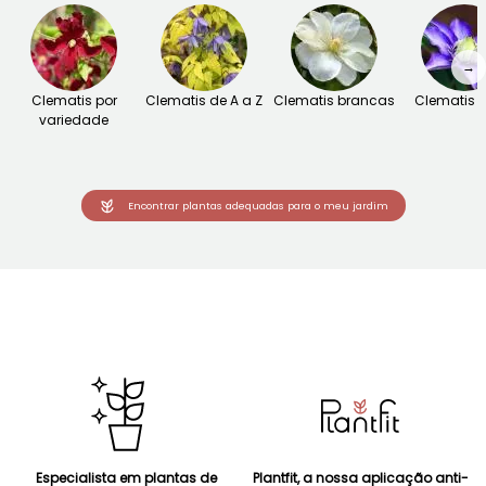
→
Clematis por
Clematis de A a Z
Clematis brancas
Clematis a
variedade
Encontrar plantas adequadas para o meu jardim
Especialista em plantas de
Plantfit, a nossa aplicação anti-