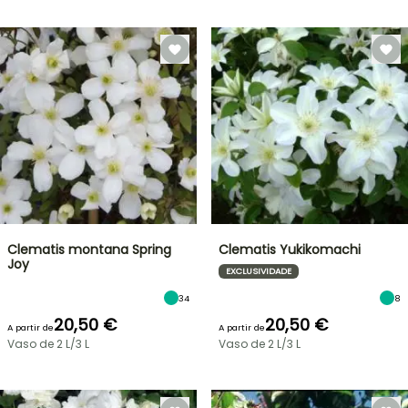
Clematis montana Spring
Clematis Yukikomachi
Joy
EXCLUSIVIDADE
34
8
20,50 €
20,50 €
A partir de
A partir de
Vaso de 2 L/3 L
Vaso de 2 L/3 L