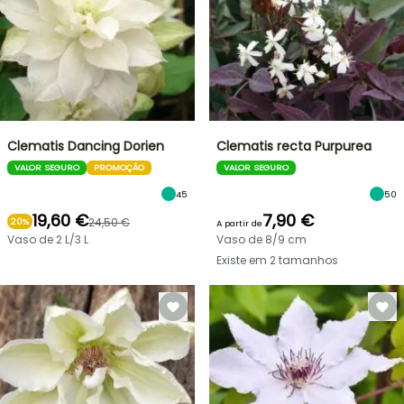
Clematis Dancing Dorien
Clematis recta Purpurea
VALOR SEGURO
PROMOÇÃO
VALOR SEGURO
45
50
19,60 €
7,90 €
24,50 €
20%
A partir de
Vaso de 2 L/3 L
Vaso de 8/9 cm
Existe em 2 tamanhos
VENDAS
RELÂMPAGO
ATÉ
BULBOS
30%
DE
PRIMAVERA