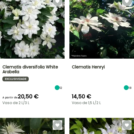
Clematis diversifolia White
Clematis Henryi
Arabella
EXCLUSIVIDADE
12
18
20,50 €
14,50 €
A partir de
Vaso de 2 L/3 L
Vaso de 1,5 L/2 L