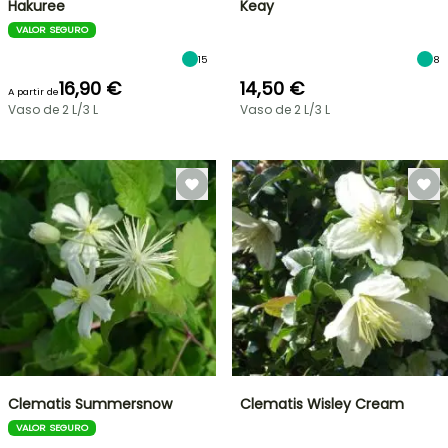
Hakuree
Keay
VALOR SEGURO
15
8
16,90 €
14,50 €
A partir de
Vaso de 2 L/3 L
Vaso de 2 L/3 L
Clematis Summersnow
Clematis Wisley Cream
VALOR SEGURO