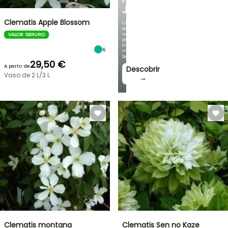
JARDIM
Clematis Apple Blossom
Com
as
nossas
VALOR SEGURO
plantas
trepadeiras
6
mais
bonitas!
29,50 €
A partir de
Descobrir
Vaso de 2 L/3 L
→
Clematis montana
Clematis Sen no Kaze