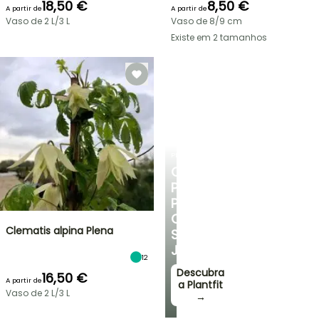
18,50 €
8,50 €
A partir de
A partir de
Vaso de 2 L/3 L
Vaso de 8/9 cm
Existe em 2 tamanhos
PLANTFIT
CONSELHOS
PERSONALIZADOS
PARA
O
Clematis alpina Plena
SEU
JARDIM
12
Descubra
16,50 €
A partir de
a Plantfit
Vaso de 2 L/3 L
→