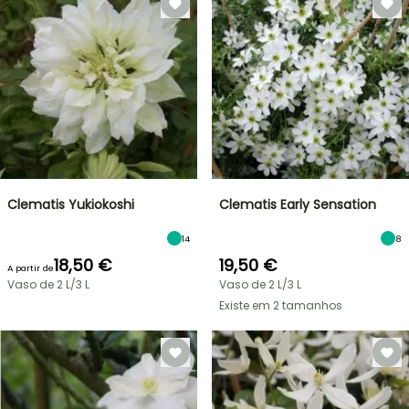
Clematis Yukiokoshi
Clematis Early Sensation
14
8
18,50 €
19,50 €
A partir de
Vaso de 2 L/3 L
Vaso de 2 L/3 L
Existe em 2 tamanhos