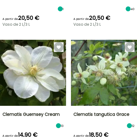
1
40
20,50 €
20,50 €
A partir de
A partir de
Vaso de 2 L/3 L
Vaso de 2 L/3 L
Clematis Guernsey Cream
Clematis tangutica Grace
13
12
14,90 €
18,50 €
A partir de
A partir de