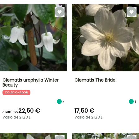
Clematis urophylla Winter
Clematis The Bride
Beauty
COLECIONADOR
14
13
22,50 €
17,50 €
A partir de
Vaso de 2 L/3 L
Vaso de 2 L/3 L