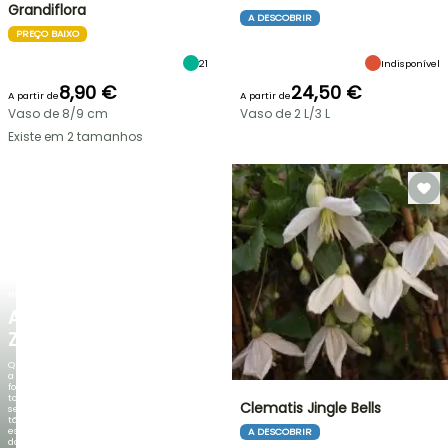
Grandiflora
A DESCOBRIR
PREÇO BAIXO
21
Indisponível
8,90 €
24,50 €
A partir de
A partir de
Vaso de 8/9 cm
Vaso de 2 L/3 L
Existe em 2 tamanhos
NOVO
AGAPANTHUS
ZAMBEZI
Quando
a
folhagem
torna-
Clematis Jingle Bells
se
tão
espetacular
A DESCOBRIR
do