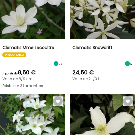
Clematis Mme Lecoultre
Clematis Snowdrift
PREÇO BAIXO
98
12
8,50 €
24,50 €
A partir de
Vaso de 8/9 cm
Vaso de 2 L/3 L
Existe em 3 tamanhos