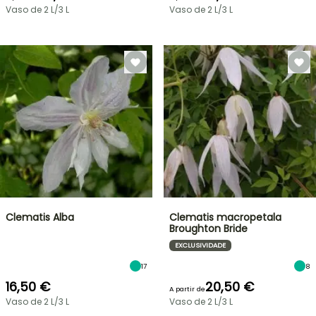
Vaso de 2 L/3 L
Vaso de 2 L/3 L
Clematis Alba
Clematis macropetala
Broughton Bride
EXCLUSIVIDADE
17
8
16,50 €
20,50 €
A partir de
Vaso de 2 L/3 L
Vaso de 2 L/3 L