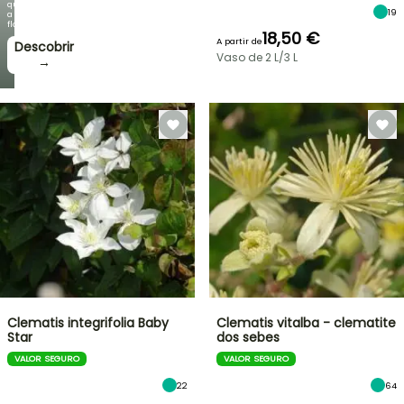
que
19
a
floração!
18,50 €
A partir de
Descobrir
Vaso de 2 L/3 L
→
Clematis integrifolia Baby
Clematis vitalba - clematite
Star
dos sebes
VALOR SEGURO
VALOR SEGURO
22
64