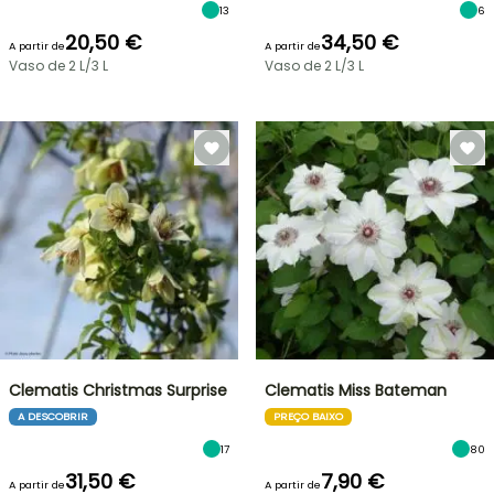
13
6
20,50 €
34,50 €
A partir de
A partir de
Vaso de 2 L/3 L
Vaso de 2 L/3 L
Clematis Christmas Surprise
Clematis Miss Bateman
A DESCOBRIR
PREÇO BAIXO
17
80
31,50 €
7,90 €
A partir de
A partir de