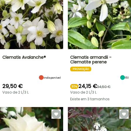
Clematis Avalanche®
Clematis armandii -
Clematite perene
PROMOÇÃO
Indisponível
151
29,50 €
24,15 €
34,50 €
30%
Vaso de 2 L/3 L
Vaso de 2 L/3 L
Existe em 3 tamanhos