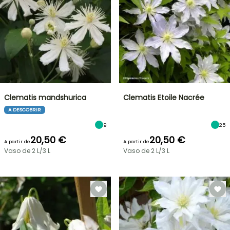
Clematis mandshurica
Clematis Etoile Nacrée
A DESCOBRIR
9
25
20,50 €
20,50 €
A partir de
A partir de
Vaso de 2 L/3 L
Vaso de 2 L/3 L