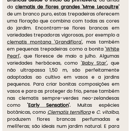
da
clematis de flores grandes 'Mme Lecoultre'
de um branco puro, estas trepadeiras oferecem
uma floração que combina com todas as cores
do jardim. Encontram-se flores brancas em
variedades trepadoras vigorosas, por exemplo a
clematis montana 'Grandiflora'
, mas também
em pequenas trepadeiras como a bonita
'White
Pearl',
que floresce de maio a julho. Algumas
variedades herbáceas, como
'Baby Star'
, que
não ultrapassa 1,50 m, são perfeitamente
adaptadas ao cultivo em vasos e a jardins
pequenos. Para criar bonitas composições em
vasos e para as proteger do frio, pense também
nas clematis sempre-verdes neo-zelandesas
como
'
Early Sensation
'.
Muitas espécies
botânicas, como
Clematis terniflora
e
C. vitalba
,
produzem flores brancas perfumadas e
melíferas; são ideais num jardim natural. E para