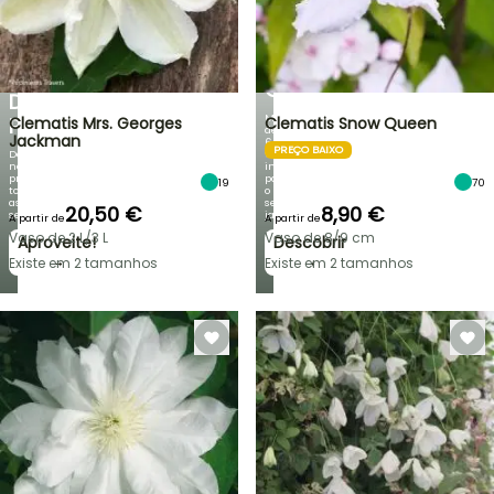
DE
NOVIDADES
DESCONTO
DA
NUMA
IRIS
SELEÇÃO
GERMANICA
DE
Mais
PLANTAS!
Clematis Mrs. Georges
Clematis Snow Queen
de
Jackman
60
PREÇO BAIXO
Descubra
variedades
novas
inéditas
promoções
para
19
70
todas
o
as
seu
20,50 €
8,90 €
semanas
jardim!
A partir de
A partir de
Vaso de 2 L/3 L
Vaso de 8/9 cm
Aproveite!
Descobrir
→
→
Existe em 2 tamanhos
Existe em 2 tamanhos