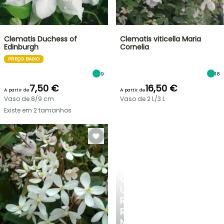
Clematis Duchess of
Clematis viticella Maria
Edinburgh
Cornelia
PREÇO BAIXO
9
18
7,50 €
16,50 €
A partir de
A partir de
Vaso de 8/9 cm
Vaso de 2 L/3 L
Existe em 2 tamanhos
CRIE
UM
RECANTO
REFRESCANTE
NO