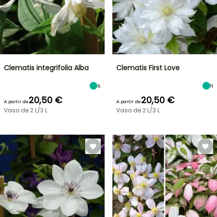
Clematis integrifolia Alba
Clematis First Love
6
11
20,50 €
20,50 €
A partir de
A partir de
Vaso de 2 L/3 L
Vaso de 2 L/3 L