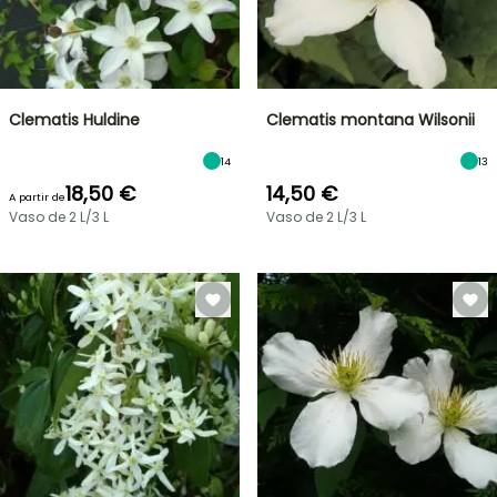
Clematis Huldine
Clematis montana Wilsonii
14
13
18,50 €
14,50 €
A partir de
Vaso de 2 L/3 L
Vaso de 2 L/3 L