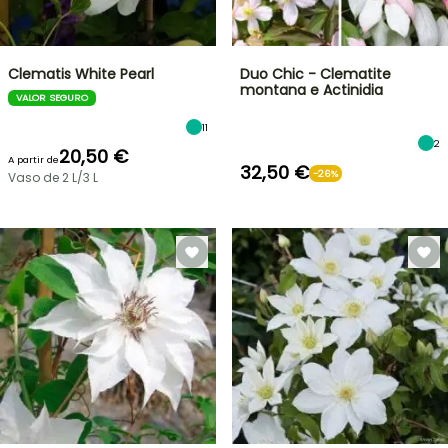
Clematis White Pearl
Duo Chic - Clematite
montana e Actinidia
VALOR SEGURO
11
2
20,50 €
A partir de
32,50 €
-26%
Vaso de 2 L/3 L