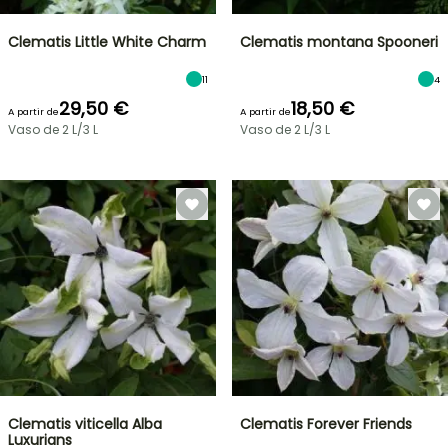
Clematis Little White Charm
Clematis montana Spooneri
11
4
29,50 €
18,50 €
A partir de
A partir de
Vaso de 2 L/3 L
Vaso de 2 L/3 L
Clematis viticella Alba
Clematis Forever Friends
Luxurians