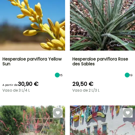
Hesperaloe parviflora Yellow
Hesperaloe parviflora Rose
Sun
des Sables
15
19
30,90 €
29,50 €
A partir de
Vaso de 3 L/4 L
Vaso de 2 L/3 L