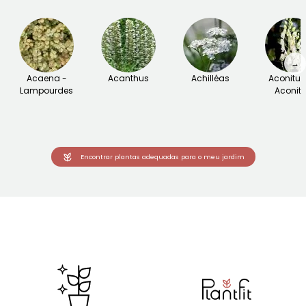
→
Acaena -
Acanthus
Achilléas
Aconitu
Lampourdes
Aconite
Encontrar plantas adequadas para o meu jardim