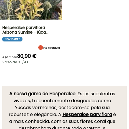
Hesperaloe parviflora
Arizona Sunrise - Iúca…
NOVIDADES
Indisponível
30,90 €
A partir de
Vaso de 3 L/4 L
A nossa gama de Hesperaloe.
Estas suculentas
vivazes, frequentemente designadas como
Yuccas vermelhas, destacam-se pela sua
robustez e elegância. A
Hesperaloe parviflora
é
a mais conhecida, com as suas flores coral que
desabrocham durante todo o verão. A