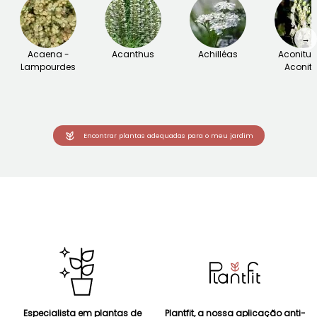
→
Acaena -
Acanthus
Achilléas
Aconitu
Lampourdes
Aconite
Encontrar plantas adequadas para o meu jardim
Especialista em plantas de
Plantfit, a nossa aplicação anti-