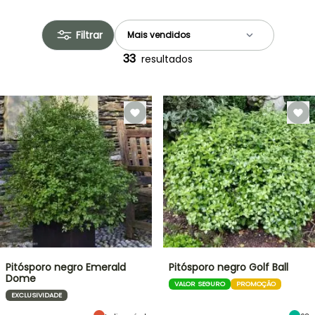
Filtrar
33
resultados
Pitósporo negro Emerald
Pitósporo negro Golf Ball
Dome
VALOR SEGURO
PROMOÇÃO
EXCLUSIVIDADE