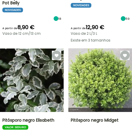
Pot Belly
NOVIDADES
NOVIDADES
18
59
8,90 €
12,90 €
A partir de
A partir de
Vaso de 12 cm/13 cm
Vaso de 2 L/3 L
Existe em 3 tamanhos
Pitósporo negro Elisabeth
Pitósporo negro Midget
VALOR SEGURO