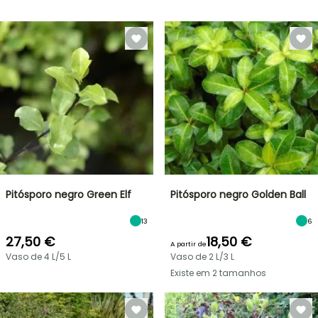
Pitósporo negro Green Elf
Pitósporo negro Golden Ball
13
6
27,50 €
18,50 €
A partir de
Vaso de 4 L/5 L
Vaso de 2 L/3 L
Existe em 2 tamanhos