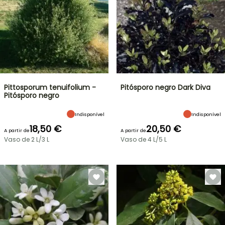
Pittosporum tenuifolium -
Pitósporo negro Dark Diva
Pitósporo negro
Indisponível
Indisponível
18,50 €
20,50 €
A partir de
A partir de
Vaso de 2 L/3 L
Vaso de 4 L/5 L