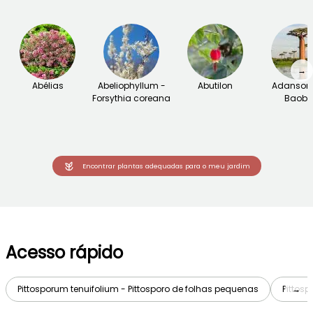
→
Abélias
Abeliophyllum -
Abutilon
Adansoni
Forsythia coreana
Baob
Encontrar plantas adequadas para o meu jardim
Acesso rápido
Pittosporum tenuifolium - Pittosporo de folhas pequenas
Pittosp
→