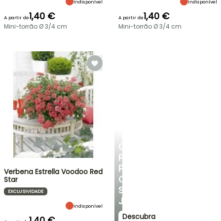
Indisponível
Indisponível
1,40 €
1,40 €
A partir de
A partir de
Mini-torrão Ø 3/4 cm
Mini-torrão Ø 3/4 cm
PLANTFIT
CONSELHOS
PERSONALIZADOS
PARA
Verbena Estrella Voodoo Red
O
Star
SEU
EXCLUSIVIDADE
JARDIM
Indisponível
Descubra
1,40 €