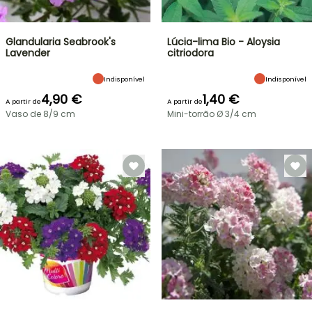
Glandularia Seabrook's
Lúcia-lima Bio - Aloysia
Lavender
citriodora
Indisponível
Indisponível
4,90 €
1,40 €
A partir de
A partir de
Vaso de 8/9 cm
Mini-torrão Ø 3/4 cm