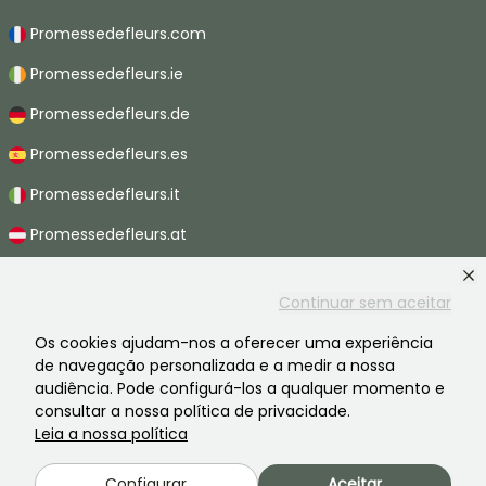
Promessedefleurs.com
Promessedefleurs.ie
Promessedefleurs.de
Promessedefleurs.es
Promessedefleurs.it
Promessedefleurs.at
Promessedefleurs.nl
Continuar sem aceitar
Promessedefleurs.be
Os cookies ajudam-nos a oferecer uma experiência
Promessedefleurs.ch
de navegação personalizada e a medir a nossa
audiência. Pode configurá-los a qualquer momento e
consultar a nossa política de privacidade.
Leia a nossa política
2026 ©Promesse de fleurs - Todos os direitos reservados.
Avisos legais
-
CGV
-
Privacidade
Configurar
Aceitar