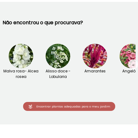
Não encontrou o que procurava?
→
Malva rosa- Alcea
Alisso doce -
Amarantes
Angelón
rosea
Lobularia
Encontrar plantas adequadas para o meu jardim