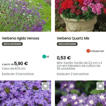
Verbena rigida Venosa
Verbena Quartz Mix
EXCLUSIVIDADE
EXCLUSIVIDADE
Indisponível
0,53 €
45
5,90 €
Mini-torrão: torrão de 2,2 cm x 2
A partir de
cm em tabuleiro de cultivo de
Vaso de 8/9 cm
35 unidades
Existe em 3 tamanhos
Existe em 2 tamanhos
VENDAS
RELÂMPAGO
ATÉ
BULBOS