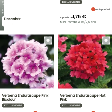
espetacular
EXCLUSIVIDADE
do
que
Indisponível
a
floração!
1,75 €
A partir de
Descobrir
Mini-torrão Ø 1,5/2,5 cm
→
Verbena Endurascape Pink
Verbena Endurascape Hot
Bicolour
Pink
EXCLUSIVIDADE
EXCLUSIVIDADE