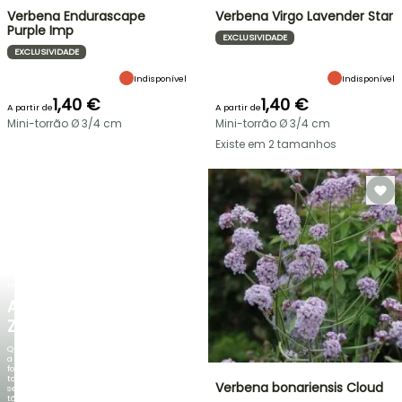
Verbena Endurascape
Verbena Virgo Lavender Star
Purple Imp
EXCLUSIVIDADE
EXCLUSIVIDADE
Indisponível
Indisponível
1,40 €
1,40 €
A partir de
A partir de
Mini-torrão Ø 3/4 cm
Mini-torrão Ø 3/4 cm
Existe em 2 tamanhos
NOVO
AGAPANTHUS
ZAMBEZI
Quando
a
folhagem
torna-
Verbena bonariensis Cloud
se
tão