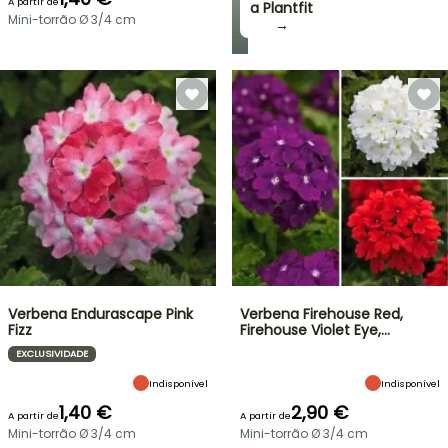
A partir de
a Plantfit
Mini-torrão Ø 3/4 cm
→
Verbena Endurascape Pink
Verbena Firehouse Red,
Fizz
Firehouse Violet Eye,…
EXCLUSIVIDADE
Indisponível
Indisponível
1,40 €
2,90 €
A partir de
A partir de
Mini-torrão Ø 3/4 cm
Mini-torrão Ø 3/4 cm