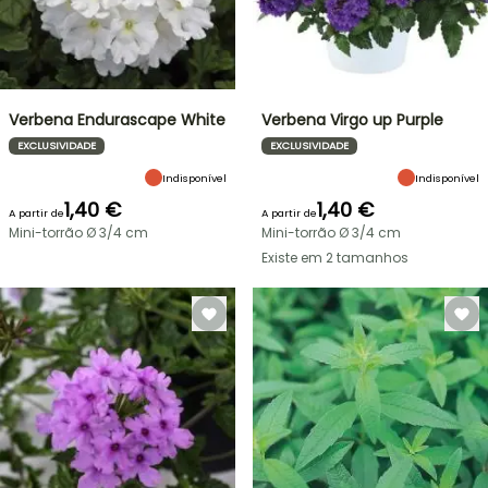
Verbena Endurascape White
Verbena Virgo up Purple
EXCLUSIVIDADE
EXCLUSIVIDADE
Indisponível
Indisponível
1,40 €
1,40 €
A partir de
A partir de
Mini-torrão Ø 3/4 cm
Mini-torrão Ø 3/4 cm
Existe em 2 tamanhos