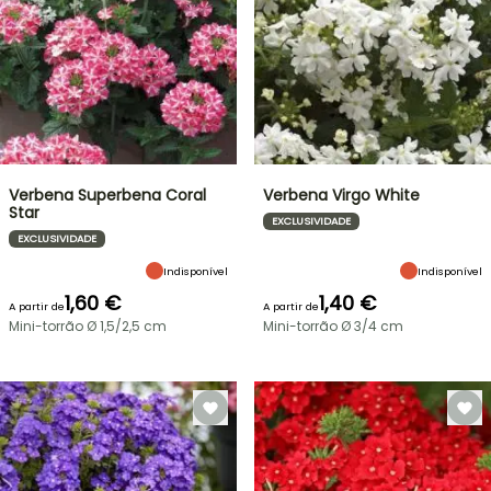
Verbena Superbena Coral
Verbena Virgo White
Star
EXCLUSIVIDADE
EXCLUSIVIDADE
Indisponível
Indisponível
1,60 €
1,40 €
A partir de
A partir de
Mini-torrão Ø 1,5/2,5 cm
Mini-torrão Ø 3/4 cm