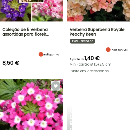
Coleção de 5 Verbena
Verbena Superbena Royale
assortidas para floreir…
Peachy Keen
EXCLUSIVIDADE
Indisponível
Indisponível
1,40 €
A partir de
8,50 €
Mini-torrão Ø 1,5/2,5 cm
Existe em 2 tamanhos
CRIE
UM
RECANTO
REFRESCANTE