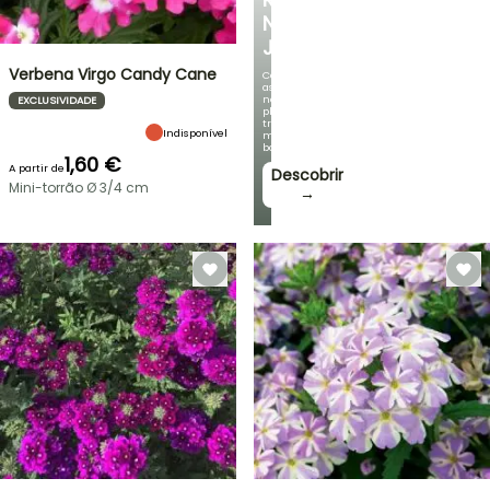
NO
JARDIM
Verbena Virgo Candy Cane
Com
as
nossas
EXCLUSIVIDADE
plantas
trepadeiras
Indisponível
mais
bonitas!
1,60 €
A partir de
Descobrir
Mini-torrão Ø 3/4 cm
→