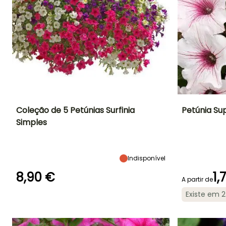
Coleção de 5 Petúnias Surfinia
Petúnia Sup
Simples
Altura à
Largura à
Exposição
Altura à
maturidade
maturidade
maturidade
Sol
40 cm
40 cm
40 cm
Indisponível
8,90 €
1,
A partir de
Período de floração
Período razoável de
Rusticidade
Período de floraç
Existe em 
plantação
Até -4°C
Junho à
Março à Maio
Junho à
Outubro
Outubro