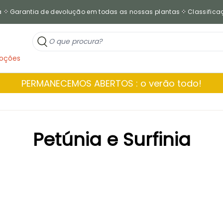
a
Garantia de devolução em todas as nossas plantas
Classificaç
oções
PERMANECEMOS ABERTOS : o verão todo!
Petúnia e Surfinia