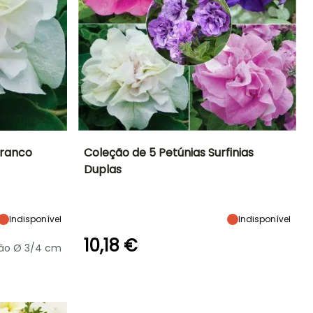
Branco
Coleção de 5 Petúnias Surfinias
Duplas
Exposição
Altura à
Largura à
Exposição
maturidade
maturidade
Sol
Sol
40 cm
40 cm
Indisponível
Indisponível
10,18 €
rão Ø 3/4 cm
Rusticidade
Período de floração
Período razoável de
Rusticidade
plantação
Até -6,5°C
Até -15°C
Junho à
Março à Maio
Outubro