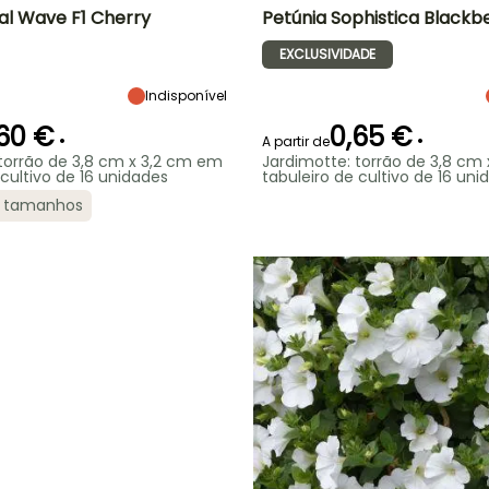
dal Wave F1 Cherry
Petúnia Sophistica Blackb
EXCLUSIVIDADE
Largura à
Exposição
Altura à
Exposição
P
maturidade
maturidade
Sol
Sol
1.90 m
40 cm
Indisponível
60 €
0,65 €
•
•
A partir de
torrão de 3,8 cm x 3,2 cm em
Jardimotte: torrão de 3,8 cm
 cultivo de 16 unidades
tabuleiro de cultivo de 16 uni
ão
Período razoável de
Rusticidade
plantação
2 tamanhos
Até -1°C
Período razoável de
Rusticidade
Abril à Junho
plantação
Até -12°C
Março à Maio
O
NTO