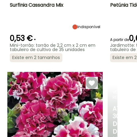
Surfinia Cassandra Mix
Petúnia Ti
Altura à
Largura à
Exposição
Altura à
maturidade
maturidade
maturidade
Sol
30 cm
40 cm
90 cm
Indisponível
0,53 €
0,
•
A partir de
Mini-torrão: torrão de 2,2 cm x 2 cm em
Jardimotte: 
tabuleiro de cultivo de 35 unidades
tabuleiro de
Período de floração
Período razoável de
Rusticidade
Período de floraç
plantação
Existe em 2 tamanhos
Existe em 
Até -6,5°C
Maio à Outubro
Março à Maio
Junho à
Outubro
VENDAS
RELÂMPAG
ATÉ
30%
DE
DESCO