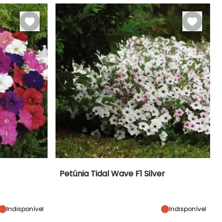
Junho à
Março à Maio
Outubro
Petúnia Tidal Wave F1 Silver
Exposição
Altura à
Largura à
Exposição
maturidade
maturidade
Sol
Sol
90 cm
1.90 m
Indisponível
Indisponível