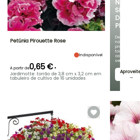
NUMA
SELEÇÃ
DE
PLANTAS
Descubra
Petúnia Pirouette Rose
novas
promoções
todas
Altura à
Largura à
Exposição
Indisponível
as
maturidade
maturidade
Sol
semanas
35 cm
30 cm
0,65 €
•
A partir de
Aproveite
Jardimotte: torrão de 3,8 cm x 3,2 cm em
→
tabuleiro de cultivo de 16 unidades
Período de floração
Período razoável de
Rusticidade
plantação
Até -4°C
Junho à
Março à Maio
Outubro