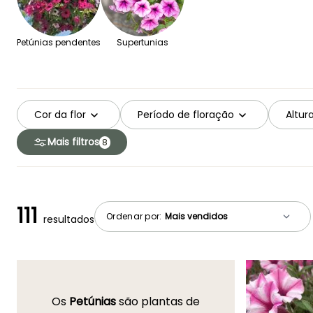
Petúnias pendentes
Supertunias
Cor da flor
Período de floração
Altur
Mais filtros
8
111
Ordenar por:
resultados
Os
Petúnias
são plantas de