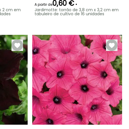
0,60 €
•
A partir de
m x 2 cm em
Jardimotte: torrão de 3,8 cm x 3,2 cm em
idades
tabuleiro de cultivo de 16 unidades
Rusticidade
Período de floração
Período razoável de
Rusticidade
plantação
Até -4°C
Até -1°C
Junho à
Abril à Junho
Outubro