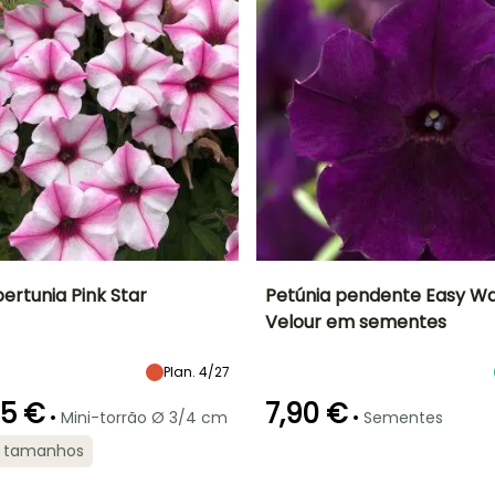
ertunia Pink Star
Petúnia pendente Easy W
Velour em sementes
Largura à
Exposição
Período de floração
Altura à
maturidade
maturidade
Sol
60 cm
60 cm
Plan. 4/27
Junho à
Outubro
75 €
7,90 €
•
•
Mini-torrão Ø 3/4 cm
Sementes
2 tamanhos
ão
Período razoável de
Rusticidade
plantação
Até -4°C
Emergência
Modo de