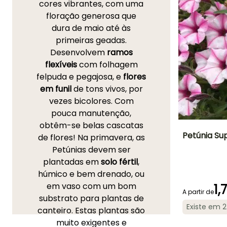
cores vibrantes, com uma
floração generosa que
dura de maio até às
primeiras geadas.
Desenvolvem
ramos
flexíveis
com folhagem
felpuda e pegajosa, e
flores
em funil
de tons vivos, por
vezes bicolores. Com
pouca manutenção,
obtêm-se belas cascatas
Petúnia Sup
de flores! Na primavera, as
Petúnias devem ser
Altura à
plantadas em
solo fértil
,
maturidade
30 cm
húmico e bem drenado, ou
em vaso com um bom
1,
A partir de
substrato para plantas de
Existe em 
canteiro. Estas plantas são
Período de floraç
muito exigentes e