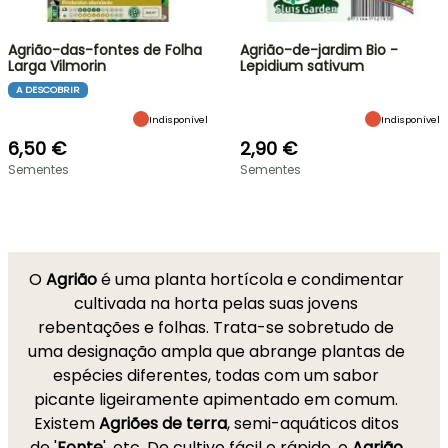
Agrião-das-fontes de Folha
Agrião-de-jardim Bio -
Larga Vilmorin
Lepidium sativum
A DESCOBRIR
Indisponível
Indisponível
6,50 €
2,90 €
Sementes
Sementes
O
Agrião
é uma planta hortícola e condimentar
cultivada na horta pelas suas jovens
rebentações e folhas. Trata-se sobretudo de
uma designação ampla que abrange plantas de
espécies diferentes, todas com um sabor
picante ligeiramente apimentado em comum.
Existem
Agriões de terra
, semi-aquáticos ditos
de '
Fonte
', etc. De cultivo fácil e rápido, o
Agrião