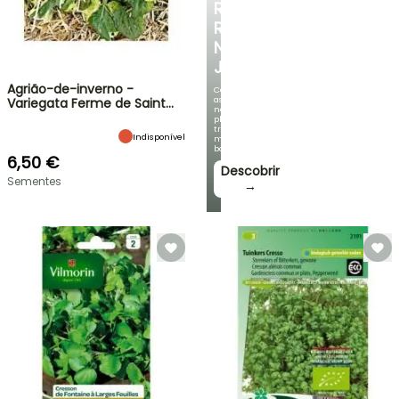
RECANTO
REFRESCANTE
NO
JARDIM
Agrião-de-inverno -
Com
as
Variegata Ferme de Saint…
nossas
plantas
trepadeiras
Indisponível
mais
bonitas!
6,50 €
Descobrir
Sementes
→