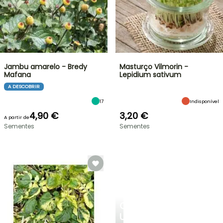
Jambu amarelo - Bredy
Masturço Vilmorin -
Mafana
Lepidium sativum
A DESCOBRIR
17
Indisponível
4,90 €
3,20 €
A partir de
Sementes
Sementes
CRIE
UM