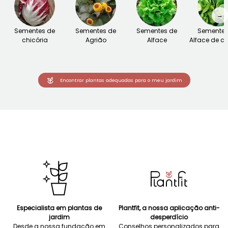
→
Sementes de
Sementes de
Sementes de
Sementes
chicória
Agrião
Alface
Alface de co
Encontrar plantas adequadas para o meu jardim
Especialista em plantas de
Plantfit, a nossa aplicação anti-
jardim
desperdício
Desde a nossa fundação em
Conselhos personalizados para