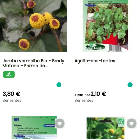
Jambu vermelho Bio - Bredy
Agrião-das-fontes
Mafana - Ferme de…
10
29
3,80 €
2,10 €
A partir de
Sementes
Sementes