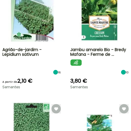
Agrião-de-jardim -
Jambu amarelo Bio - Bredy
Lepidium sativum
Mafana - Ferme de …
16
10
2,10 €
3,80 €
A partir de
Sementes
Sementes
VENDAS
RELÂMPAGO