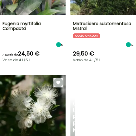
Eugenia myrtifolia
Metrosídero subtomentosa
Compacta
Mistral
COLECIONADOR
6
12
24,50 €
29,50 €
A partir de
Vaso de 4 L/5 L
Vaso de 4 L/5 L
CRIE
UM
RECANTO
REFRESCANTE
NO