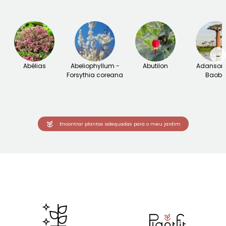
→
Abélias
Abeliophyllum -
Abutilon
Adansoni
Forsythia coreana
Baob
Encontrar plantas adequadas para o meu jardim