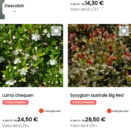
14,30 €
A partir de
Descobrir
Vaso de 1,5 L/2 L
→
Luma chequen
Syzygium australe Big Red
COLECIONADOR
COLECIONADOR
Indisponível
Indisponível
24,50 €
29,50 €
A partir de
A partir de
Vaso de 4 L/5 L
Vaso de 4 L/5 L