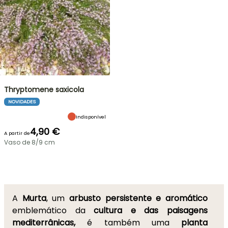
Thryptomene saxicola
NOVIDADES
Indisponível
4,90 €
A partir de
Vaso de 8/9 cm
A
Murta
, um
arbusto persistente e aromático
emblemático da
cultura e das paisagens
mediterrânicas,
é também uma
planta