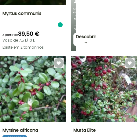
JARDIM
Com
as
Myrtus communis
nossas
plantas
trepadeiras
1
mais
bonitas!
39,50 €
A partir de
Descobrir
Vaso de 7,5 L/10 L
→
Existe em 2 tamanhos
Myrsine africana
Murta Elite