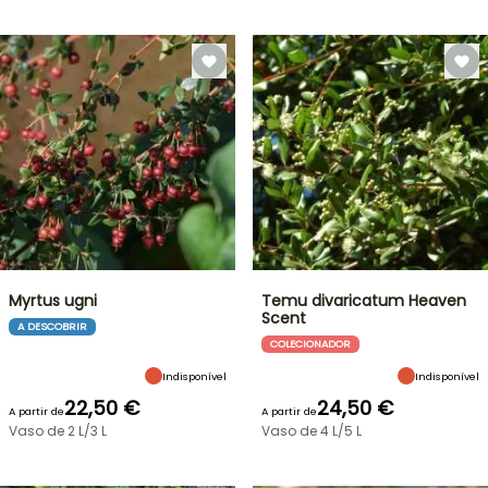
Myrtus ugni
Temu divaricatum Heaven
Scent
A DESCOBRIR
COLECIONADOR
Indisponível
Indisponível
22,50 €
24,50 €
A partir de
A partir de
Vaso de 2 L/3 L
Vaso de 4 L/5 L