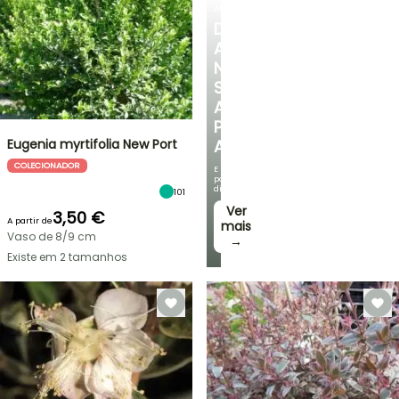
ARBUSTOS
DESCUBRA
A
NOSSA
SELEÇÃO
A
PREÇOS
Eugenia myrtifolia New Port
ACESSÍVEIS
COLECIONADOR
E
poupe
dinheiro!
101
Ver
3,50 €
A partir de
mais
Vaso de 8/9 cm
→
Existe em 2 tamanhos
VENDAS
RELÂMPAGO
ATÉ
BULBOS
30%
DE
PRIMAVERA