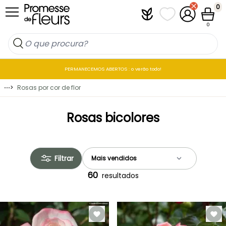
Ir para o Conteúdo
0
Plantfit
As minhas listas 
A minha co
Carrin
0
PERMANECEMOS ABERTOS : o verão todo!
⋯
>
Rosas por cor de flor
Rosas bicolores
Filtrar
60
resultados