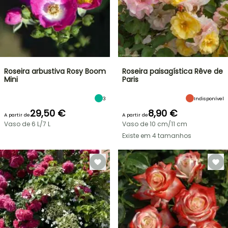
Roseira arbustiva Rosy Boom
Roseira paisagística Rêve de
Mini
Paris
3
Indisponível
29,50 €
8,90 €
A partir de
A partir de
Vaso de 6 L/7 L
Vaso de 10 cm/11 cm
Existe em 4 tamanhos