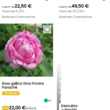
22,50 €
49,50 €
A partir de
A partir de
Vaso de 4 L/5 L
Vaso de 7,5 L/10 L
Existe em 3 tamanhos
Existe em 2 tamanhos
PLANTFIT
CONSELHOS
PERSONALIZADOS
PARA
Rosa gallica Gros Provins
O
Panaché
SEU
PROMOÇÃO
JARDIM
29
Descubra
22,00 €
27,50 €
20%