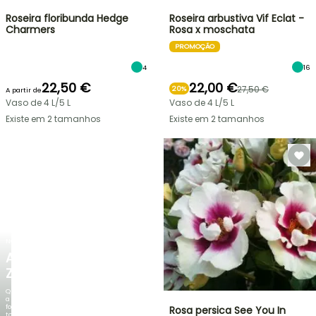
Roseira floribunda Hedge
Roseira arbustiva Vif Eclat -
Charmers
Rosa x moschata
PROMOÇÃO
4
16
22,50 €
22,00 €
27,50 €
20%
A partir de
Vaso de 4 L/5 L
Vaso de 4 L/5 L
Existe em 2 tamanhos
Existe em 2 tamanhos
NOVO
AGAPANTHUS
ZAMBEZI
Quando
a
folhagem
Rosa persica See You In
torna-