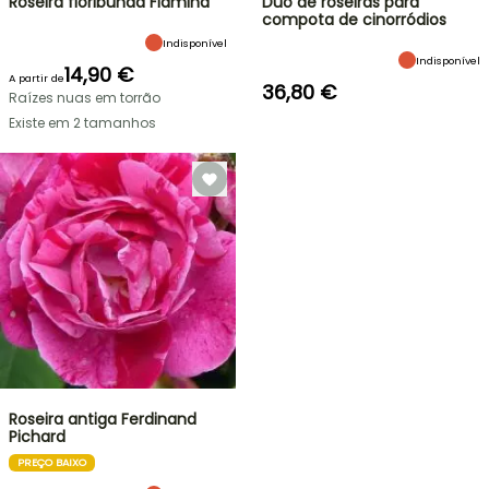
Roseira floribunda Flamina
Duo de roseiras para
compota de cinorródios
Indisponível
Indisponível
14,90 €
A partir de
36,80 €
Raízes nuas em torrão
Existe em 2 tamanhos
Roseira antiga Ferdinand
Pichard
PREÇO BAIXO