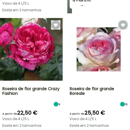
a Plantfit
Vaso de 4 L/5 L
→
Existe em 2 tamanhos
Roseira de flor grande Crazy
Roseira de flor grande
Fashion
Boreale
9
18
22,50 €
25,50 €
A partir de
A partir de
Vaso de 4 L/5 L
Vaso de 4 L/5 L
Existe em 2 tamanhos
Existe em 2 tamanhos