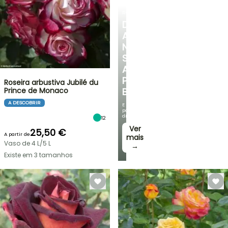
ROSEIRAS
DESCUBRA
A
NOSSA
SELEÇÃO
A
PREÇOS
Roseira arbustiva Jubilé du
Prince de Monaco
BAIXOS
A DESCOBRIR
E
poupe
dinheiro!
12
Ver
25,50 €
A partir de
mais
Vaso de 4 L/5 L
→
Existe em 3 tamanhos
VENDAS
RELÂMPAGO
ATÉ