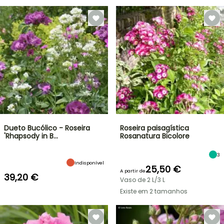
Dueto Bucólico - Roseira
Roseira paisagística
'Rhapsody in B…
Rosanatura Bicolore
3
Indisponível
25,50 €
A partir de
39,20 €
Vaso de 2 L/3 L
Existe em 2 tamanhos