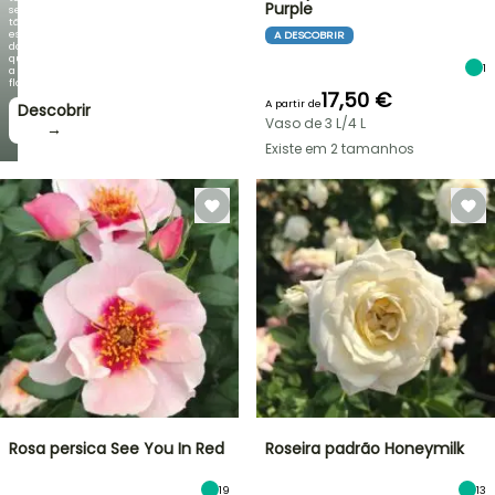
Purple
se
tão
espetacular
A DESCOBRIR
do
que
1
a
floração!
17,50 €
A partir de
Descobrir
Vaso de 3 L/4 L
→
Existe em 2 tamanhos
Rosa persica See You In Red
Roseira padrão Honeymilk
19
13