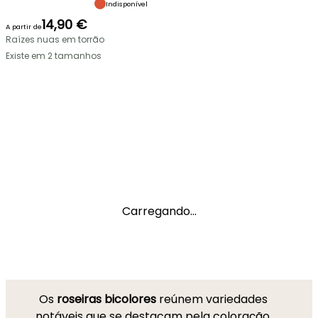
Indisponível
14,90 €
A partir de
Raízes nuas em torrão
Existe em 2 tamanhos
Carregando...
Os
roseiras bicolores
reúnem variedades
notáveis que se destacam pela coloração,