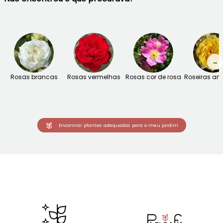
→
Rosas brancas
Rosas vermelhas
Rosas cor de rosa
Roseiras am
Encontrar plantas adequadas para o meu jardim