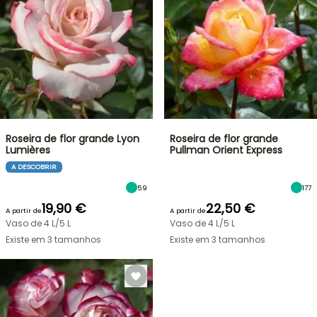
Roseira de flor grande Lyon
Roseira de flor grande
Lumières
Pullman Orient Express
A DESCOBRIR
59
177
19,90 €
22,50 €
A partir de
A partir de
Vaso de 4 L/5 L
Vaso de 4 L/5 L
Existe em 3 tamanhos
Existe em 3 tamanhos