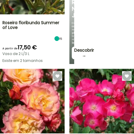
REFRESCANTE
NO
JARDIM
Roseira floribunda Summer
Com
as
of Love
nossas
plantas
trepadeiras
15
mais
bonitas!
17,50 €
A partir de
Descobrir
Vaso de 2 L/3 L
→
Existe em 2 tamanhos