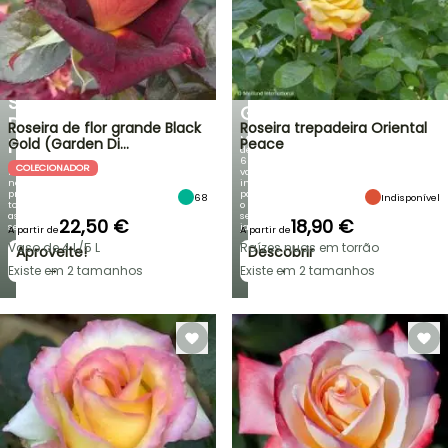
BULBOS
30%
DE
PRIMAVERA
DE
NOVIDADES
DESCONTO
DA
NUMA
IRIS
SELEÇÃO
GERMANICA
DE
Roseira de flor grande Black
Roseira trepadeira Oriental
Mais
PLANTAS!
Gold (Garden Di…
Peace
de
60
COLECIONADOR
Descubra
variedades
novas
inéditas
promoções
para
68
Indisponível
todas
o
as
seu
22,50 €
18,90 €
semanas
jardim!
A partir de
A partir de
Vaso de 4 L/5 L
Raízes nuas em torrão
Aproveite!
Descobrir
→
→
Existe em 2 tamanhos
Existe em 2 tamanhos