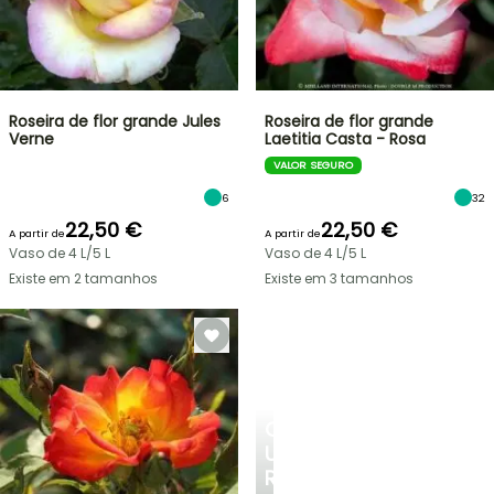
Roseira de flor grande Jules
Roseira de flor grande
Verne
Laetitia Casta - Rosa
VALOR SEGURO
6
32
22,50 €
22,50 €
A partir de
A partir de
Vaso de 4 L/5 L
Vaso de 4 L/5 L
Existe em 2 tamanhos
Existe em 3 tamanhos
CRIE
UM
RECANTO