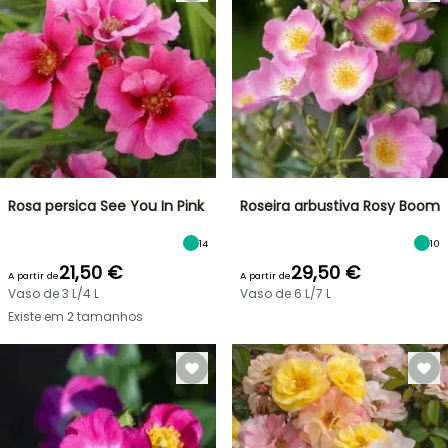
Rosa persica See You In Pink
Roseira arbustiva Rosy Boom
14
10
21,50 €
29,50 €
A partir de
A partir de
Vaso de 3 L/4 L
Vaso de 6 L/7 L
Existe em 2 tamanhos