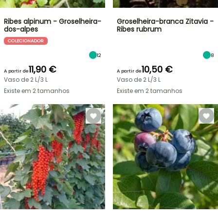
Ribes alpinum - Groselheira-
Groselheira-branca Zitavia -
dos-alpes
Ribes rubrum
COLECIONADOR
12
8
11,90 €
10,50 €
A partir de
A partir de
Vaso de 2 L/3 L
Vaso de 2 L/3 L
Existe em 2 tamanhos
Existe em 2 tamanhos