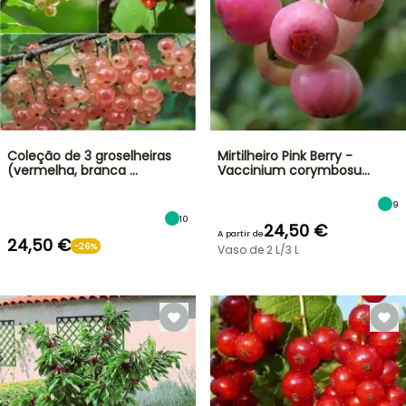
Coleção de 3 groselheiras
Mirtilheiro Pink Berry -
(vermelha, branca …
Vaccinium corymbosu…
9
10
24,50 €
A partir de
24,50 €
-26%
Vaso de 2 L/3 L