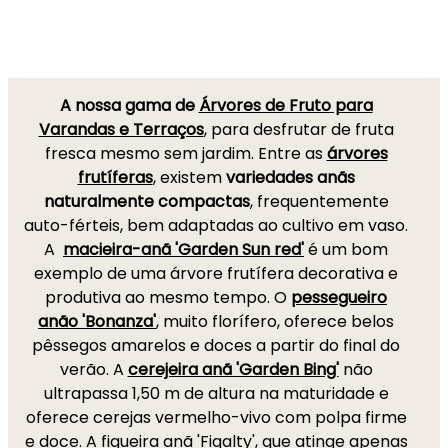
A nossa gama de
Árvores de Fruto para
Varandas e Terraços
, para desfrutar de fruta
fresca mesmo sem jardim. Entre as
árvores
frutíferas
, existem
variedades anãs
naturalmente compactas
, frequentemente
auto-férteis, bem adaptadas ao cultivo em vaso.
A
macieira-anã 'Garden Sun red'
é um bom
exemplo de uma árvore frutífera decorativa e
produtiva ao mesmo tempo. O
pessegueiro
anão 'Bonanza'
, muito florífero, oferece belos
pêssegos amarelos e doces a partir do final do
verão. A
cerejeira anã 'Garden Bing'
não
ultrapassa 1,50 m de altura na maturidade e
oferece cerejas vermelho-vivo com polpa firme
e doce. A
figueira anã 'Figalty'
, que atinge apenas