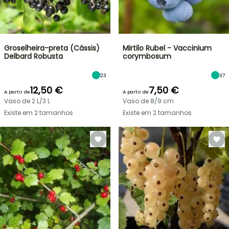
Groselheira-preta (Cássis)
Mirtilo Rubel - Vaccinium
Delbard Robusta
corymbosum
23
37
12,50 €
7,50 €
A partir de
A partir de
Vaso de 2 L/3 L
Vaso de 8/9 cm
Existe em 2 tamanhos
Existe em 2 tamanhos