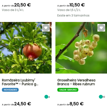
20,50 €
10,50 €
A partir de
A partir de
Vaso de 3 L/4 L
Vaso de 1,5 L/2 L
Existe em 3 tamanhos
Romãzeira Lyubimy'
Groselheira Versalhesa
Favorite™ - Punica g…
Branca - Ribes rubrum
NOVIDADES
VALOR SEGURO
4
10
24,50 €
8,50 €
A partir de
A partir de