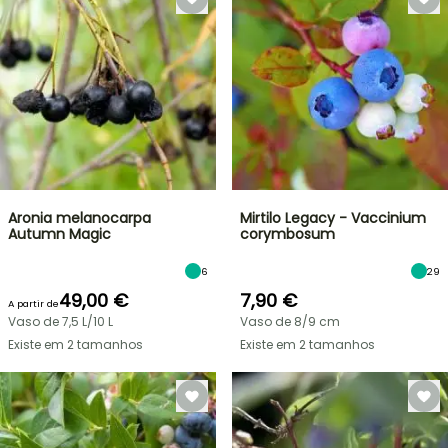
Aronia melanocarpa
Mirtilo Legacy - Vaccinium
Autumn Magic
corymbosum
6
29
49,00 €
7,90 €
A partir de
Vaso de 7,5 L/10 L
Vaso de 8/9 cm
Existe em 2 tamanhos
Existe em 2 tamanhos