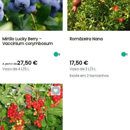
Mirtilo Lucky Berry -
Romãzeira Nana
Vaccinium corymbosum
8
11
27,50 €
17,50 €
A partir de
Vaso de 4 L/5 L
Vaso de 2 L/3 L
Existe em 2 tamanhos