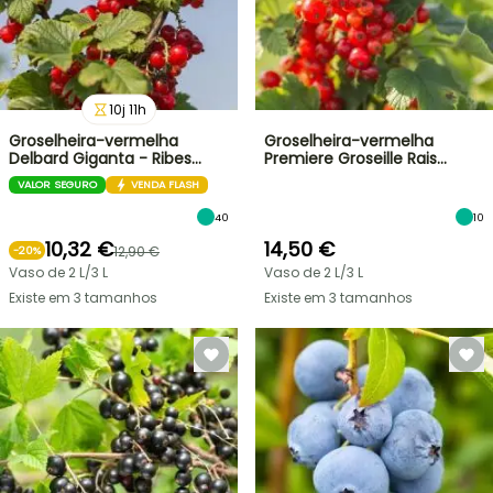
10
j
11
h
Groselheira-vermelha
Groselheira-vermelha
Delbard Giganta - Ribes…
Premiere Groseille Rais…
VALOR SEGURO
VENDA FLASH
40
10
10,32 €
14,50 €
12,90 €
-
20
%
Vaso de 2 L/3 L
Vaso de 2 L/3 L
Existe em 3 tamanhos
Existe em 3 tamanhos