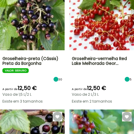
Groselheira-preta (Cássis)
Groselheira-vermelha Red
Preta da Borgonha
Lake Melhorada Geor…
VALOR SEGURO
30
5
12,50 €
12,50 €
A partir de
A partir de
Vaso de 1,5 L/2 L
Vaso de 2 L/3 L
Existe em 3 tamanhos
Existe em 2 tamanhos