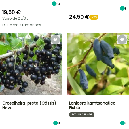
23
8
19,50 €
24,50 €
-24%
Vaso de 2 L/3 L
Existe em 2 tamanhos
Groselheira-preta (Cássis)
Lonicera kamtschatica
Neva
Eisbär
EXCLUSIVIDADE
8
8