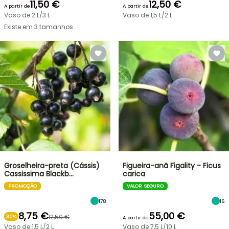
11,50 €
12,50 €
A partir de
A partir de
Vaso de 2 L/3 L
Vaso de 1,5 L/2 L
Existe em 3 tamanhos
Groselheira-preta (Cássis)
Figueira-anã Figality - Ficus
Cassissima Blackb…
carica
PROMOÇÃO
VALOR SEGURO
178
16
8,75 €
55,00 €
12,50 €
30%
A partir de
Vaso de 1,5 L/2 L
Vaso de 7,5 L/10 L