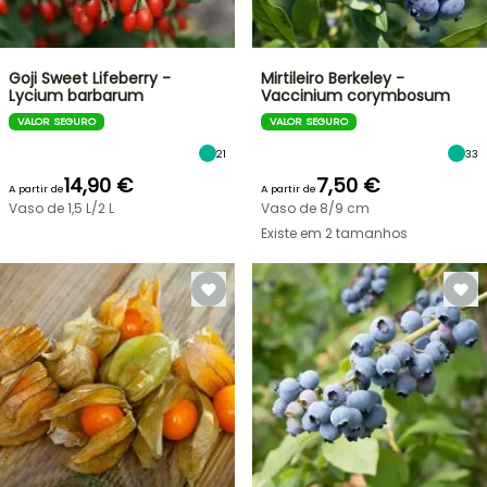
Goji Sweet Lifeberry -
Mirtileiro Berkeley -
Lycium barbarum
Vaccinium corymbosum
VALOR SEGURO
VALOR SEGURO
21
33
14,90 €
7,50 €
A partir de
A partir de
Vaso de 1,5 L/2 L
Vaso de 8/9 cm
Existe em 2 tamanhos