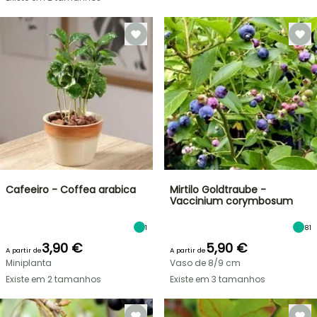
Cafeeiro - Coffea arabica
Mirtilo Goldtraube -
Vaccinium corymbosum
1
81
3,90 €
5,90 €
A partir de
A partir de
Miniplanta
Vaso de 8/9 cm
Existe em 2 tamanhos
Existe em 3 tamanhos