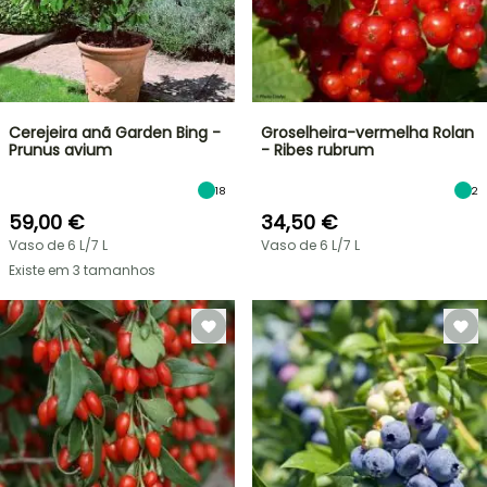
Cerejeira anã Garden Bing -
Groselheira-vermelha Rolan
Prunus avium
- Ribes rubrum
18
2
59,00 €
34,50 €
Vaso de 6 L/7 L
Vaso de 6 L/7 L
Existe em 3 tamanhos