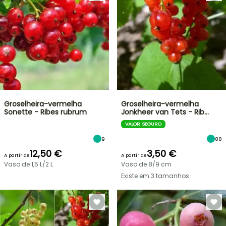
Groselheira-vermelha
Groselheira-vermelha
Sonette - Ribes rubrum
Jonkheer van Tets - Rib…
VALOR SEGURO
9
88
12,50 €
3,50 €
A partir de
A partir de
Vaso de 1,5 L/2 L
Vaso de 8/9 cm
Existe em 3 tamanhos