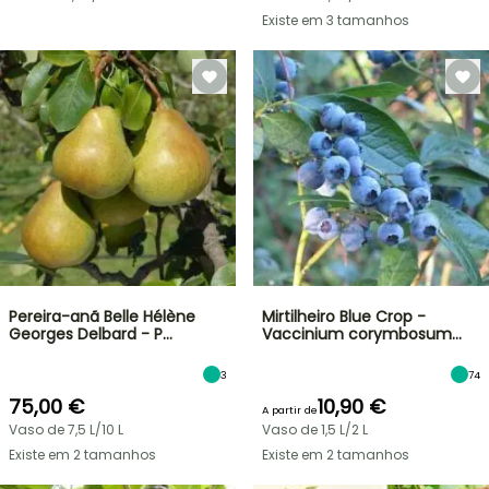
Existe em 3 tamanhos
Pereira-anã Belle Hélène
Mirtilheiro Blue Crop -
Georges Delbard - P…
Vaccinium corymbosum…
3
74
75,00 €
10,90 €
A partir de
Vaso de 7,5 L/10 L
Vaso de 1,5 L/2 L
Existe em 2 tamanhos
Existe em 2 tamanhos