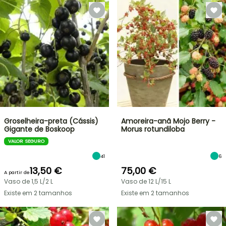
Groselheira-preta (Cássis)
Amoreira-anã Mojo Berry -
Gigante de Boskoop
Morus rotundiloba
VALOR SEGURO
41
6
13,50 €
75,00 €
A partir de
Vaso de 1,5 L/2 L
Vaso de 12 L/15 L
Existe em 2 tamanhos
Existe em 2 tamanhos