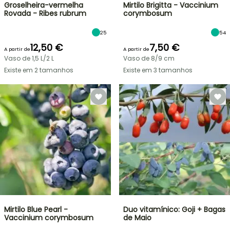
Groselheira-vermelha
Mirtilo Brigitta - Vaccinium
Rovada - Ribes rubrum
corymbosum
25
54
12,50 €
7,50 €
A partir de
A partir de
Vaso de 1,5 L/2 L
Vaso de 8/9 cm
Existe em 2 tamanhos
Existe em 3 tamanhos
Mirtilo Blue Pearl -
Duo vitamínico: Goji + Bagas
Vaccinium corymbosum
de Maio