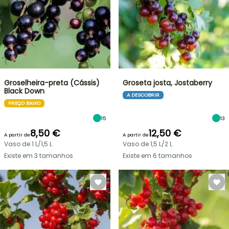
Groselheira-preta (Cássis)
Groseta josta, Jostaberry
Black Down
A DESCOBRIR
PREÇO BAIXO
15
13
8,50 €
12,50 €
A partir de
A partir de
Vaso de 1 L/1,5 L
Vaso de 1,5 L/2 L
Existe em 3 tamanhos
Existe em 6 tamanhos