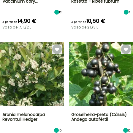
Vaccinium cory…
Rosetta - Ribes rubrum
12
6
14,90 €
10,50 €
A partir de
A partir de
Vaso de 1,5 L/2 L
Vaso de 2 L/3 L
Aronia melanocarpa
Groselheira-preta (Cássis)
Revontuli Hedger
Andega autofértil
10
12