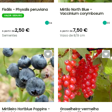
Fisális - Physalis peruviana
Mirtilo North Blue -
Vaccinium corymbosum
VALOR SEGURO
34
30
2,50 €
7,50 €
A partir de
A partir de
Sementes
Vaso de 8/9 cm
Mirtileiro Hortblue Poppins -
Groselheira-vermelha