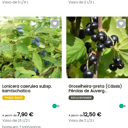
Vaso de 3 L/4 L
Vaso de 2 L/3 L
Lonicera caerulea subsp.
Groselheira-preta (Cássis)
kamtschatica
Pérolas de Auverg…
PREÇO BAIXO
EXCLUSIVIDADE
31
8
7,90 €
12,50 €
A partir de
A partir de
Vaso de 1,5 L/2 L
Vaso de 2 L/3 L
Existe em 2 tamanhos