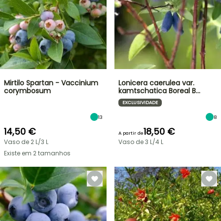
Mirtilo Spartan - Vaccinium
Lonicera caerulea var.
corymbosum
kamtschatica Boreal B…
EXCLUSIVIDADE
13
8
14,50 €
18,50 €
A partir de
Vaso de 2 L/3 L
Vaso de 3 L/4 L
Existe em 2 tamanhos