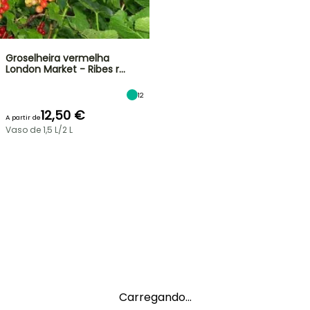
Groselheira vermelha
London Market - Ribes r…
12
12,50 €
A partir de
Vaso de 1,5 L/2 L
Carregando...