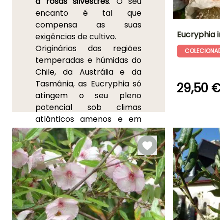
a rosas silvestres
. O seu
encanto é tal que
compensa as suas
Eucryphia 
exigências de cultivo.
Originárias das regiões
COLECIONA
Altura à
temperadas e húmidas do
maturidade
6.50 m
Chile, da Austrália e da
Tasmânia, as Eucryphia só
29,50 
atingem o seu pleno
potencial sob climas
Período de floraç
atlânticos amenos e em
Agosto à
solos não calcários do tipo
Setembro
terra de urze
, tal como os
camélias.
Eucryphia
é um
género da família das
Eucryphiaceae
ou das
Cunoniaceae
, consoante
as classificações. Reúne 5 a
7 espécies e algumas