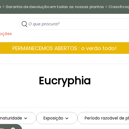
a
Garantia de devolução em todas as nossas plantas
Classificaç
oções
PERMANECEMOS ABERTOS : o verão todo!
Eucryphia
 maturidade
Exposição
Período razoável de 