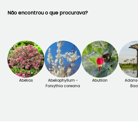
das Eucryphia varia entre
Não encontrou o que procurava?
-7 °C e -14 °C para as mais
resistentes, o que permite
cultivá-las em terra plena
em muitos jardins bem
abrigados.
Para cuidar das suas
Eucryphias, consulte o
nosso guia
"Eucryphia:
plantar, cultivar e cuidar"
.
Abélias
Abeliophyllum -
Abutilon
Adanso
Forsythia coreana
Ba