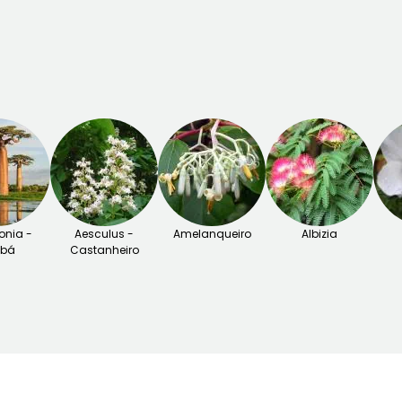
nia -
Aesculus -
Amelanqueiro
Albizia
obá
Castanheiro