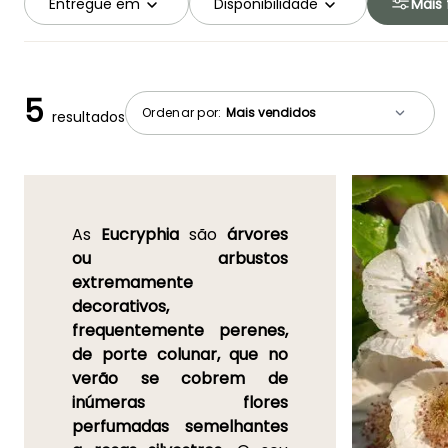
Entregue em
Disponibilidade
Mais f
5
Ordenar por:
resultados
As
Eucryphia
são
árvores
ou arbustos
extremamente
decorativos,
frequentemente perenes,
de porte colunar, que no
verão se cobrem de
inúmeras flores
perfumadas semelhantes