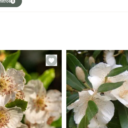
iltros
11