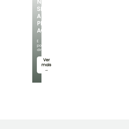
NOSSA
SELEÇÃO
A
PREÇOS
ACESSÍVEIS
E
poupe
dinheiro!
Ver
mais
→