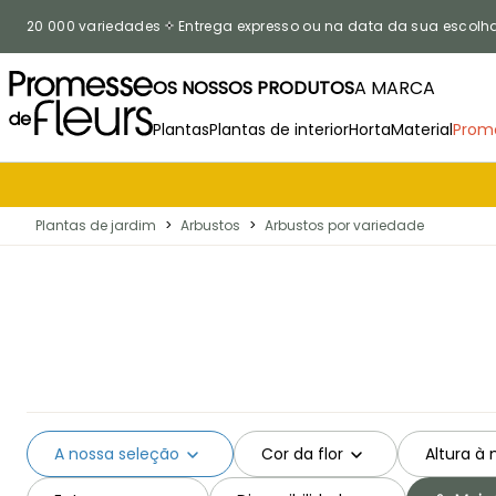
Ir para o Conteúdo
20 000 variedades
Entrega expresso ou na data da sua escolh
OS NOSSOS PRODUTOS
A MARCA
Plantas
Plantas de interior
Horta
Material
Prom
Plantas de jardim
>
Arbustos
>
Arbustos por variedade
A nossa seleção
Cor da flor
Altura à