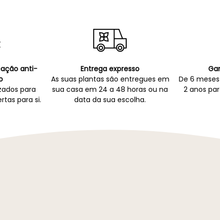
icação anti-
Entrega expresso
Gar
o
As suas plantas são entregues em
De 6 meses 
zados para
sua casa em 24 a 48 horas ou na
2 anos par
rtas para si.
data da sua escolha.