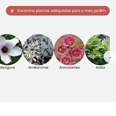
Encontrar plantas adequadas para o meu jardim
→
Alyogyne
Amélanchier
Anisodontea
Arália