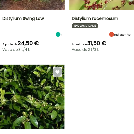
Distylium Swing Low
Distylium racemosum
EXCLUSIVIDADE
4
Indisponível
24,50 €
31,50 €
A partir de
A partir de
Vaso de 3 L/4 L
Vaso de 2 L/3 L