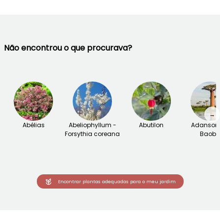
Não encontrou o que procurava?
→
Abélias
Abeliophyllum -
Abutilon
Adansoni
Forsythia coreana
Baob
Encontrar plantas adequadas para o meu jardim