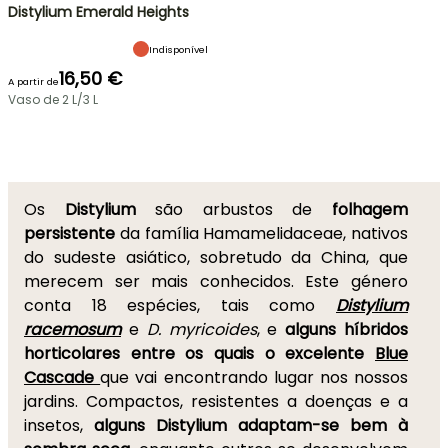
Distylium Emerald Heights
Indisponível
16,50 €
A partir de
Vaso de 2 L/3 L
Os
Distylium
são arbustos de
folhagem
persistente
da família Hamamelidaceae, nativos
do sudeste asiático, sobretudo da China, que
merecem ser mais conhecidos. Este género
conta 18 espécies, tais como
Distylium
racemosum
e
D. myricoides
, e
alguns híbridos
horticolares entre os quais o excelente
Blue
Cascade
que vai encontrando lugar nos nossos
jardins. Compactos, resistentes a doenças e a
insetos,
alguns Distylium adaptam-se bem à