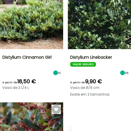
Distylium Cinnamon Girl
Distylium Linebacker
VALOR SEGURO
10
35
18,50 €
9,90 €
A partir de
A partir de
Vaso de 3 L/4 L
Vaso de 8/9 cm
Existe em 2 tamanhos
ARBUSTOS