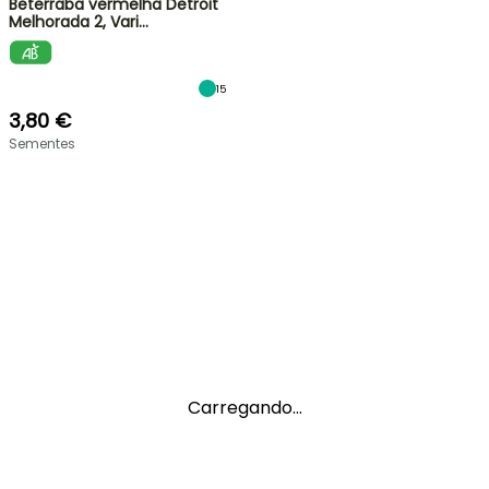
Beterraba vermelha Detroit
Melhorada 2, Vari…
15
3,80 €
Sementes
Carregando...