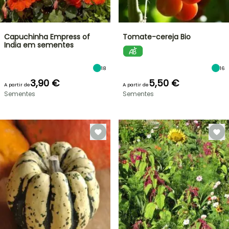
Capuchinha Empress of
Tomate-cereja Bio
India em sementes
18
16
3,90 €
5,50 €
A partir de
A partir de
Sementes
Sementes