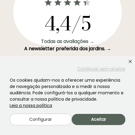
4,4/5
Todas as avaliações →
A newsletter preferida dos jardins. →
Receba as nossas novidades e ideias para aproveitar o
seu jardim durante todo o ano.
Continuar sem aceitar
Os cookies ajudam-nos a oferecer uma experiência
de navegação personalizada e a medir a nossa
audiência. Pode configurá-los a qualquer momento e
Inscrever-se →
consultar a nossa política de privacidade.
Leia a nossa política
Este formulário está protegido pelo reCAPTCHA - aplicam-se a
Termos de
Configurar
Aceitar
Serviço
e
Política de Privacidade
do Google.