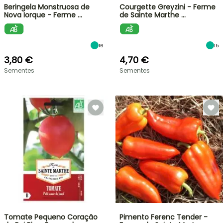
Beringela Monstruosa de
Courgette Greyzini - Ferme
Nova Iorque - Ferme …
de Sainte Marthe …
16
15
3,80 €
4,70 €
Sementes
Sementes
Tomate Pequeno Coração
Pimento Ferenc Tender -