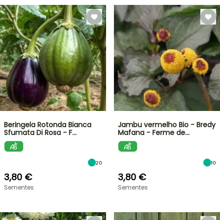
Beringela Rotonda Bianca
Jambu vermelho Bio - Bredy
Sfumata Di Rosa - F…
Mafana - Ferme de…
20
10
3,80 €
3,80 €
Sementes
Sementes