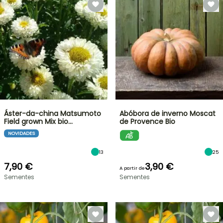
Áster-da-china Matsumoto
Abóbora de inverno Moscat
Field grown Mix bio…
de Provence Bio
NOVIDADES
13
25
7,90 €
3,90 €
A partir de
Sementes
Sementes