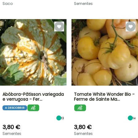
Saco
Sementes
Abóbora-Pâtisson variegada
Tomate White Wonder Bio -
e verrugosa - Fer…
Ferme de Sainte Ma…
A DESCOBRIR
13
14
3,80 €
3,80 €
Sementes
Sementes