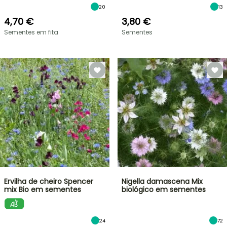
20
13
4,70 €
3,80 €
Sementes em fita
Sementes
Ervilha de cheiro Spencer
Nigella damascena Mix
mix Bio em sementes
biológico em sementes
24
72