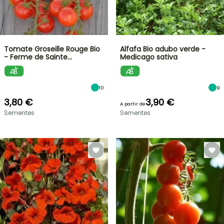
Tomate Groseille Rouge Bio
Alfafa Bio adubo verde -
- Ferme de Sainte…
Medicago sativa
10
9
3,80 €
3,90 €
A partir de
Sementes
Sementes