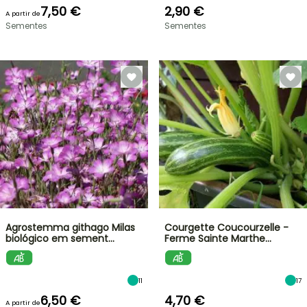
7,50 €
2,90 €
A partir de
Sementes
Sementes
Agrostemma githago Milas
Courgette Coucourzelle -
biológico em sement…
Ferme Sainte Marthe…
11
17
6,50 €
4,70 €
A partir de