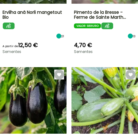
Ervilha anã Norli mangetout
Pimento de la Bresse -
Bio
Ferme de Sainte Marth…
VALOR SEGURO
21
13
12,50 €
4,70 €
A partir de
Sementes
Sementes