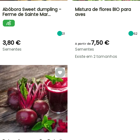
Abóbora Sweet dumpling -
Mistura de flores BIO para
Ferme de Sainte Mar…
aves
21
62
3,80 €
7,50 €
A partir de
Sementes
Sementes
Existe em 2 tamanhos