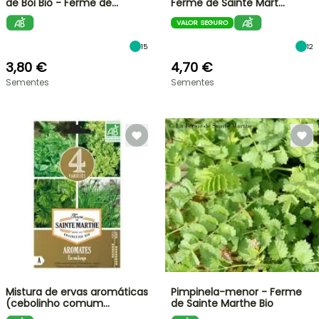
de Boi Bio - Ferme de…
Ferme de Sainte Mart…
VALOR SEGURO
15
12
3,80 €
4,70 €
Sementes
Sementes
Mistura de ervas aromáticas
Pimpinela-menor - Ferme
(cebolinho comum…
de Sainte Marthe Bio