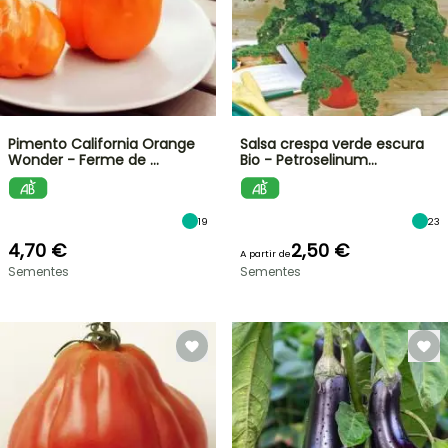
Pimento California Orange
Salsa crespa verde escura
Wonder - Ferme de …
Bio - Petroselinum…
19
23
4,70 €
2,50 €
A partir de
Sementes
Sementes