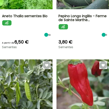
Aneto Thalia sementes Bio
Pepino Longo inglês - Ferme
de Sainte Marthe…
19
11
6,50 €
3,80 €
A partir de
Sementes
Sementes