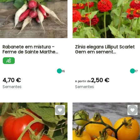
Rabanete em mistura -
Zínia elegans Lilliput Scarlet
Ferme de Sainte Marthe…
Gem em sement…
16
17
4,70 €
2,50 €
A partir de
Sementes
Sementes