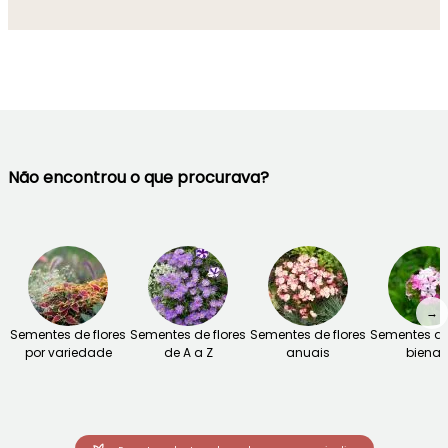
Não encontrou o que procurava?
→
Sementes de flores
Sementes de flores
Sementes de flores
Sementes de 
por variedade
de A a Z
anuais
bienai