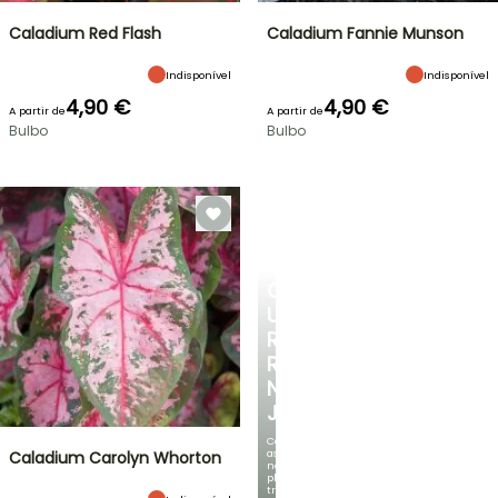
Caladium Red Flash
Caladium Fannie Munson
Indisponível
Indisponível
4,90 €
4,90 €
A partir de
A partir de
Bulbo
Bulbo
CRIE
UM
RECANTO
REFRESCANTE
NO
JARDIM
Com
as
Caladium Carolyn Whorton
nossas
plantas
trepadeiras