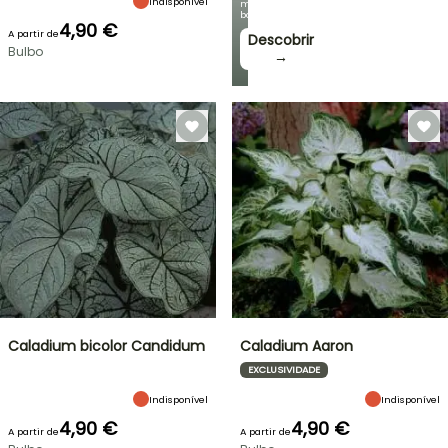
Indisponível
mais
bonitas!
4,90 €
A partir de
Descobrir
Bulbo
→
Caladium bicolor Candidum
Caladium Aaron
EXCLUSIVIDADE
Indisponível
Indisponível
4,90 €
4,90 €
A partir de
A partir de