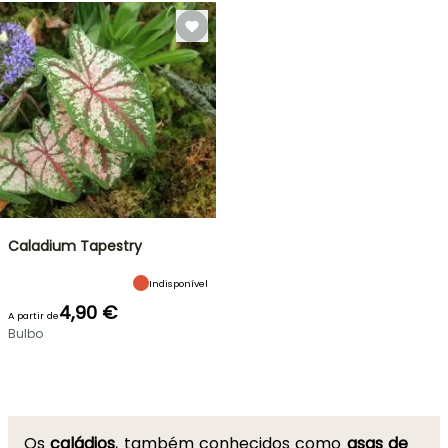
Caladium Tapestry
Indisponível
4,90 €
A partir de
Bulbo
Os
caládios
, também conhecidos como
asas de