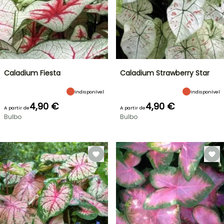
Caladium Fiesta
Caladium Strawberry Star
Indisponível
Indisponível
4,90 €
4,90 €
A partir de
A partir de
Bulbo
Bulbo
VENDAS
RELÂMPAGO
ATÉ
BULBOS
30%
DE
PRIMAVERA
DE
NOVIDADES
DESCONTO
DA