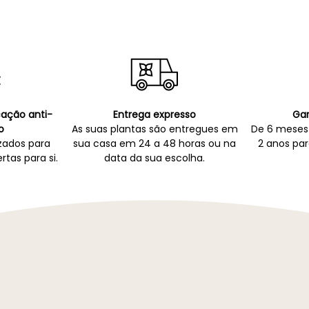
icação anti-
Entrega expresso
Gar
o
As suas plantas são entregues em
De 6 meses 
zados para
sua casa em 24 a 48 horas ou na
2 anos par
rtas para si.
data da sua escolha.