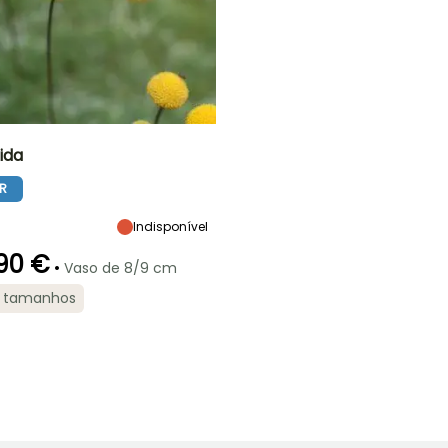
ida
R
Largura à
Exposição
maturidade
Sol
30 cm
Indisponível
90 €
•
Vaso de 8/9 cm
2 tamanhos
ão
Período razoável de
Rusticidade
plantação
Até -12°C
o
Fevereiro à Abril,
Setembro à
Novembro