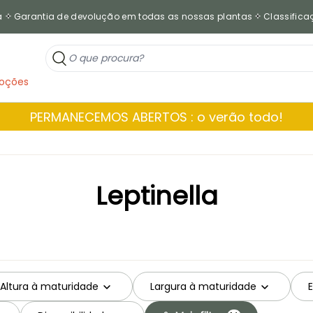
a
Garantia de devolução em todas as nossas plantas
Classificaç
oções
PERMANECEMOS ABERTOS : o verão todo!
Leptinella
Altura à maturidade
Largura à maturidade