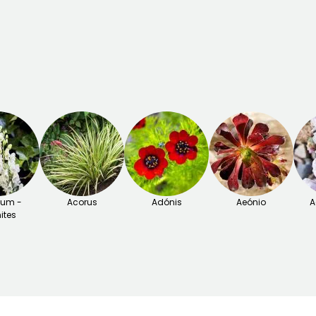
tum -
Acorus
Adónis
Aeónio
A
ites