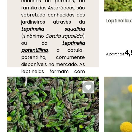
caducas ou perenes, da
família das Asteráceas, são
sobretudo conhecidas dos
Leptinella 
jardineiros através da
Leptinella squalida
Altura à
(sinónimo
Cotula squalida
)
maturidade
3 cm
ou da
Leptinella
potentillina
, a cotula-
4,
A partir de
potentilha, comumente
disponíveis no mercado. As
Período de floraç
leptinelas formam com
Junho à Julh
relativa rapidez belos
tapetes de folhagem
semelhante a feto, com
reflexos bronzeados ou
violáceos
, particularmente
escuros na variedade
'
Platt's Black
'. Originárias
de prados de altitude,