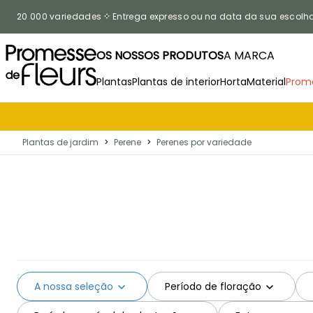
Ir para o Conteúdo
20 000 variedades
Entrega expresso ou na data da sua escolh
OS NOSSOS PRODUTOS
A MARCA
Plantas
Plantas de interior
Horta
Material
Prom
Plantas de jardim
>
Perene
>
Perenes por variedade
A nossa seleção
Período de floração