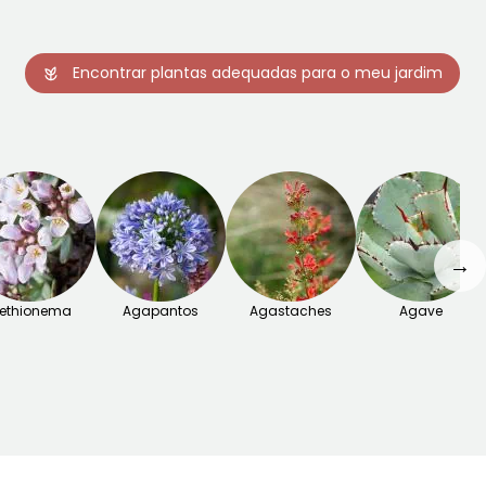
Encontrar plantas adequadas para o meu jardim
→
ethionema
Agapantos
Agastaches
Agave