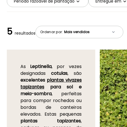
Período razoável de plantação
Entregue em
5
Ordenar por:
resultados
As
Leptinella
, por vezes
designadas
cotulas
, são
excelentes
plantas vivazes
tapizantes
para sol e
meia-sombra
, perfeitas
para compor rochedos ou
bordas de canteiros
elevados. Estas pequenas
plantas tapizantes
,