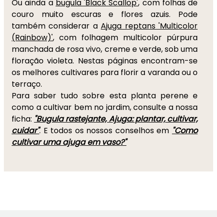
Ou ainda a
bugula 'Black Scallop'
, com folhas de
couro muito escuras e flores azuis. Pode
também considerar a
Ajuga reptans 'Multicolor
(Rainbow)'
, com folhagem multicolor púrpura
manchada de rosa vivo, creme e verde, sob uma
floração violeta. Nestas páginas encontram-se
os melhores cultivares para florir a varanda ou o
terraço.
Para saber tudo sobre esta planta perene e
como a cultivar bem no jardim, consulte a nossa
ficha:
"Bugula rastejante, Ajuga: plantar, cultivar,
cuidar"
. E todos os nossos conselhos em
"Como
cultivar uma ajuga em vaso?"