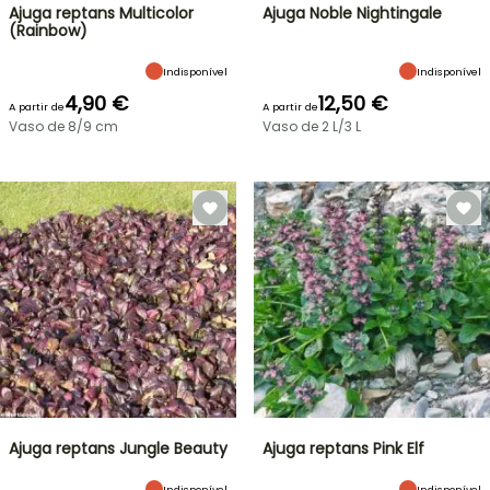
Ajuga reptans Multicolor
Ajuga Noble Nightingale
(Rainbow)
Indisponível
Indisponível
4,90 €
12,50 €
A partir de
A partir de
Vaso de 8/9 cm
Vaso de 2 L/3 L
Ajuga reptans Jungle Beauty
Ajuga reptans Pink Elf
Indisponível
Indisponível