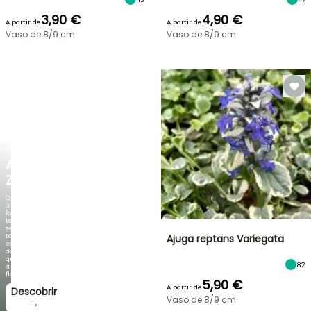
3,90 €
4,90 €
A partir de
A partir de
Vaso de 8/9 cm
Vaso de 8/9 cm
NOVO
AGAPANTHUS
ZAMBEZI
Quando
a
folhagem
torna-
se
tão
Ajuga reptans Variegata
espetacular
do
que
82
a
floração!
5,90 €
A partir de
Descobrir
Vaso de 8/9 cm
→