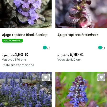
Ajuga reptans Black Scallop
Ajuga reptans Braunherz
VALOR SEGURO
24
48
4,90 €
5,90 €
A partir de
A partir de
Vaso de 8/9 cm
Vaso de 8/9 cm
Existe em 2 tamanhos
VENDAS
RELÂMPAGO
ATÉ
BULBOS
30%
DE
PRIMAVERA
DE
NOVIDADES