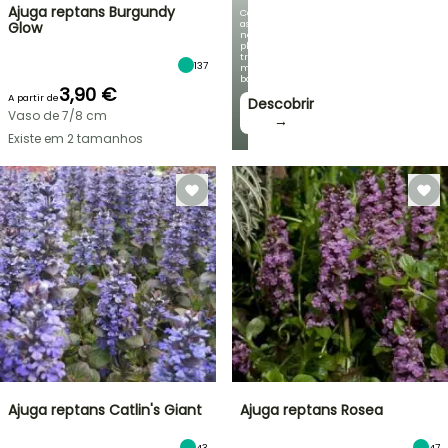
Ajuga reptans Burgundy
Com
as
Glow
nossas
plantas
trepadeiras
137
mais
bonitas!
3,90 €
A partir de
Descobrir
Vaso de 7/8 cm
→
Existe em 2 tamanhos
Ajuga reptans Catlin's Giant
Ajuga reptans Rosea
43
47