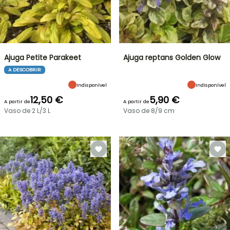
Ajuga Petite Parakeet
Ajuga reptans Golden Glow
A DESCOBRIR
Indisponível
Indisponível
12,50 €
5,90 €
A partir de
A partir de
Vaso de 2 L/3 L
Vaso de 8/9 cm