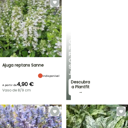
PLANTFIT
CONSELHOS
PERSONALIZADOS
PARA
O
Ajuga reptans Sanne
SEU
JARDIM
Indisponível
Descubra
4,90 €
A partir de
a Plantfit
Vaso de 8/9 cm
→