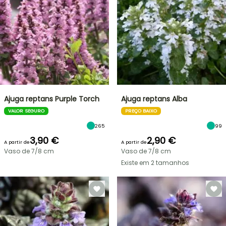
Ajuga reptans Purple Torch
Ajuga reptans Alba
VALOR SEGURO
PREÇO BAIXO
265
99
3,90 €
2,90 €
A partir de
A partir de
Vaso de 7/8 cm
Vaso de 7/8 cm
Existe em 2 tamanhos