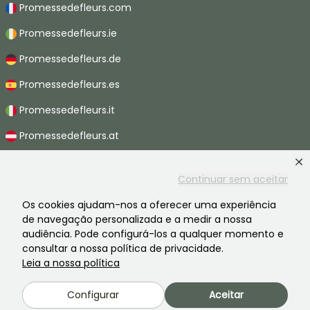
Promessedefleurs.com
Promessedefleurs.ie
Promessedefleurs.de
Promessedefleurs.es
Promessedefleurs.it
Promessedefleurs.at
Promessedefleurs.nl
Continuar sem aceitar
Promessedefleurs.be
Os cookies ajudam-nos a oferecer uma experiência
Promessedefleurs.ch
de navegação personalizada e a medir a nossa
audiência. Pode configurá-los a qualquer momento e
consultar a nossa política de privacidade.
Leia a nossa política
2026 ©Promesse de fleurs - Todos os direitos reservados.
Avisos legais
-
CGV
-
Privacidade
Configurar
Aceitar
Promesse de fleurs, uma empresa familiar ao serviço de todos os