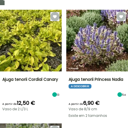
Ajuga tenorii Cordial Canary
Ajuga tenorii Princess Nadia
A DESCOBRIR
13
54
12,50 €
6,90 €
A partir de
A partir de
Vaso de 2 L/3 L
Vaso de 8/9 cm
Existe em 2 tamanhos