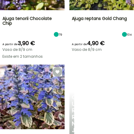
Ajuga tenorii Chocolate
Ajuga reptans Gold Chang
Chip
79
104
3,90 €
4,90 €
A partir de
A partir de
Vaso de 8/9 cm
Vaso de 8/9 cm
Existe em 2 tamanhos
CRIE
UM
RECANTO
REFRESCANTE
NO
JARDIM