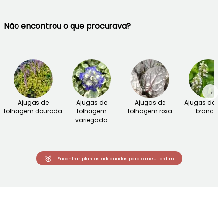
Não encontrou o que procurava?
→
Ajugas de
Ajugas de
Ajugas de
Ajugas de f
folhagem dourada
folhagem
folhagem roxa
branca
variegada
Encontrar plantas adequadas para o meu jardim