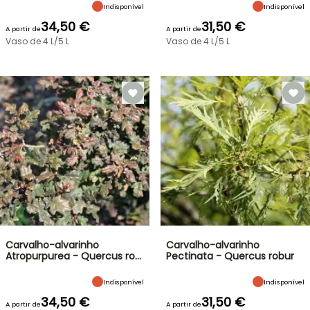
Indisponível
Indisponível
34,50 €
31,50 €
A partir de
A partir de
Vaso de 4 L/5 L
Vaso de 4 L/5 L
Carvalho-alvarinho
Carvalho-alvarinho
Atropurpurea - Quercus ro…
Pectinata - Quercus robur
Indisponível
Indisponível
34,50 €
31,50 €
A partir de
A partir de