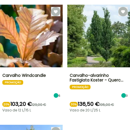
Carvalho Windcandle
Carvalho-alvarinho
Fastigiata Koster - Querc…
PROMOÇÃO
PROMOÇÃO
6
3
103,20 €
136,50 €
129,00 €
195,00 €
20%
30%
Vaso de 12 L/15 L
Vaso de 20 L/25 L