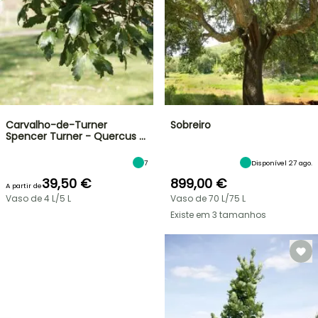
Carvalho-de-Turner
Sobreiro
Spencer Turner - Quercus …
7
Disponível 27 ago.
39,50 €
899,00 €
A partir de
Vaso de 4 L/5 L
Vaso de 70 L/75 L
Existe em 3 tamanhos