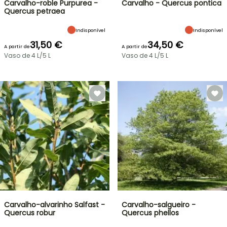
Carvalho-roble Purpurea -
Carvalho - Quercus pontica
Quercus petraea
Indisponível
Indisponível
31,50 €
34,50 €
A partir de
A partir de
Vaso de 4 L/5 L
Vaso de 4 L/5 L
Carvalho-alvarinho Salfast -
Carvalho-salgueiro -
Quercus robur
Quercus phellos