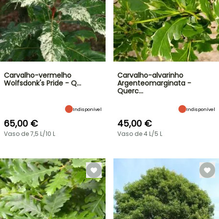
Carvalho-vermelho
Carvalho-alvarinho
Wolfsdonk's Pride - Q…
Argenteomarginata -
Querc…
Indisponível
Indisponível
65,00 €
45,00 €
Vaso de 7,5 L/10 L
Vaso de 4 L/5 L