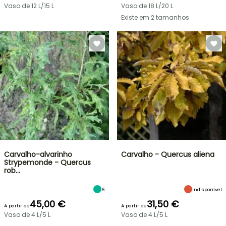
Vaso de 12 L/15 L
Vaso de 18 L/20 L
Existe em 2 tamanhos
Carvalho-alvarinho
Carvalho - Quercus aliena
Strypemonde - Quercus
rob…
6
Indisponível
45,00 €
31,50 €
A partir de
A partir de
Vaso de 4 L/5 L
Vaso de 4 L/5 L