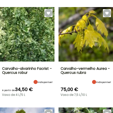
Carvalho-alvarinho Facrist -
Carvalho-vermelho Aurea -
Quercus robur
Quercus rubra
Indisponível
Indisponível
34,50 €
75,00 €
A partir de
Vaso de 4 L/5 L
Vaso de 7,5 L/10 L