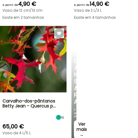
4,90 €
14,90 €
A partir de
A partir de
Vaso de 12 cm/13 cm
Vaso de 2 L/3 L
Existe em 2 tamanhos
Existe em 4 tamanhos
ARBUSTOS
DESCUBRA
A
NOSSA
SELEÇÃO
A
PREÇOS
Carvalho-dos-pântanos
ACESSÍVEIS
Betty Jean - Quercus p…
E
poupe
dinheiro!
10
Ver
65,00 €
mais
Vaso de 4 L/5 L
→