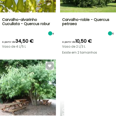
Carvalho-alvarinho
Carvalho-roble - Quercus
Cucullata - Quercus robur
petraea
4
6
34,50 €
10,50 €
A partir de
A partir de
Vaso de 4 L/5 L
Vaso de 2 L/3 L
Existe em 2 tamanhos
PLANTFIT
CONSELHOS
PERSONALIZADOS