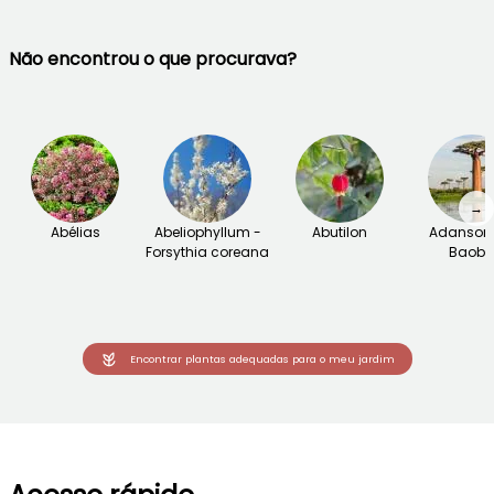
Não encontrou o que procurava?
→
Abélias
Abeliophyllum -
Abutilon
Adansoni
Forsythia coreana
Baob
Encontrar plantas adequadas para o meu jardim