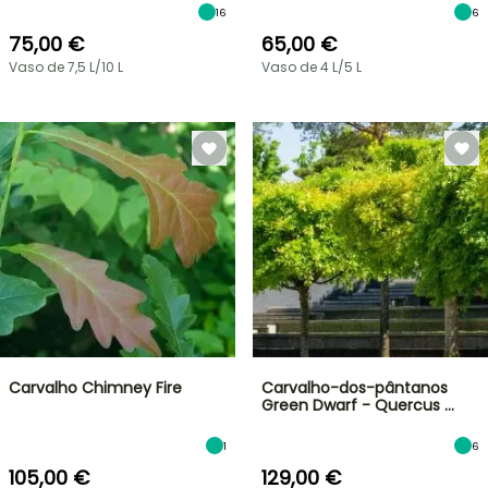
16
6
75,00 €
65,00 €
Vaso de 7,5 L/10 L
Vaso de 4 L/5 L
Carvalho Chimney Fire
Carvalho-dos-pântanos
Green Dwarf - Quercus …
1
6
105,00 €
129,00 €