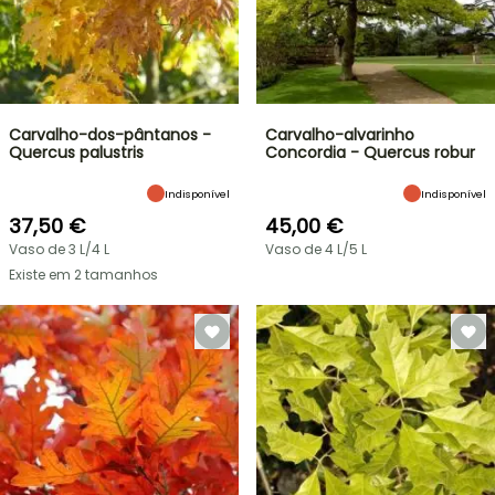
Carvalho-dos-pântanos -
Carvalho-alvarinho
Quercus palustris
Concordia - Quercus robur
Indisponível
Indisponível
37,50 €
45,00 €
Vaso de 3 L/4 L
Vaso de 4 L/5 L
Existe em 2 tamanhos