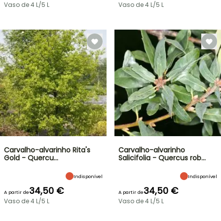
Vaso de 4 L/5 L
Vaso de 4 L/5 L
Carvalho-alvarinho Rita's
Carvalho-alvarinho
Gold - Quercu…
Salicifolia - Quercus rob…
Indisponível
Indisponível
34,50 €
34,50 €
A partir de
A partir de
Vaso de 4 L/5 L
Vaso de 4 L/5 L