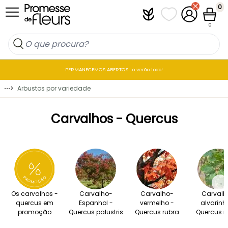
Ir para o Conteúdo
0
Plantfit
As minhas listas 
A minha co
Carrin
0
PERMANECEMOS ABERTOS : o verão todo!
⋯
>
Arbustos por variedade
Carvalhos - Quercus
→
Os carvalhos -
Carvalho-
Carvalho-
Carvalh
quercus em
Espanhol -
vermelho -
alvarinh
promoção
Quercus palustris
Quercus rubra
Quercus r