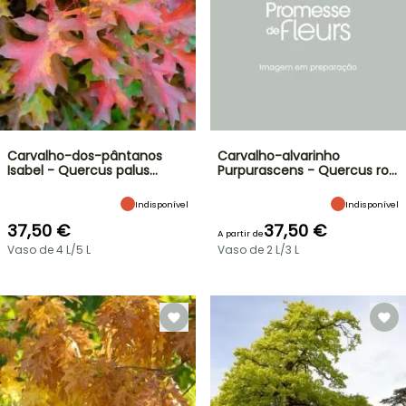
Carvalho-dos-pântanos
Carvalho-alvarinho
Isabel - Quercus palus…
Purpurascens - Quercus ro…
Indisponível
Indisponível
37,50 €
37,50 €
A partir de
Vaso de 4 L/5 L
Vaso de 2 L/3 L