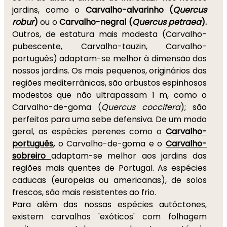
jardins, como o
Carvalho-alvarinho (
Quercus
robur
)
ou o
Carvalho-negral (
Quercus petraea
).
Outros, de estatura mais modesta (Carvalho-
pubescente, Carvalho-tauzin, Carvalho-
português) adaptam-se melhor à dimensão dos
nossos jardins. Os mais pequenos, originários das
regiões mediterrânicas, são arbustos espinhosos
modestos que não ultrapassam 1 m, como o
Carvalho-de-goma (
Quercus coccifera
); são
perfeitos para uma sebe defensiva. De um modo
geral, as espécies perenes como o
Carvalho-
português
,
o Carvalho-de-goma e o
Carvalho-
sobreiro
adaptam-se melhor aos jardins das
regiões mais quentes de Portugal. As espécies
caducas (europeias ou americanas), de solos
frescos, são mais resistentes ao frio.
Para além das nossas espécies autóctones,
existem carvalhos 'exóticos' com folhagem