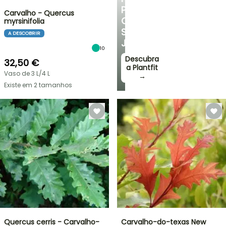
PARA
Carvalho - Quercus
O
myrsinifolia
SEU
A DESCOBRIR
JARDIM
10
Descubra
32,50 €
a Plantfit
Vaso de 3 L/4 L
→
Existe em 2 tamanhos
Quercus cerris - Carvalho-
Carvalho-do-texas New