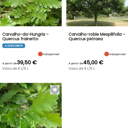
Carvalho-da-Hungria -
Carvalho-roble Mespilifolia -
Quercus frainetto
Quercus petraea
A DESCOBRIR
Indisponível
Indisponível
39,50 €
45,00 €
A partir de
A partir de
Vaso de 4 L/5 L
Vaso de 4 L/5 L